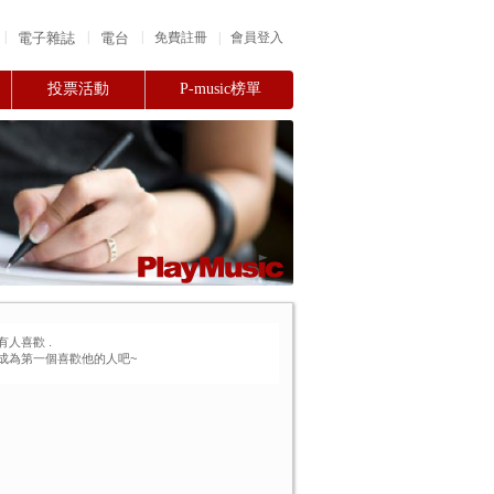
|
|
|
電子雜誌
電台
|
免費註冊
會員登入
投票活動
P-music榜單
有人喜歡
.
成為第一個喜歡他的人吧~