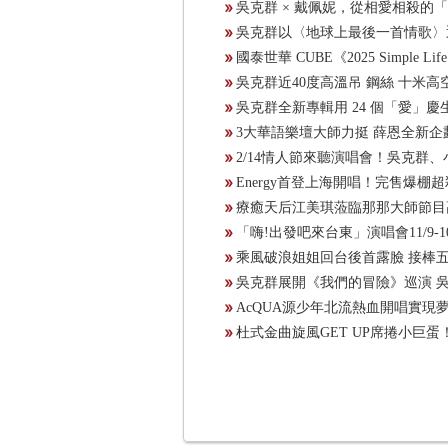
吳克群 × 戴佩妮，從相愛相殺的
吳克群以〈地球上最後一首情歌〉
國泰世華 CUBE《2025 Simpl
吳克群近40度高溫吊 鋼絲 十米
吳克群全新專輯用 24 個「愛」
3大華語樂壇大師力挺 薛恩全新
2/14情人節來聽演唱會！吳克群
Energy首登上海開唱！完售爆棚
療癒天后江美琪蒞臨那那大師節目
「嗨!出發吧來台東」演唱會11/9-1
乘風破浪姐姐回台後首露臉 接棒五
吳克群展開《我們的冒險》巡演 
AcQUA源少年北流熱血開唱實
杜式金曲旋風GET UP席捲小巨