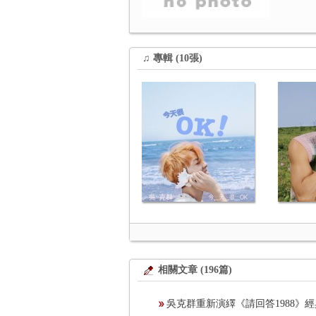
♫ 專輯 (10張)
相關文章 (196篇)
吳克群重新演繹《請回答1988》