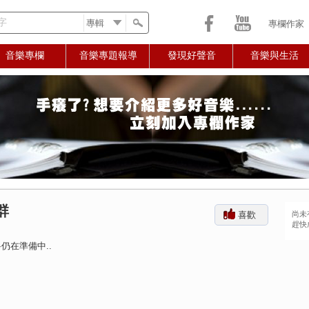
字
專欄作家
音樂專欄
音樂專題報導
發現好聲音
音樂與生活
群
喜歡
尚未
趕快
仍在準備中..