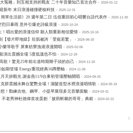
「大冤種」到互相支持的戰友 二十年音樂知己首次合作
•
2026-01-12
迎新年 末日浪漫碰撞硬核科技
•
2025-12-31
e Life 簡單生活節》20 週年第二日 伍佰重回初心唱響台語代表作
•
2025-11-30
高空烈日暴雨 意外引爆史詩級浪漫
•
2025-10-24
慶生！唱出愛的浪漫信仰 願人類重新相信愛情
•
2025-10-16
企劃【發片即地獄】壯肌被誇「受寵若驚」
•
2025-06-20
、小樂等歌手 屏東枋寮漁港浪漫開唱
•
2025-02-06
超殺演出震撼全場 5度低溫也不怕
•
2024-12-29
高歌！驚見25年前出道時期辮子頭的自己
•
2024-11-20
0如期登場 Energy重現經典16蹲壓軸
•
2024-11-06
月天拚觀光 謝金燕11/9台東初登場壓軸開唱
•
2024-09-25
吳克群震撼水舞台驚艷全場！濕髮造型水裡浪漫唱情歌
•
2024-05-19
現夢想！勤練吉他、鋼琴、小提琴展現多元音樂面貌
•
2024-03-31
蛋！不老男神杜德偉首攻蛋創「披荊斬棘的哥哥」典範
•
2024-02-22
1