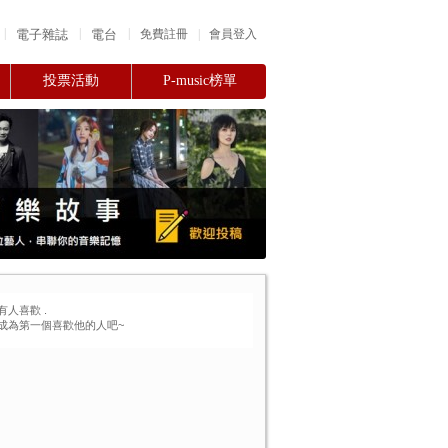
|
|
|
電子雜誌
電台
|
免費註冊
會員登入
投票活動
P-music榜單
有人喜歡
.
成為第一個喜歡他的人吧~