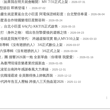
〈如果我在明天就會離開〉MV 7/31正式上架
•
2026-07-31
艦型節目 即將登場！
•
2026-07-02
棒的慶生就是重返台北小巨蛋 阿電保證精彩度：台北雙倍奉還
•
2026-06-04
Sheon驚喜合作韓國樂壇巨星鄭容和
•
2026-05-24
台北小巨蛋 6/6(六) KKTIX正式啟售
•
2026-05-15
主打〈身外之物〉 唱出告別摯愛後的遺憾之情
•
2026-04-23
就是我無可替代〉 跨越虛擬現實 動人MV3/10上架
•
2026-03-10
新專輯《沒有翅膀的人》 3/6正式數位上架
•
2026-03-07
六張專輯《沒有翅膀的人》 3/6正式上架
•
2026-03-04
夭瘦」團 撞響2026第一炮 全新單曲〈你壞壞 我愛愛〉
•
2026-01-16
 為臺灣現場音樂產業挖掘新血
•
2026-01-05
魏浚笙台南跨年感謝春風大力牽線
•
2025-12-31
對抗職場霸凌 全員難得換上帥氣西裝
•
2025-12-12
代跨年告五人壓軸 跨後八三夭熱血迎2026
•
2025-11-10
1