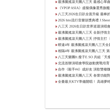
最沸騰搖滾天團八三夭 最感心單曲
《VPOP ASIA》虛擬偶像選秀旗
八三夭2026生日趴全面升級 最
2026 hito流行音樂頒獎典禮 J.
八三夭 2026生日趴世界巡迴演唱會」
最沸騰搖滾天團八三夭 全新抒情
最沸騰搖滾天團八三夭 抒情主打〈你
暌違4年 最沸騰搖滾天團八三夭全
相隔4年 最沸騰搖滾天團八三夭 第
八三夭樂團ft.瘦子E.SO 共組「
北流首辦演唱會學院啟動實戰培育
合作《殺手#4》成好友 演歌雙棲
最沸騰搖滾天團八三夭 各懷功能
全臺最大KTV準備開唱！ 高雄夢時