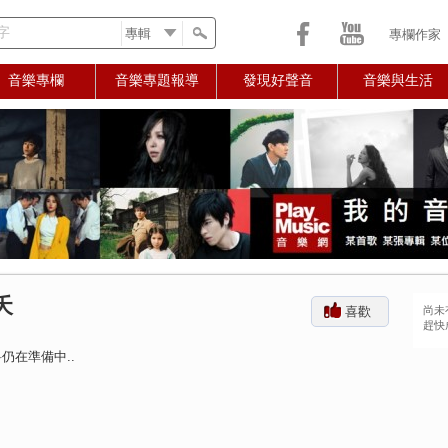
字
專欄作家
音樂專欄
音樂專題報導
發現好聲音
音樂與生活
夭
喜歡
尚未
趕快
仍在準備中..