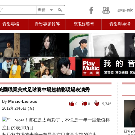
字
專欄作家
音樂專欄
音樂專題報導
發現好聲音
音樂與生活
美國職業美式足球賽中場超精彩現場表演秀
Music-Licious
By
0
0
19,346
2012年2月6日 (五)
wow！實在是太精彩了，不愧是一年一度最值得
注目的表演項目
亞莉安
超級杯中場的表演一向是高注目度高水準的演出，