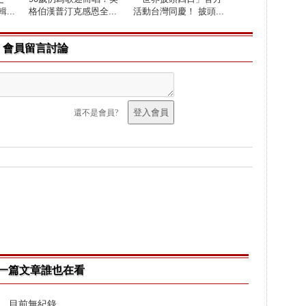
...
格伯漢普汀克感恩全...
活動台灣同慶！ 披頭...
會員留言討論
還不是會員?
一篇文章誰也在看
目前無紀錄..