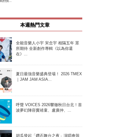
的憤...
本週熱門文章
全能音樂人小宇 宋念宇 相隔五年 眾
所期待 全新創作專輯《以為你還
在》...
夏日最強音樂盛典登場！ 2026 TMEX
｜JAM JAM ASIA...
呼聲 VOICES 2026響徹秋日台北！首
波夢幻陣容竇靖童、盧廣仲、...
胡瓜發起「鑽石舞台之夜」演唱會與