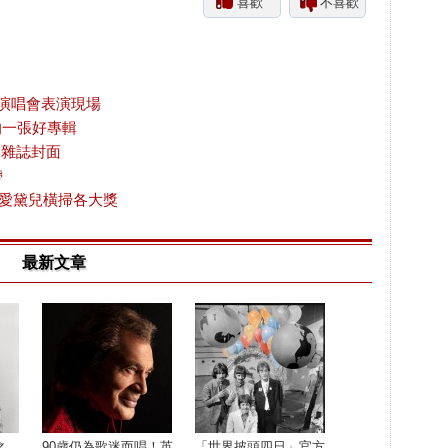
喜歡
不喜歡
及演唱會表演現場
音樂的一張好專輯
期雜誌封面
帶
，愛黛兒橫掃各大獎
最新文章
之
90歲仍為歌迷而唱！英
「世界披頭四日」官方