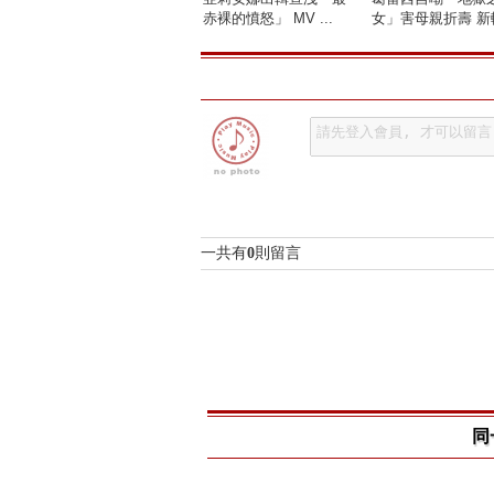
赤裸的憤怒」 MV ...
女」害母親折壽 新輯
一共有
0
則留言
同