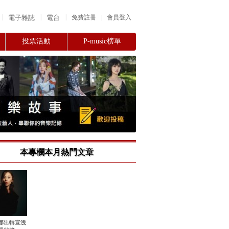
|
|
|
電子雜誌
電台
|
免費註冊
會員登入
投票活動
P-music榜單
本專欄本月熱門文章
娜出輯宣洩