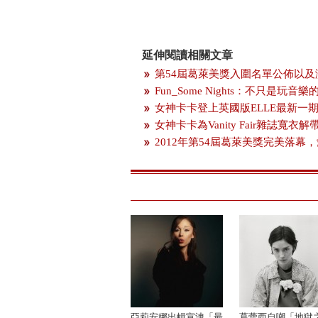
延伸閱讀相關文章
第54屆葛萊美獎入圍名單公佈以
Fun_Some Nights：不只是玩
女神卡卡登上英國版ELLE最新一
女神卡卡為Vanity Fair雜誌寬衣解
2012年第54屆葛萊美獎完美落幕
亞莉安娜出輯宣洩「最
葛蕾西自嘲「地獄