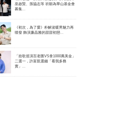
巫啟賢、孫協志等 祈願為華山基金會
募集...
《初次，為了愛》朴解浚暖男魅力再
噴發 飾演廉晶雅的甜甜初戀...
「拾歌巡演百老匯VS拿1000萬美金」
二選一，許富凱選錢「看我多務
實」...