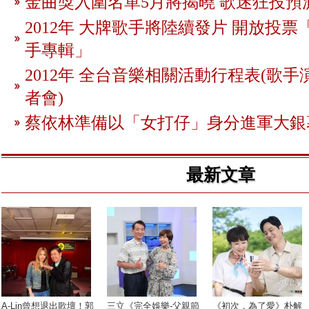
金曲獎入圍名單5月將揭曉 歌迷狂投預
2012年 大牌歌手將陸續發片 開放投
手專輯」
2012年 全台音樂相關活動行程表(歌手
者會)
蔡依林準備以「女打仔」身分進軍大銀
最新文章
A-Lin曾想退出歌壇！郭
三立《完全娛樂-父親節
《初次，為了愛》朴解