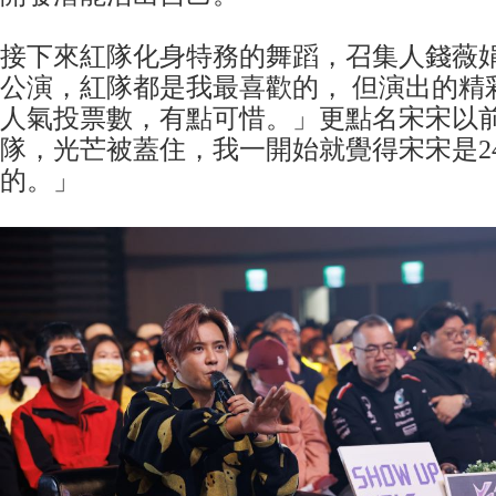
接下來紅隊化身特務的舞蹈，召集人錢薇
公演，紅隊都是我最喜歡的， 但演出的精
人氣投票數，有點可惜。」更點名宋宋以
隊，光芒被蓋住，我一開始就覺得宋宋是2
的。」