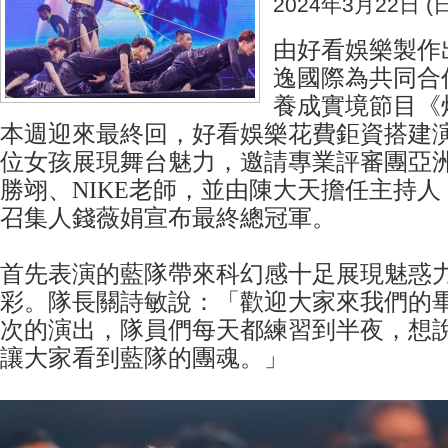
2024年3月22日 (日
由好看娛樂製作
逸國際為共同合
養成實境節目《
本週迎來最終回，好看娛樂花費鉅資搭建演
位女孩展現舞台魅力，邀請專業評審團亞
勝翊、NIKE老師，並由陳大天擔任主持
召集人錢薇娟宣布最終總冠軍。
首先表演的藍隊帶來科幻感十足展現魅惑
彩。隊長關詩敏說：「歡迎大家來我們的
次的演出，隊員們每天都練習到半夜，想
讓大家看到藍隊的團魂。」