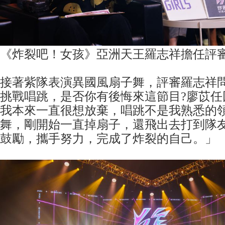
《炸裂吧！女孩》亞洲天王羅志祥擔任評
接著紫隊表演異國風扇子舞，評審羅志祥
挑戰唱跳，是否你有後悔來這節目?廖苡任
我本來一直很想放棄，唱跳不是我熟悉的
舞，剛開始一直掉扇子，還飛出去打到隊
鼓勵，攜手努力，完成了炸裂的自己。」