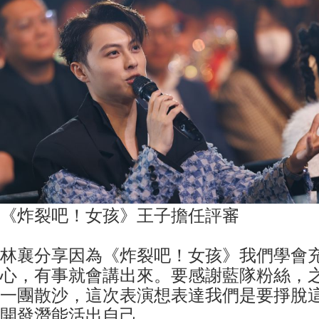
《炸裂吧！女孩》王子擔任評審
林襄分享因為《炸裂吧！女孩》我們學會
心，有事就會講出來。要感謝藍隊粉絲，
一團散沙，這次表演想表達我們是要掙脫
開發潛能活出自己。