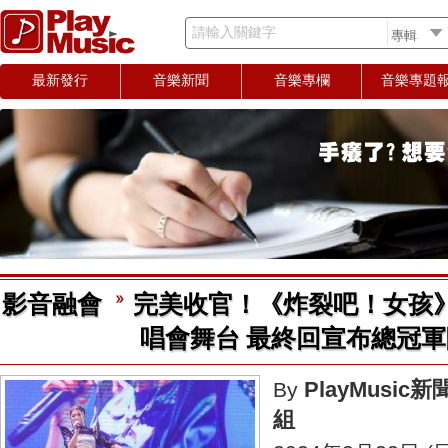
請輸入關鍵字
最新發行
音樂新聞
音樂專欄
音樂專題
影音融會
完美收官！《炸裂吧！女孩
唱會舞台 最終回宣布總冠
PlayMusic新
By
組