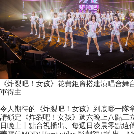
《炸裂吧！女孩》花費鉅資搭建演唱會舞台
軍得主
令人期待的《炸裂吧！女孩》到底哪一隊
請鎖定《炸裂吧！女孩》週六晚上八點三
日晚上十點台視播出、每週日凌晨零點遠傳fr
華電信MOD/ Hami video 影劇館+播 出、