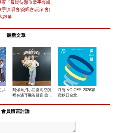
放投票「最期待那位歌手專輯」
歌手演唱會/簽唱會/記者會)
大銀幕
最新文章
司共
阿爆自招小巨蛋高空演
呼聲 VOICES 2026響
.
唱突遇耳機沒聲音 臨...
徹秋日台北...
會員留言討論