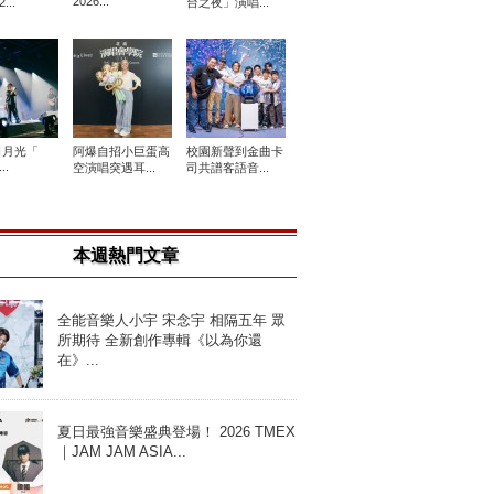
2026...
...
台之夜」演唱...
日月光「
阿爆自招小巨蛋高
校園新聲到金曲卡
..
空演唱突遇耳...
司共譜客語音...
本週熱門文章
全能音樂人小宇 宋念宇 相隔五年 眾
所期待 全新創作專輯《以為你還
在》...
夏日最強音樂盛典登場！ 2026 TMEX
｜JAM JAM ASIA...