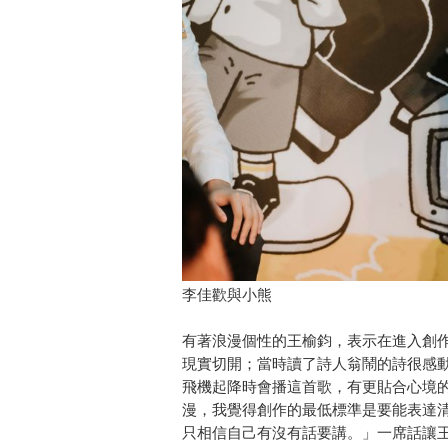
李佳歡與小熊
有著浪漫個性的王榆鈞，表示在進入創
現實切開；當時讀了詩人翁鬧的詩很感
飛機起降時會播這首歌，有更貼合心境
漫，我覺得創作的最低標準是要能表達
只相信自己有沒有話要講。」一席話讓