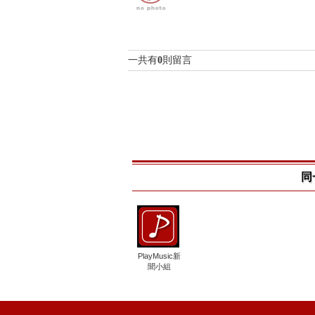
一共有
0
則留言
同
PlayMusic新
聞小組