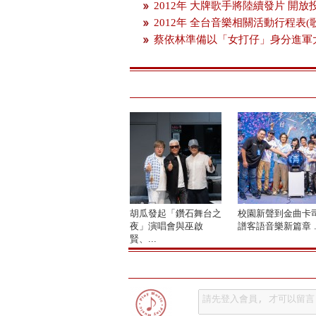
2012年 大牌歌手將陸續發片 開
2012年 全台音樂相關活動行程表(
蔡依林準備以「女打仔」身分進軍
胡瓜發起「鑽石舞台之
校園新聲到金曲卡
夜」演唱會與巫啟
譜客語音樂新篇章 ..
賢、...