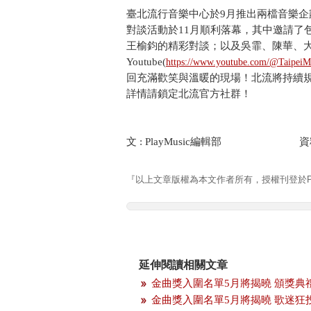
臺北流行音樂中心於9月推出兩檔音樂企劃
對談活動於11月順利落幕，其中邀請了包括
王榆鈞的精彩對談；以及吳霏、陳華、大
Youtube(
https://www.youtube.com/@TaipeiMu
回充滿歡笑與溫暖的現場！北流將持續
詳情請鎖定北流官方社群！
文 : PlayMusic編輯部 資料
『以上文章版權為本文作者所有，授權刊登於Pla
延伸閱讀相關文章
金曲獎入圍名單5月將揭曉 頒獎典
金曲獎入圍名單5月將揭曉 歌迷狂