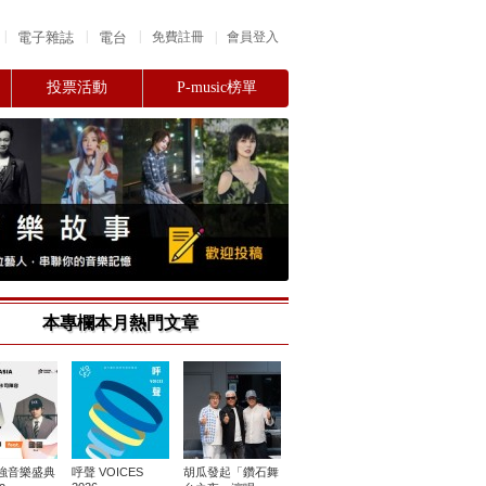
|
|
|
電子雜誌
電台
|
免費註冊
會員登入
投票活動
P-music榜單
本專欄本月熱門文章
強音樂盛典
呼聲 VOICES
胡瓜發起「鑽石舞