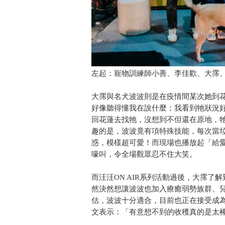
左起：寵物訓練師小善、李佳歡、大霈
大霈與名犬波波則是在疫情間某次她到
好像聽得懂我在說什麼；我看到牠狀況
回花蓮去找牠，沒想到不但還在原地，
趣的是，波波竟有項特殊技能，每次當
惑，模樣超可愛！而現場也播放起「給
嚎叫，令全場觀眾忍不住大笑。
而汪汪ON AIR系列活動過後，大霈
然決然想讓波波也加入療癒弱勢族群、兒
估，波波十分適合，目前也正在接受成
文表示：「有意想不到的收穫真的是太