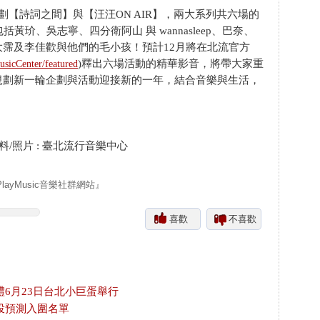
【詩詞之間】與【汪汪ON AIR】，兩大系列共六場的
黃玠、吳志寧、四分衛阿山 與 wannasleep、巴奈、
霈及李佳歡與他們的毛小孩！預計12月將在北流官方
)釋出六場活動的精華影音，將帶大家重
sicCenter/featured
規劃新一輪企劃與活動迎接新的一年，結合音樂與生活，
/照片 : 臺北流行音樂中心
yMusic音樂社群網站』
喜歡
不喜歡
禮6月23日台北小巨蛋舉行
投預測入圍名單