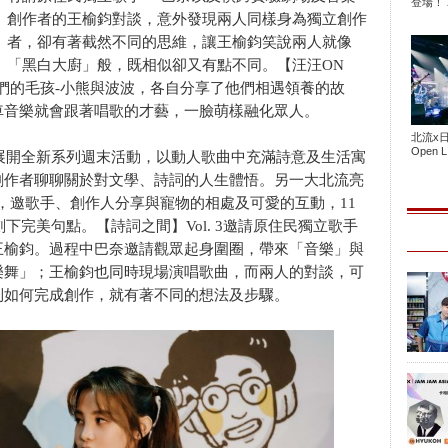
登場！ 2
創作者的王榆鈞對談，意外發現兩人同樣身為獨立創作
者，卻有著截然不同的思維，讓王榆鈞笑說兩人就像
「黑白大廚」般，既相似卻又有點不同。【汪汪ON
他們的毛孩-小熊與波波，各自分享了他們相遇領養的故
車音樂就會跟著唱歌的才藝，一臉萌樣融化眾人。
北流x
Open L.
大展開全新系列週末活動，以動人歌曲中充滿詩意及生活寓
創作者聊聊關於對文學、詩詞的人生體悟。另一大北流亮
題，邀歌手、創作人分享與寵物的相處及可愛的互動，11
下完美句點。【詩詞之間】Vol. 3邀請原住民獨立歌手
王榆鈞。過程中巴奈邀請觀眾起身圍圈，帶來「音樂」與
樂舞」；王榆鈞也同時現場演唱歌曲，而兩人的對談，可
到如何完成創作，就有著不同的想法及步驟。