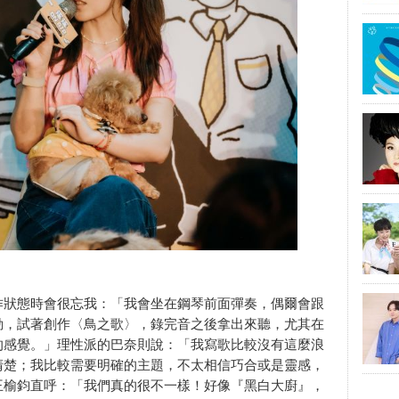
作狀態時會很忘我：「我會坐在鋼琴前面彈奏，偶爾會跟
動，試著創作〈鳥之歌〉，錄完音之後拿出來聽，尤其在
的感覺。」理性派的巴奈則說：「我寫歌比較沒有這麼浪
清楚；我比較需要明確的主題，不太相信巧合或是靈感，
王榆鈞直呼：「我們真的很不一樣！好像『黑白大廚』，