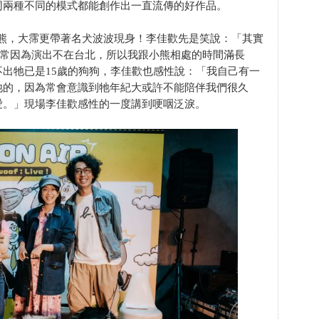
同兩種不同的模式都能創作出一直流傳的好作品。
犬小熊，大霈更帶著名犬波波現身！李佳歡先是笑說：「其實
她常因為演出不在台北，所以我跟小熊相處的時間滿長
出牠已是15歲的狗狗，李佳歡也感性說：「我自己有一
牠的，因為常會意識到牠年紀大或許不能陪伴我們很久
愛。」現場李佳歡感性的一度講到哽咽泛淚。