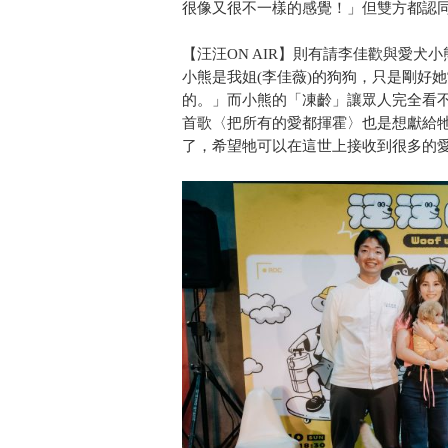
很像又很不一樣的感覺！」但雙方都認
【汪汪ON AIR】則有請李佳歡與愛
小熊是我姐(李佳薇)的狗狗，只是剛好
的。」而小熊的「凍齡」讓眾人完全看不
首歌〈把所有的愛都揮霍〉也是想獻給
了，希望牠可以在這世上接收到很多的