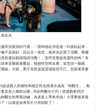
、馬念先
花蓮民宿渡假的巧遇：「當時牠在河堤邊一叫就站起來，
好像不是很好，回台北一直想，後來決定買了項圈、牽繩
牠竟然還自願讓我掛項圈！」直呼是隻超有靈性的狗！有
垃圾車音樂路過響起，牠都特別有反應，並歪頭一臉困
愛麗絲」示範，果不其然波波當場疑惑不已，也跟著音樂
了解到波波親人的個性和穩定性也很適合成為「狗醫生」，毅
童及老人輔助治療...等的狗醫生行列！經過觀察與評
為狗醫生的專業訓練，為更多人帶來幸福！大霈事後更發
棒了！以後波波專長不只有唱歌了！」