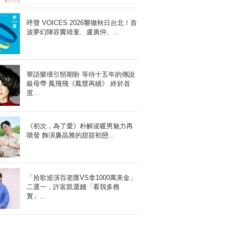
呼聲 VOICES 2026響徹秋日台北！首
波夢幻陣容竇靖童、盧廣仲、...
華語樂壇引頸期盼 等待十五年的傳說
級母帶 鳳飛飛《鳳聲再續》 終於首
度...
《初次，為了愛》朴解浚暖男魅力再
噴發 飾演廉晶雅的甜甜初戀...
「拾歌巡演百老匯VS拿1000萬美金」
二選一，許富凱選錢「看我多務
實」...