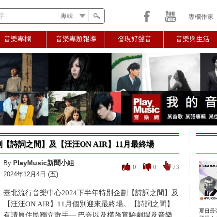
字
專欄作家
音樂專欄
音樂專題報導
發現好聲音
音樂與生活
【詩詞之間】及【汪汪ON AIR】11月最終場
PlayMusic新聞小組
By
0
0
73
2024年12月4日 (五)
臺北流行音樂中心2024下半年特別企劃【詩詞之間】及
【汪汪ON AIR】11月個別迎來最終場。【詩詞之間】
夏日最
有請原住民獨立歌手— 巴奈以及橫跨實驗劇場及音樂