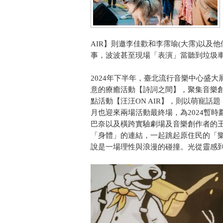
AIR】則邀李佳歡和李霈瑜(大霈)以及
事，波波甚至現場「表演」當聽到垃圾
2024年下半年，臺北流行音樂中心盛
意的療癒活動【詩詞之間】，聚集音樂
點活動【汪汪ON AIR】，則以萌寵話
月也迎來兩場活動最終場，為2024暫時劃
巴奈以及橫跨實驗劇場及音樂創作者的
「身體」的連結，一起跳起原住民的「
說是一場理性與浪漫的碰撞。光從靈感