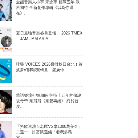
全能音樂人小宇 宋念宇 相隔五年 眾
所期待 全新創作專輯《以為你還
在》...
夏日最強音樂盛典登場！ 2026 TMEX
｜JAM JAM ASIA...
呼聲 VOICES 2026響徹秋日台北！首
波夢幻陣容竇靖童、盧廣仲、...
華語樂壇引頸期盼 等待十五年的傳說
級母帶 鳳飛飛《鳳聲再續》 終於首
度...
「拾歌巡演百老匯VS拿1000萬美金」
二選一，許富凱選錢「看我多務
實」...