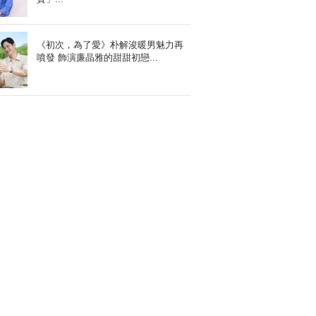
《初次，為了愛》朴解浚暖男魅力再
噴發 飾演廉晶雅的甜甜初戀...