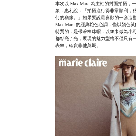
本次以 Max Mara 為主軸的封面
象，惠利說：「拍攝進行得非常順利，
何的猶豫。」如果要說最喜歡的一套造
Max Mara 的經典駝色色調，僅以
特質的，是帶著棒球帽，以絲巾做為小可愛
都點亮了光，展現的魅力型格不僅只有
表率，確實非他莫屬。