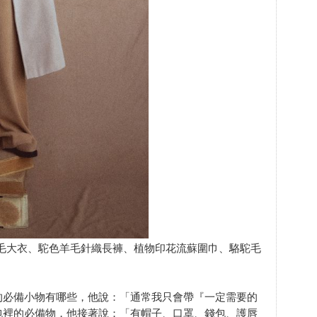
沙色羊毛大衣、駝色羊毛針織長褲、植物印花流蘇圍巾、駱駝毛
的必備小物有哪些，他說：「通常我只會帶『一定需要的
包裡的必備物，他接著說：「有帽子、口罩、錢包、護唇