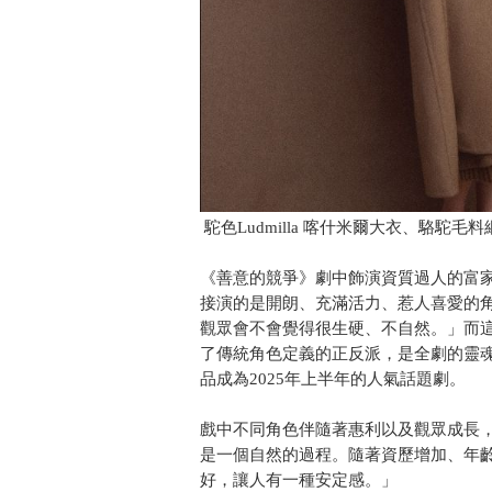
駝色Ludmilla 喀什米爾大衣、駱駝毛料網
《善意的競爭》劇中飾演資質過人的富
接演的是開朗、充滿活力、惹人喜愛的
觀眾會不會覺得很生硬、不自然。」而
了傳統角色定義的正反派，是全劇的靈
品成為2025年上半年的人氣話題劇。
戲中不同角色伴隨著惠利以及觀眾成長
是一個自然的過程。隨著資歷增加、年
好，讓人有一種安定感。」