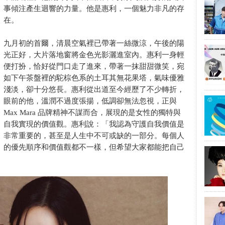
事傾注產生迴響的力量。他是惠利，一個魅力非凡的存
在。
九月初的首爾，清晨空氣裡已帶著一絲微涼，午後的陽
光正好，大片落地窗將金色光影灑進室內。惠利一身輕
便打扮，恰好從門口走了進來，帶著一抹甜甜微笑，宛
如下午茶盤裡的駝棕色系的土耳其無花果塔，氣味優雅
淺淡，卻十分悠長。惠利從出道至今經歷了不少轉折，
眼前的他，溫潤不過度張揚，低調卻無法忽視，正與
Max Mara 品牌精神不謀而合，展現的是女性的獨特與
自我實現的價值觀。惠利說：「我認為守護自我價值是
非常重要的，甚至是人生中不可或缺的一部分。每個人
的優先順序和價值觀都不一樣，但希望大家都能把自己