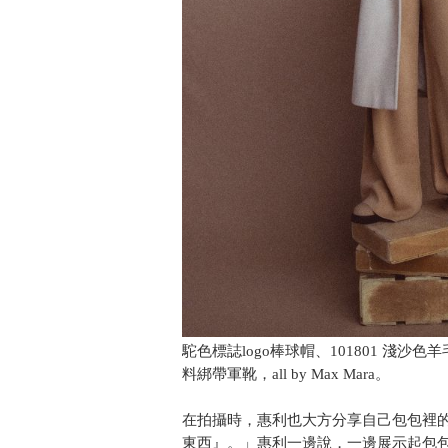
駝色標誌logo棒球帽、101801 淺
料綁帶軍靴，all by Max Mara。
在拍攝時，惠利也大方分享自己包包裡
東西』。」惠利一邊說，一邊展示起包