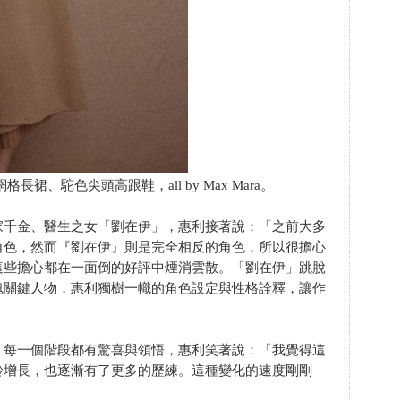
格長裙、駝色尖頭高跟鞋，all by Max Mara。
家千金、醫生之女「劉在伊」，惠利接著說：「之前大多
角色，然而『劉在伊』則是完全相反的角色，所以很擔心
這些擔心都在一面倒的好評中煙消雲散。「劉在伊」跳脫
魂關鍵人物，惠利獨樹一幟的角色設定與性格詮釋，讓作
，每一個階段都有驚喜與領悟，惠利笑著說：「我覺得這
齡增長，也逐漸有了更多的歷練。這種變化的速度剛剛