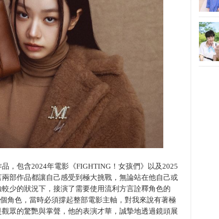
包含2024年電影《FIGHTING！女孩們》以及2025
言兩部作品都讓自己感受到極大挑戰，無論站在他自己或
驗較少的狀況下，接演了需要使用流利方言詮釋角色的
』這個角色，當時必須撐起整部電影主軸，對我來說有著極
是觀眾的驚艷與掌聲，他的表演才華，誠摯地透過鏡頭展