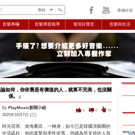
字
專欄作家
音樂專欄
音樂專題報導
發現好聲音
音樂與生活
論如何，你依舊是有價值的人，就算不完美，也沒關
係。」
PlayMusic新聞小組
By
0
0
50
2025年10月7日 (三)
時光荏苒、滄海桑田，一轉身，如今已是韓國演藝圈的
中流砥柱。他的真摯與率性依舊，持續為所支持的人與