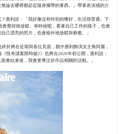
是無論去哪裡都必定隨身攜帶的東西。」帶著表演感的介
式？惠利說：「我好像沒有特別的嗜好，生活很普通。下
be 就會覺得很放鬆。有時候呢，看著自己工作的樣子，也會
到自己漂亮的照片，也會格外地放鬆與療癒。」
，也終於將在近期與各位見面，戲中惠利飾演女主角阿麗，
謎綜藝《怪奇謎案限時破2》也將在2026年初公開，惠利說：
見面會結束後，我會更專注於作品相關的活動。」