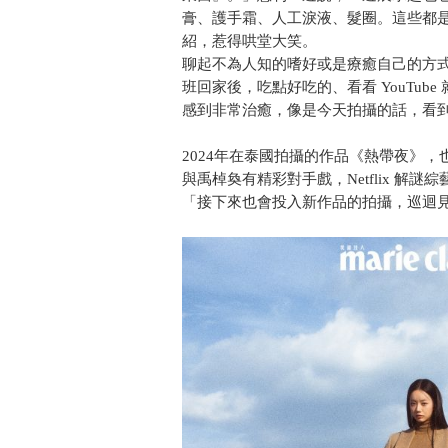
膏、護手霜、人工淚液、髮圈。這些都
紹，惹得哄堂大笑。
聊起不為人知的嗜好或是療癒自己的方
班回家後，吃點好吃的、看看 YouTu
感到非常治癒，像是今天拍攝的話，看
2024年在泰國拍攝的作品《熱帶夜》
與禹棹奐有精彩對手戲，Netflix 解
「接下來也會投入新作品的拍攝，巡迴