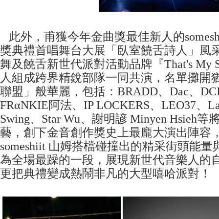
此外，甫獲今年金曲獎最佳新人的someshi
獎典禮首唱舞台大展「臥室饒舌詩人」風
舞及饒舌新世代派對活動品牌『That's My 
人組成跨界精銳部隊一同共演，名單攤開
聯盟」般華麗，包括：BRADD、Dac、DCIV、
FRαNKIE阿法、IP LOCKERS、LEO37、Lazy
Swing、Star Wu、謝明諺 Minyen Hsi
藝，創下金音創作獎史上最龐大演出陣容
someshiit 山姆搭檔碰撞出的精采街頭
為全場最躁的一段，展現新世代音樂人的
更把典禮變成熱鬧非凡的大型嘻哈派對！