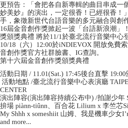
更預告：「會把各自新專輯的曲目串成一
妙美妙』的演出，一定很香！已經很香！
手，象徵新世代台語音樂的多元融合與創
16屆金音創作獎掀起一波「台語新浪潮」！
獎頒獎典禮 將於11/1於臺北流行音樂中心
10/18（六）12:00於iNDIEVOX 開放
音創作獎官方社群臉書、IG查詢。
第十六屆金音創作獎頒獎典禮
活動日期 / 11.01(Sat.) 17:45後台直擊 19
活動地點 /臺北流行音樂中心表演廳 TAIPEI
CENTER
演出陣容(演出陣容持續公布中) /拍謝少年 Sorry 
拚場 piànn-tiûnn、百合花 Lilium x 李竺芯Siri
My Shhh x someshiit 山姆、我是機車少女I’mdi
and more...