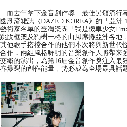
而去年拿下金音創作獎「最佳另類流行
國潮流雜誌《DAZED KOREA》的「亞洲 100
藝術家名單的臺灣樂團「我是機車少女I’mdif
跳脫框架及獨樹一格的曲風席捲亞洲各地
其他歌手搭檔合作的他們本次將與新世代怪物
合作，兩組風格鮮明的音樂創作人將帶來
交織的演出，為第16屆金音創作獎注入最
春爆裂的創作能量，勢必成為全場最具話