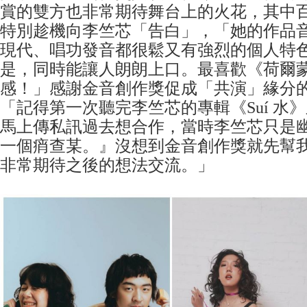
賞的雙方也非常期待舞台上的火花，其中
特別趁機向李竺芯「告白」，「她的作品
現代、唱功發音都很鬆又有強烈的個人特
是，同時能讓人朗朗上口。最喜歡《荷爾
感！」感謝金音創作獎促成「共演」緣分
「記得第一次聽完李竺芯的專輯《Suí 水
馬上傳私訊過去想合作，當時李竺芯只是
一個痟查某。』沒想到金音創作獎就先幫
非常期待之後的想法交流。」