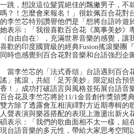
一跳，想說這位髮質絕佳的飄撇男子，不
嗎？！怎麼會來報名！」很欽佩百合花對
的李竺芯特別讚譽他們是「想將台語吟遊
她表示：「我很喜歡百合花《萬事美妙》
〈自由自在〉，充滿世界音樂的感覺，讓
喜歡的印度國寶級的經典Fusion搖滾樂團『Ind
同時也感覺到百合花對音樂和台語強烈企
當李竺芯的「法式香頌」台語遇到百合
謠」搖滾，共組「足芳美妙」限定組合預
香！」成功打破語言與風格並拓展台語音
百合花及李竺芯將於11/1金音創作獎頒獎
雙方除了透露會互相演繹對方近期專輯的
人聲表演與樂器搭配的表現上激盪出新火
碩表示：「我們的歌曲面相不太一樣，組
現台語音樂的多元性，帶給大家思考空間