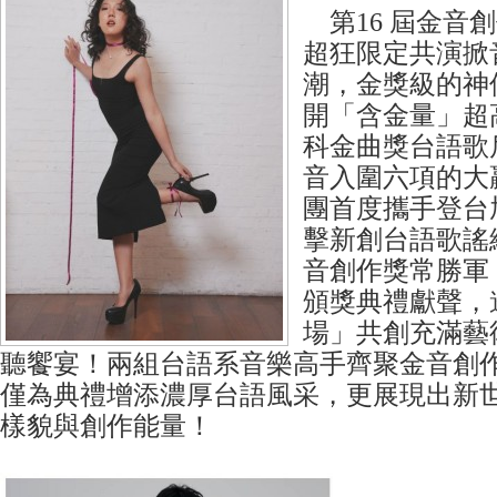
第16 屆金音
超狂限定共演掀
潮，金獎級的神
開「含金量」超
科金曲獎台語歌
音入圍六項的大
團首度攜手登台
擊新創台語歌謠
音創作獎常勝軍
頒獎典禮獻聲，
場」共創充滿藝
聽饗宴！兩組台語系音樂高手齊聚金音創
僅為典禮增添濃厚台語風采，更展現出新
樣貌與創作能量！