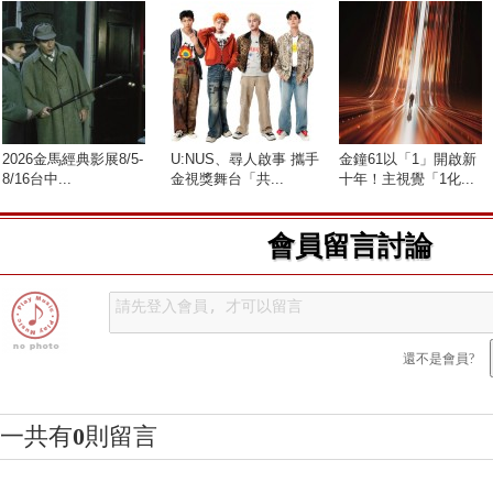
2026金馬經典影展8/5-
U:NUS、尋人啟事 攜手
金鐘61以「1」開啟新
8/16台中...
金視獎舞台「共...
十年！主視覺「1化...
會員留言討論
還不是會員?
一共有
0
則留言