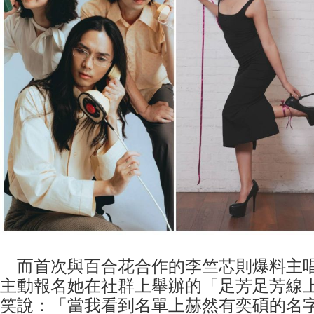
而首次與百合花合作的李竺芯則爆料主
主動報名她在社群上舉辦的「足芳足芳線
笑說：「當我看到名單上赫然有奕碩的名