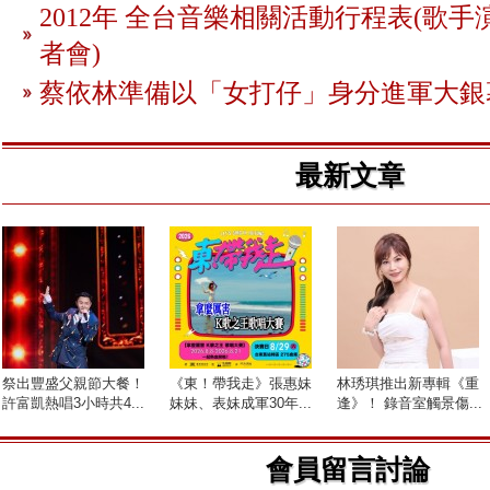
2012年 全台音樂相關活動行程表(歌手
者會)
蔡依林準備以「女打仔」身分進軍大銀
最新文章
祭出豐盛父親節大餐！
《東！帶我走》張惠妹
林琇琪推出新專輯《重
許富凱熱唱3小時共4...
妹妹、表妹成軍30年...
逢》！ 錄音室觸景傷...
會員留言討論