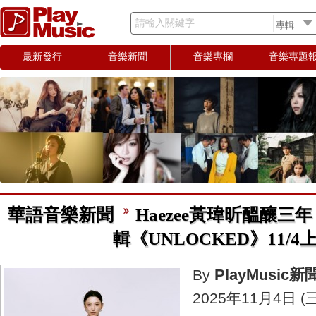
請輸入關鍵字
最新發行
音樂新聞
音樂專欄
音樂專題
華語音樂新聞
Haezee黃瑋昕醞釀三
輯《UNLOCKED》11/4
PlayMusic
By
2025年11月4日 (三