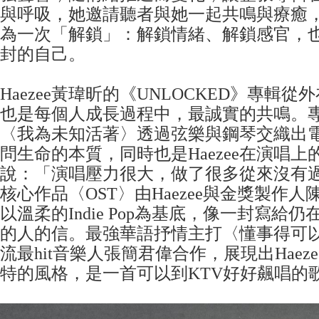
與呼吸，她邀請聽者與她一起共鳴與療癒
為一次「解鎖」：解鎖情緒、解鎖感官，
封的自己。
Haezee黃瑋昕的《UNLOCKED》專輯
也是每個人成長過程中，最誠實的共鳴。
〈我為未知活著〉透過弦樂與鋼琴交織出
問生命的本質，同時也是Haezee在演唱
說：「演唱壓力很大，做了很多從來沒有
核心作品〈OST〉由Haezee與金獎製作
以溫柔的Indie Pop為基底，像一封寫給
的人的信。最強華語抒情主打〈懂事得可
流最hit音樂人張簡君偉合作，展現出Haez
特的風格，是一首可以到KTV好好飆唱的