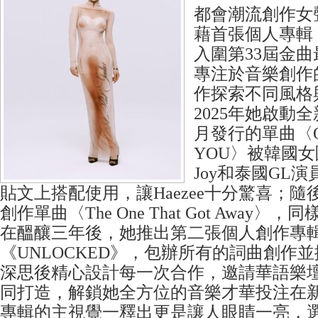
都會潮流創作女聲
藉首張個人專輯《
入圍第33屆金
專注於音樂創作
作探索不同風格
2025年她啟動
月發行的單曲〈ON
YOU〉被韓國女團R
Joy和泰國GL演員E
貼文上搭配使用，讓Haezee十分驚喜；
創作單曲〈The One That Got Away
在醞釀三年後，她推出第二張個人創作專
《UNLOCKED》，包辦所有的詞曲創作
深思後精心設計每一次合作，邀請華語樂
同打造，解鎖她全方位的音樂才華投注在
專輯的主視覺一釋出更是讓人眼睛一亮，