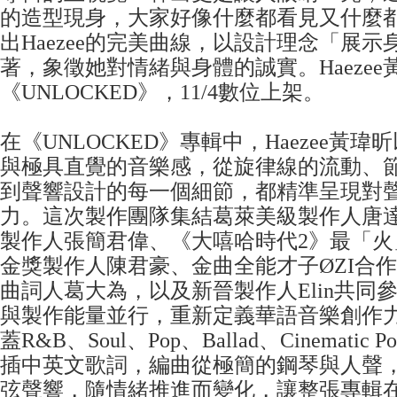
的造型現身，大家好像什麼都看見又什麼
出Haezee的完美曲線，以設計理念「展
著，象徵她對情緒與身體的誠實。Haeze
《UNLOCKED》，11/4數位上架。
在《UNLOCKED》專輯中，Haezee黃
與極具直覺的音樂感，從旋律線的流動、
到聲響設計的每一個細節，都精準呈現對
力。這次製作團隊集結葛萊美級製作人唐
製作人張簡君偉、《大嘻哈時代2》最「火」
金獎製作人陳君豪、金曲全能才子ØZI合
曲詞人葛大為，以及新晉製作人Elin共同
與製作能量並行，重新定義華語音樂創作
蓋R&B、Soul、Pop、Ballad、Cinemati
插中英文歌詞，編曲從極簡的鋼琴與人聲
弦聲響，隨情緒推進而變化，讓整張專輯