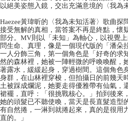
以絕美姿態入鏡，交出充滿意境的〈我為
Haezee黃瑋昕的〈我為未知活著〉歌曲
接受無解的真相，當答案不再是終點，懷
部分。MV則以「未知」為軸心，以視覺
問生命、真理，像是一個現代版的「潘朵
一人分飾三角，第一個角色是「好奇的求
然的森林裡，她被一陣輕微的呼喚喚醒，
著露水，緩緩起身，穿過樹間。這個角色
身群，在山林裡穿梭，但拍攝日的前幾天
土被踩成爛泥，她要走得優雅帶有仙氣，
裙襬，直呼：「很挑戰核心。」拍到後來
她的頭髮已不聽使喚，當天是長直髮造型
有自然捲，一淋到就捲起來，真的是很用
直的。」