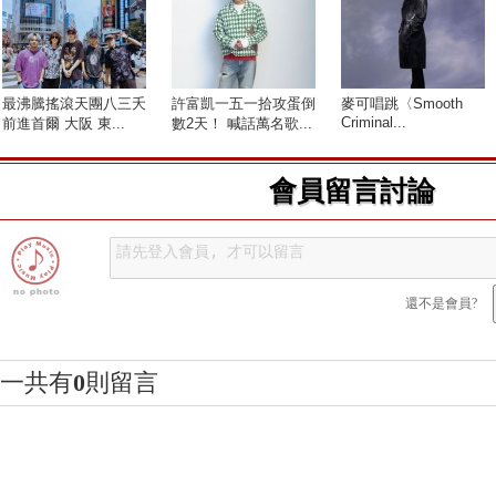
最沸騰搖滾天團八三夭
許富凱一五一拾攻蛋倒
麥可唱跳〈Smooth
Criminal...
前進首爾 大阪 東...
數2天！ 喊話萬名歌...
會員留言討論
還不是會員?
一共有
0
則留言