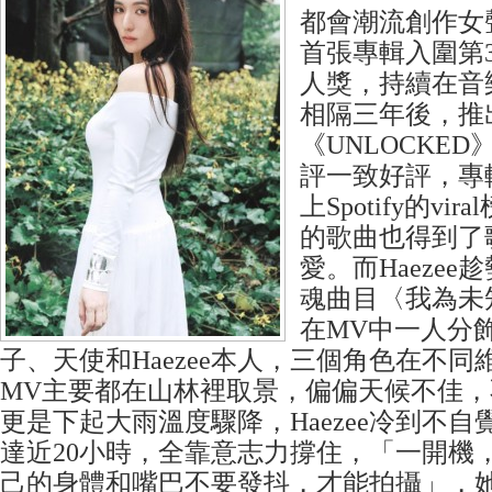
都會潮流創作女聲
首張專輯入圍第
人獎，持續在音
相隔三年後，推
《UNLOCKE
評一致好評，專
上Spotify的vir
的歌曲也得到了
愛。而Haeze
魂曲目〈我為未
在MV中一人分
子、天使和Haezee本人，三個角色在不
MV主要都在山林裡取景，偏偏天候不佳
更是下起大雨溫度驟降，Haezee冷到不
達近20小時，全靠意志力撐住，「一開機
己的身體和嘴巴不要發抖，才能拍攝」，