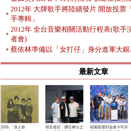
2012年 大牌歌手將陸續發片 開放投
手專輯」
2012年 全台音樂相關活動行程表(歌手
者會)
蔡依林準備以「女打仔」身分進軍大銀
最新文章
2026 「浪人祭
胡瓜發起「鑽石舞台之
校園新聲到金曲卡司共