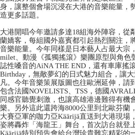
身，讓整個會場沉浸在大港的音樂能量，
造更多話題。
大港開唱今年邀請多達18組海外陣容，從
蘭嬌客，每組國外嘉賓都引起熱烈關注，
音樂能量。今年同樣是日本藝人占最大宗
milet、動漫《孤獨搖滾》樂團原型與角
誌性嗓音的AiNA THE END，還有車庫搖滾
Birthday，無敵夢幻的日式魅力組合，讓
凡。今年音樂策展版圖也往歐洲延伸，請
包含法國NOVELISTS、TSS，德國AVRA
同感官聽覺刺激，也讓高雄港邊難得有機
樂。另外這此還跨海8000公里到北歐芬蘭
大賽亞軍的咖力亞Käärijä直送到大港現
姿將轟炸「海龍王」舞台，首次訪台就登
Käärijä特別預告會給台灣珍貴難忘精彩的