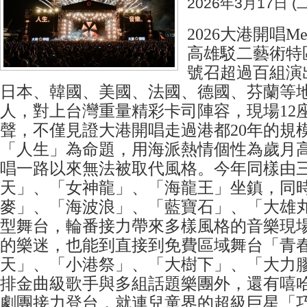
2026年3月17日 (二
2026大港開唱Me
高雄駁二藝術特
號召超過百組演
日本、韓國、美國、法國、德國、芬蘭等
人，對上台灣重量精彩卡司陣容，現場12
聲，不僅見證大港開唱走過港都20年的規
「人生」為命題，用海派熱情個性為歲月
唱一路以來無法被取代風格。今年同樣由
天」、「女神龍」、「海龍王」坐鎮，同
麥」、「海波浪」、「藍寶石」、「大雄
型舞台，輪番接力帶來多樣風格的音樂現
的樂迷，也能到直接到免費區域舞台「青
天」、「小港祭」、「大樹下」、「大力
排金曲級歌手與多組話題樂團外，還有嘻
劇團接力登台，就連兒童界的超級巨星「