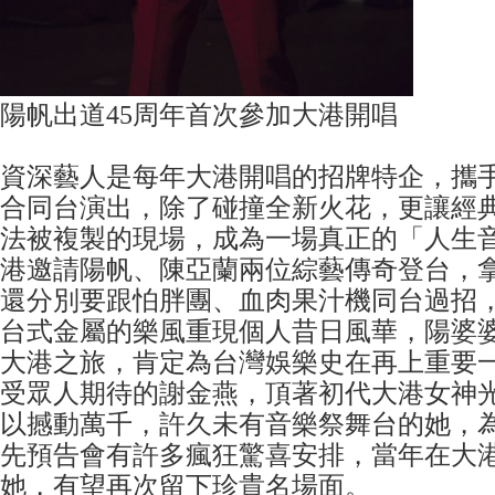
陽帆出道45周年首次參加大港開唱
資深藝人是每年大港開唱的招牌特企，攜
合同台演出，除了碰撞全新火花，更讓經
法被複製的現場，成為一場真正的「人生
港邀請陽帆、陳亞蘭兩位綜藝傳奇登台，
還分別要跟怕胖團、血肉果汁機同台過招
台式金屬的樂風重現個人昔日風華，陽婆
大港之旅，肯定為台灣娛樂史在再上重要
受眾人期待的謝金燕，頂著初代大港女神
以撼動萬千，許久未有音樂祭舞台的她，
先預告會有許多瘋狂驚喜安排，當年在大
她，有望再次留下珍貴名場面。