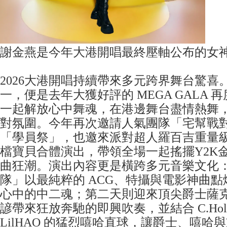
謝金燕是今年大港開唱最終壓軸公布的女
2026大港開唱持續帶來多元跨界舞台驚喜
一，便是去年大獲好評的 MEGA GALA
一起解放心中舞魂，在港邊舞台盡情熱舞
對氛圍。今年再次邀請人氣團隊「宅幫戰
「學員祭」，也邀來派對超人羅百吉重量
檔寶貝合體演出，帶領全場一起搖擺Y2K
曲狂潮。演出內容更是橫跨多元音樂文化
隊」以最純粹的 ACG、特攝與電影神曲
心中的中二魂；第二天則迎來頂尖爵士薩
諺帶來狂放奔馳的即興吹奏，並結合 C.Hol
LilHAO 的猛烈嘻哈直球，讓爵士、嘻哈