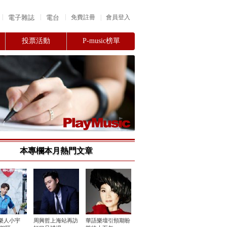
|
|
|
電子雜誌
電台
|
免費註冊
會員登入
投票活動
P-music榜單
本專欄本月熱門文章
樂人小宇
周興哲上海站再訪
華語樂壇引頸期盼