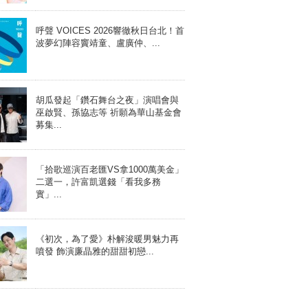
呼聲 VOICES 2026響徹秋日台北！首
波夢幻陣容竇靖童、盧廣仲、...
胡瓜發起「鑽石舞台之夜」演唱會與
巫啟賢、孫協志等 祈願為華山基金會
募集...
「拾歌巡演百老匯VS拿1000萬美金」
二選一，許富凱選錢「看我多務
實」...
《初次，為了愛》朴解浚暖男魅力再
噴發 飾演廉晶雅的甜甜初戀...