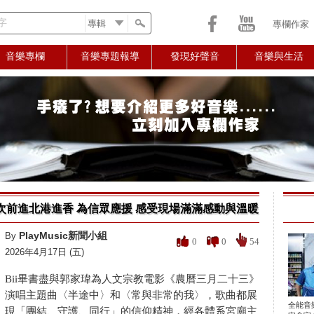
字
專欄作家
音樂專欄
音樂專題報導
發現好聲音
音樂與生活
首次前進北港進香 為信眾應援 感受現場滿滿感動與溫暖
PlayMusic新聞小組
By
0
0
54
2026年4月17日 (五)
Bii畢書盡與郭家瑋為人文宗教電影《農曆三月二十三》
演唱主題曲〈半途中〉和〈常與非常的我〉，歌曲都展
全能音
現「團結、守護、同行」的信仰精神，經各體系宮廟主