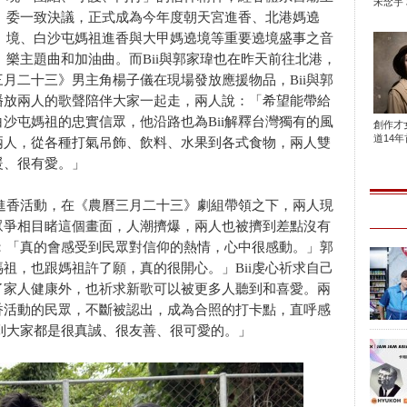
宋念宇 
委一致決議，正式成為今年度朝天宮進香、北港媽遶
境、白沙屯媽祖進香與大甲媽遶境等重要遶境盛事之音
樂主題曲和加油曲。而Bii與郭家瑋也在昨天前往北港，
月二十三》男主角楊子儀在現場發放應援物品，Bii與郭
播放兩人的歌聲陪伴大家一起走，兩人說：「希望能帶給
沙屯媽祖的忠實信眾，他沿路也為Bii解釋台灣獨有的風
創作才
道14年首
兩人，從各種打氣吊飾、飲料、水果到各式食物，兩人雙
暖、很有愛。」
祖進香活動，在《農曆三月二十三》劇組帶領之下，兩人現
眾爭相目睹這個畫面，人潮擠爆，兩人也被擠到差點沒有
示：「真的會感受到民眾對信仰的熱情，心中很感動。」郭
祖，也跟媽祖許了願，真的很開心。」Bii虔心祈求自己
了家人健康外，也祈求新歌可以被更多人聽到和喜愛。兩
香活動的民眾，不斷被認出，成為合照的打卡點，直呼感
見到大家都是很真誠、很友善、很可愛的。」