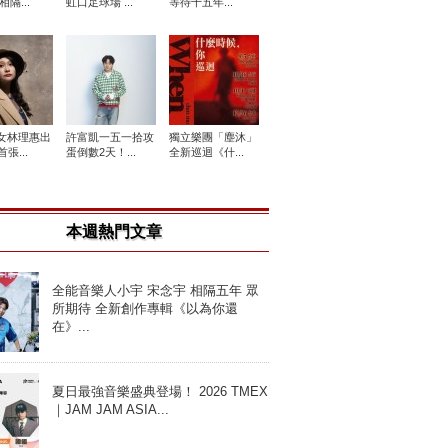
相隔...
虹口足球場 ...
等待十五年...
女林理惠出
許富凱一五一拾攻
獨立樂團「塵沐」
張...
蛋倒數2天！...
全新巡迴《什...
本週熱門文章
全能音樂人小宇 宋念宇 相隔五年 眾
所期待 全新創作專輯《以為你還
在》...
夏日最強音樂盛典登場！ 2026 TMEX
｜JAM JAM ASIA...