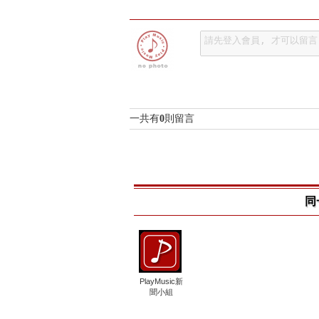
一共有
0
則留言
同
PlayMusic新
聞小組