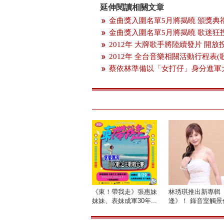
延伸閱讀相關文章
金曲獎入圍名單5月將揭曉 頒獎典
金曲獎入圍名單5月將揭曉 歌迷狂
2012年 大牌歌手將陸續發片 開
2012年 全台音樂相關活動行程表(
蔡依林準備以「女打仔」身分進軍
《東！帶我走》張惠妹
林琇琪推出新專輯
妹妹、表妹成軍30年...
逢》！ 錄音室觸景傷