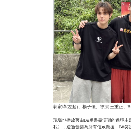
郭家瑋(左起)、楊子儀、導演 王重正、B
現場也播放著由Bii畢書盡演唱的遶境
我〉，透過音樂為所有信眾應援，Bii