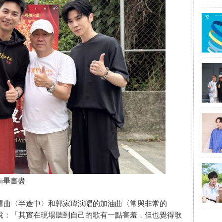
ii畢書盡
主題曲〈半途中〉和郭家瑋演唱的加油曲〈常與非常的
笑說：「其實在現場聽到自己的歌有一點害羞，但也覺得歌