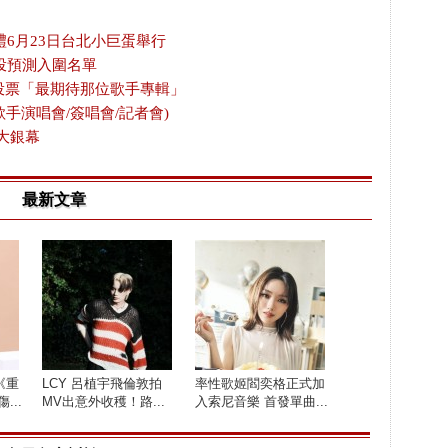
禮6月23日台北小巨蛋舉行
投預測入圍名單
放投票「最期待那位歌手專輯」
歌手演唱會/簽唱會/記者會)
大銀幕
最新文章
《重
LCY 呂植宇飛倫敦拍
率性歌姬閻奕格正式加
...
MV出意外收穫！路...
入索尼音樂 首發單曲...