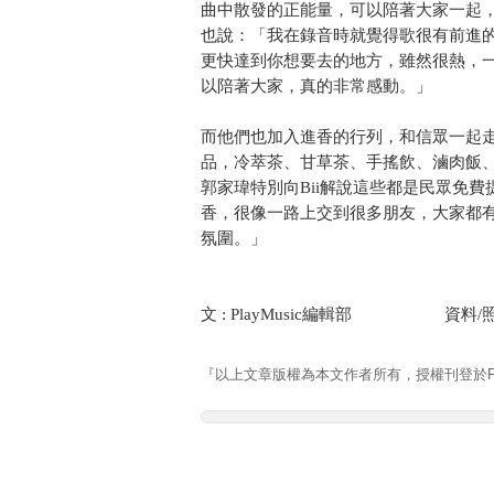
曲中散發的正能量，可以陪著大家一起
也說：「我在錄音時就覺得歌很有前進
更快達到你想要去的地方，雖然很熱，
以陪著大家，真的非常感動。」
而他們也加入進香的行列，和信眾一起
品，冷萃茶、甘草茶、手搖飲、滷肉飯
郭家瑋特別向Bii解說這些都是民眾免
香，很像一路上交到很多朋友，大家都
氛圍。」
文 : PlayMusic編輯部 資料/照
『以上文章版權為本文作者所有，授權刊登於Pla