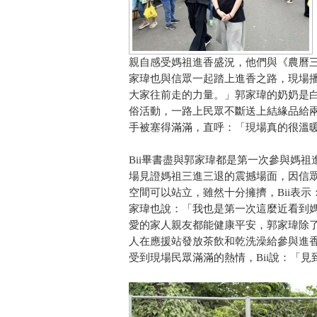
親自感受媽祖進香盛況，他們與《農曆三
家瑋也與信眾一起踏上進香之路，現場
大家往前走的力量。」郭家瑋的奶奶是白
俗活動，一路上民眾不斷送上結緣品給
手被塞得滿滿，直呼：「現場真的很溫
Bii畢書盡與郭家瑋都是第一次參與媽
場見證媽祖三進三退的震撼場面，因信
空間可以站立，雖然十分擁擠，Bii表
家瑋也說：「我也是第一次這麼近看到媽
愛的家人親友都能健康平安，郭家瑋除
人在應援站發放茶飲和乾洗澡給參與進
受到現場民眾滿滿的熱情，Bii說：「