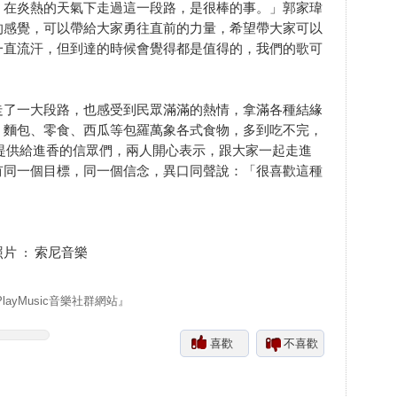
，在炎熱的天氣下走過這一段路，是很棒的事。」郭家瑋
的感覺，可以帶給大家勇往直前的力量，希望帶大家可以
一直流汗，但到達的時候會覺得都是值得的，我們的歌可
走了一大段路，也感受到民眾滿滿的熱情，拿滿各種結緣
、麵包、零食、西瓜等包羅萬象各式食物，多到吃不完，
費提供給進香的信眾們，兩人開心表示，跟大家一起走進
有同一個目標，同一個信念，異口同聲說：「很喜歡這種
片 : 索尼音樂
yMusic音樂社群網站』
喜歡
不喜歡