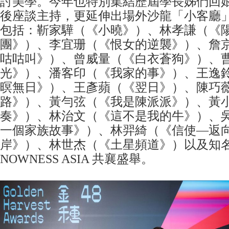
討美學。今年也特別集結歷屆學長姊們回
後座談主持，更延伸出場外沙龍「小客廳
包括：靳家驊（《小曉》）、林孝謙（《
團》）、李宜珊（《恨女的逆襲》）、詹
咕咕叫》）、曾威量（《白衣蒼狗》）、
光》）、潘客印（《我家的事》）、王逸
暝無日》）、王彥蘋（《翌日》）、陳巧
路》）、黃勻弦（《我是陳派派》）、黃
奏》）、林治文（《這不是我的牛》）、
一個家族故事》）、林羿綺（《信使—返
岸》）、林世杰（《土星頻道》）以及知
NOWNESS ASIA 共襄盛舉。