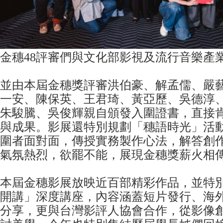
金穗48評審們與文化部影視及流行音樂產
並由本屆金穗獎評審洪伯豪、解孟儒、嚴
一安、陳保英、王君琦、黃亞歷、吳德淳
朱駿騰、吳俊輝親自頒發入圍證書，直接
與成果。影展還特別規劃「穗語時光」活
圍者面對面，傳授實務製作心法，解答創
氣氛熱烈，欲罷不能，展現金穗獎薪火相
本屆金穗影展放映近百部精彩作品，並特
開講」深度講座，內容涵蓋短片發行、海
分享，更與台灣影評人協會合作，從影像