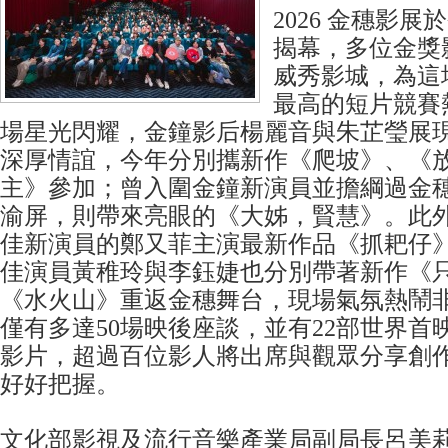
2026 金穗影展
揭幕，多位金獎
威秀影城，為這
最高的短片競賽
場星光閃耀，金鐘影后楊麗音與朱芷瑩展
深厚情誼，今年分別攜新作《爬坡》、《
主》參加；曾入圍金鐘新演員並擔綱過金
渝屏，則帶來亮眼的《大姊，賢慧》。此
佳新演員的鄭又菲主演最新作品《抓耙仔
佳演員黃稚玲與李鈺婕也分別帶著新作《
《水火山》重返金穗舞台，現場氣氛熱鬧
僅有多達50場映後座談，並有22部世界首
影片，超過百位影人將出席與觀眾分享創
好好把握。
文化部影視及流行音樂產業局副局長呂美