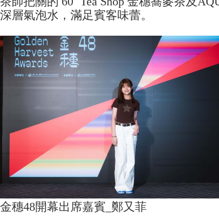
茶師把關的 60⁺ Tea Shop 金穗蕎麥茶及A
深層氣泡水，滿足賓客味蕾。
金穗48開幕出席嘉賓_鄭又菲