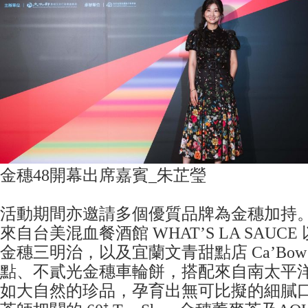
金穗48開幕出席嘉賓_朱芷瑩
活動期間亦邀請多個優質品牌為金穗加持
來自台美混血餐酒館 WHAT’S LA SAUC
金穗三明治，以及宜蘭文青甜點店 Ca’Bow Pa
點、不貳光金穗車輪餅，搭配來自南太平洋的FI
如大自然的珍品，孕育出無可比擬的細膩