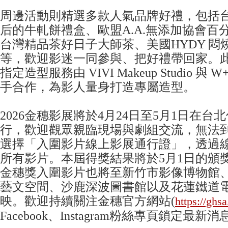
周邊活動則精選多款人氣品牌好禮，包括
后的牛軋餅禮盒、歐盟A.A.無添加協會百
台灣精品茶好日子大師茶、美國HYDY 悶
等，歡迎影迷一同參與、把好禮帶回家。
指定造型服務由 VIVI Makeup Studio 與 W+ 
手合作，為影人量身打造專屬造型。
2026金穗影展將於4月24日至5月1日在
行，歡迎觀眾親臨現場與劇組交流，無法
選擇「入圍影片線上影展通行證」，透過
所有影片。本屆得獎結果將於5月1日的頒
金穗獎入圍影片也將至新竹市影像博物館、
藝文空間、沙鹿深波圖書館以及花蓮鐵道
映。歡迎持續關注金穗官方網站(
https://ghs
Facebook、Instagram粉絲專頁鎖定最新消