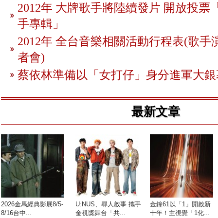
2012年 大牌歌手將陸續發片 開放投
手專輯」
2012年 全台音樂相關活動行程表(歌手
者會)
蔡依林準備以「女打仔」身分進軍大銀
最新文章
2026金馬經典影展8/5-
U:NUS、尋人啟事 攜手
金鐘61以「1」開啟新
8/16台中...
金視獎舞台「共...
十年！主視覺「1化...