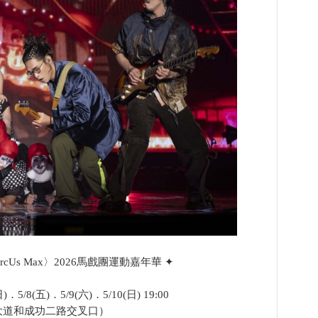
rcUs Max〉2026馬戲團運動嘉年華 ✦
．5/8(五)．5/9(六)．5/10(日) 19:00
大道和成功二路交叉口）