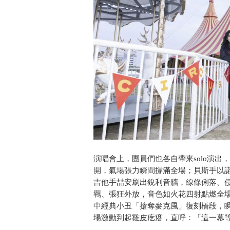
演唱會上，團員們也各自帶來solo演
開，氣場張力瞬間撐滿全場；貝斯手以
吉他手喆安刷出銳利音牆，線條俐落、
羈、張狂外放，音色如火花四射點燃全場
中經典小丑「搶奪麥克風」復刻橋段，
場激動到起雞皮疙瘩，直呼：「這一幕等