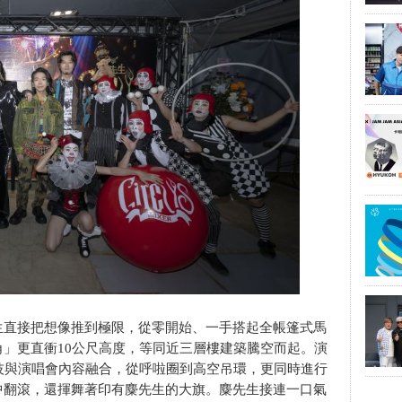
生直接把想像推到極限，從零開始、一手搭起全帳篷式馬
」更直衝10公尺高度，等同近三層樓建築騰空而起。演
技與演唱會內容融合，從呼啦圈到高空吊環，更同時進行
中翻滾，還揮舞著印有麋先生的大旗。麋先生接連一口氣