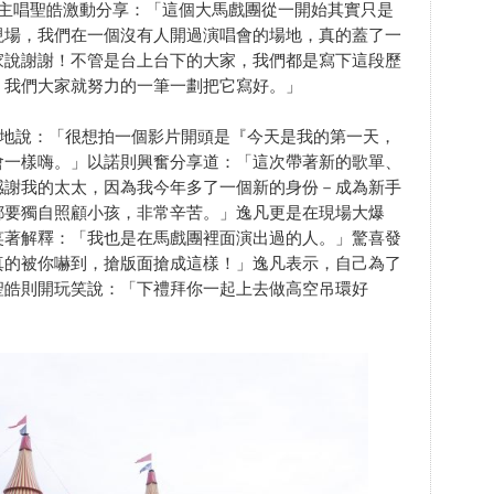
，主唱聖皓激動分享：「這個大馬戲團從一開始其實只是
現場，我們在一個沒有人開過演唱會的場地，真的蓋了一
家說謝謝！不管是台上台下的大家，我們都是寫下這段歷
，我們大家就努力的一筆一劃把它寫好。」
心地說：「很想拍一個影片開頭是『今天是我的第一天，
會一樣嗨。」以諾則興奮分享道：「這次帶著新的歌單、
感謝我的太太，因為我今年多了一個新的身份－成為新手
都要獨自照顧小孩，非常辛苦。」逸凡更是在現場大爆
笑著解釋：「我也是在馬戲團裡面演出過的人。」驚喜發
真的被你嚇到，搶版面搶成這樣！」逸凡表示，自己為了
聖皓則開玩笑說：「下禮拜你一起上去做高空吊環好