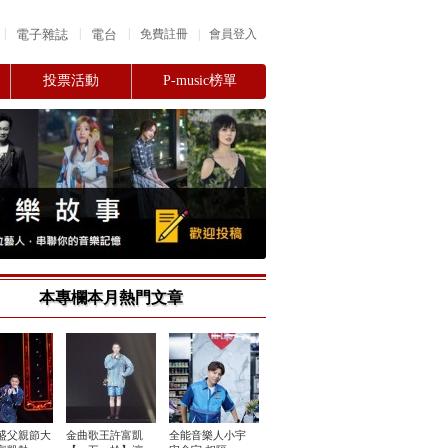
|
|
|
電子雜誌
電台
|
免費註冊
會員登入
投票活動
P-music榜單
本專欄本月熱門文章
盛父親節大
金曲歌王許富凱
全能音樂人小宇