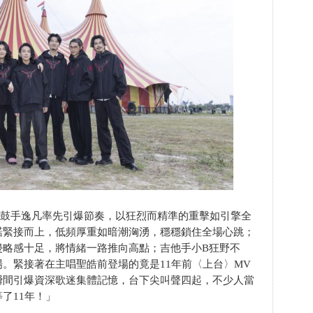
出，鼓手逸凡率先引爆節奏，以狂烈而精準的重擊如引擎全
諾緊接而上，低頻厚重如暗潮洶湧，穩穩鎖住全場心跳；
侵略感十足，將情緒一路推向高點；吉他手小B狂野不
。緊接著在主唱聖皓前登場的竟是11年前〈上台〉MV
瞬間引爆資深歌迷集體記憶，台下尖叫聲四起，不少人當
了11年！」