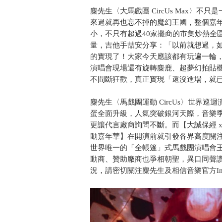
麋先生〈大馬戲團 CircUs Max〉
來過就再也忘不掉的魔幻王國，整個嘉年
小，不只有超過40家攤商的市集炒熱全
量，吉他手喆安分享：「以前就想過，
的實現了！大家今天應該都有玩遍一輪
演唱會現場還有旋轉麋鹿、超夢幻拍貼
不間斷狂歡，真正實現「還沒進場，就
麋先生〈馬戲團運動 CircUs〉世界
蛋全面升級，人氣突破銀河天際，音樂
更讓代言廠商詢問不斷。而【大誠保經 x 麋先
動嘉年華】在開演前就引發各界高度關
世界唯一的「全帳篷」式馬戲團演唱會
動商、贊助廠商也爭相朝聖，異口同聲
況，請密切關注麋先生及相信音樂官方In