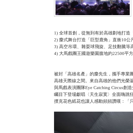
1) 全球首創，從無到有於高雄劃地打
2) 麋式舞台打造「巨型鹿角」直衝10公
3) 高空吊環、雜耍球飛旋、足技翻騰
4) 大馬戲團王國遊樂園腹地約22500
被封「高雄名產」的麋先生，攜手專業團
高雄天際線之間。來自高雄的他們光榮返
與馬戲表演團隊Eye Catching Ci
矚目下登場獻唱〈天生寂寞〉全面嗨跳
撲克花色紙花也讓人感動頻頻讚嘆：「