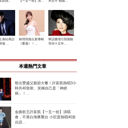
凱熱...
【一五一拾】演...
宋念宇 相隔...
上海站再訪
林琇琪推出新專輯
華語樂壇引頸期盼
場 ...
《重逢》！ ...
等待十五年...
本週熱門文章
祭出豐盛父親節大餐！許富凱熱唱3小
時共40首歌、笑稱自己是「神經
病」！...
金曲歌王許富凱【一五一拾】演唱
會，不畏白海豚襲台 小巨蛋熱唱40首
台語...