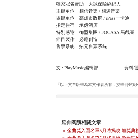
獨家冠名贊助｜大誠保險經紀人
主辦單位｜相信音樂 / 相遇音樂
協辦單位｜高雄市政府 / iPass一卡通
指定住宿｜承億酒店
特別感謝｜御盟集團 / FOCASA 馬戲團
節目製作｜必應創造
售票系統｜拓元售票系統
文 : PlayMusic編輯部 資料/
『以上文章版權為本文作者所有，授權刊登於Pla
延伸閱讀相關文章
金曲獎入圍名單5月將揭曉 頒獎典
金曲獎入圍名單5月將揭曉 歌迷狂