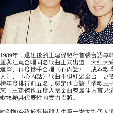
1989年，退伍後的王建傑發行首張台語專
並與江蕙合唱同名歌曲正式出道，大紅大
追擊、再度攜手合唱〈心內話〉，成為歌
人〉、〈心內話〉歌曲不但紅遍全台，更
榜年度排行前五名，奠定他台語「情歌王
來，王建傑也五度入圍金曲獎最佳方言男
歌壇極具代表性的實力唱將。
談到如今終於要舉辦人生第一場大型個人