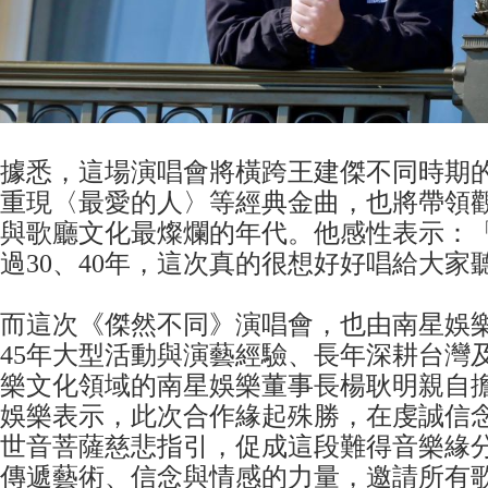
據悉，這場演唱會將橫跨王建傑不同時期
重現〈最愛的人〉等經典金曲，也將帶領
與歌廳文化最燦爛的年代。他感性表示：
過30、40年，這次真的很想好好唱給大家
而這次《傑然不同》演唱會，也由南星娛
45年大型活動與演藝經驗、長年深耕台灣
樂文化領域的南星娛樂董事長楊耿明親自
娛樂表示，此次合作緣起殊勝，在虔誠信
世音菩薩慈悲指引，促成這段難得音樂緣
傳遞藝術、信念與情感的力量，邀請所有