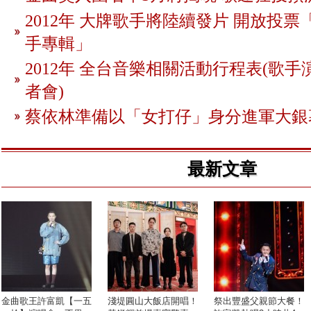
2012年 大牌歌手將陸續發片 開放投
手專輯」
2012年 全台音樂相關活動行程表(歌手
者會)
蔡依林準備以「女打仔」身分進軍大銀
最新文章
金曲歌王許富凱【一五
淺堤圓山大飯店開唱！
祭出豐盛父親節大餐！