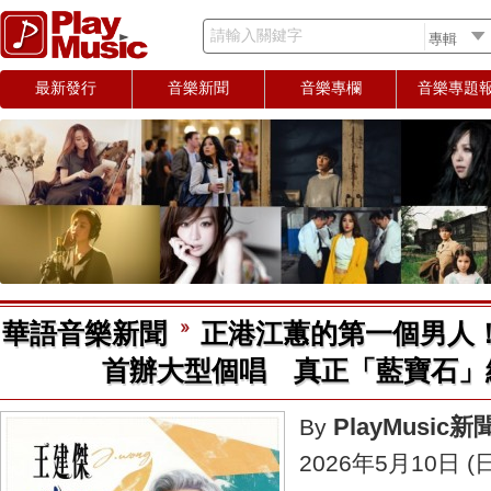
請輸入關鍵字
最新發行
音樂新聞
音樂專欄
音樂專題
華語音樂新聞
正港江蕙的第一個男人！
首辦大型個唱 真正「藍寶石」
PlayMusic
By
2026年5月10日 (日