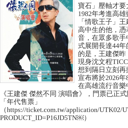
寶石」壓軸才要
1982年考進高
「情歌王子」王
高中生的他，憑
音，在眾多歌手
式展開長達44
的是，王建傑昨
現身沈文程TIC
想到隔日立刻再
宣布將於2026年
在高雄流行音樂
《王建傑 傑然不同 演唱會》，門票已正
「年代售票」
（https://ticket.com.tw/application/UTK02/
PRODUCT_ID=P16JD5TN￼）