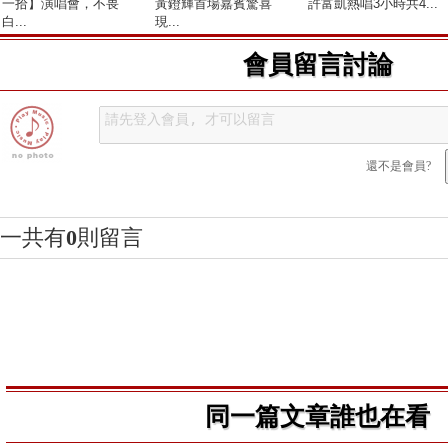
一拾】演唱會，不畏
黃鐙輝首場嘉賓驚喜
許富凱熱唱3小時共4...
白...
現...
會員留言討論
還不是會員?
一共有
0
則留言
同一篇文章誰也在看