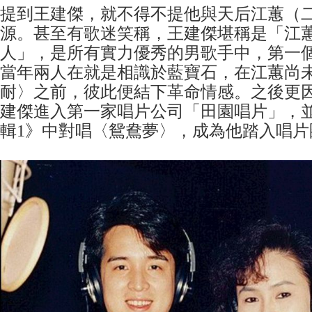
提到王建傑，就不得不提他與天后江蕙（
源。甚至有歌迷笑稱，王建傑堪稱是「江
人」，是所有實力優秀的男歌手中，第一
當年兩人在就是相識於藍寶石，在江蕙尚
耐〉之前，彼此便結下革命情感。之後更
建傑進入第一家唱片公司「田園唱片」，
輯1》中對唱〈鴛鴦夢〉，成為他踏入唱片