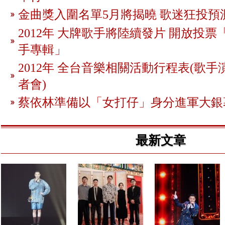
金曲獎入圍名單5月將揭曉 歌迷狂投預
2012年 大牌歌手將陸續發片 開放投
手專輯」
2012年 全台音樂相關活動行程表(歌手
者會)
蔡依林準備以「女打仔」身分進軍大銀
最新文章