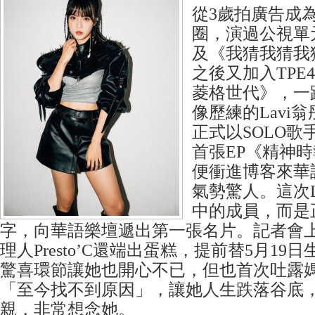
從3歲拍廣告成
圈，演過公視單
及《我猜我猜我
之後又加入TPE4
菱格世代》，一
像歷練的Lavi
正式以SOLO歌
首張EP《精神
便衝進博客來華語
氣勢驚人。這次L
中的成員，而是
字，向華語樂壇遞出第一張名片。記者會上
理人Presto’C還端出蛋糕，提前替5月19日
驚喜環節讓她也開心不已，但也首次吐露
「至今找不到原因」，讓她人生跌落谷底
親，非常想念她。