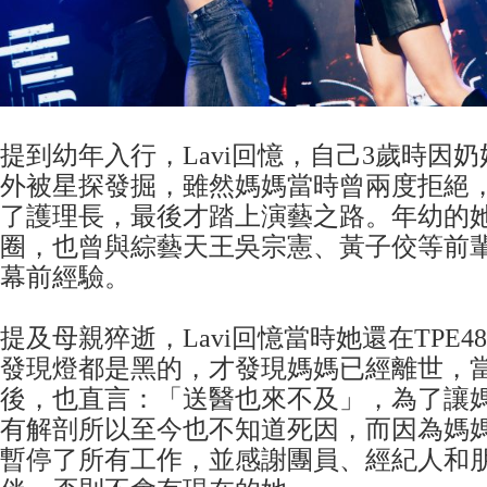
提到幼年入行，Lavi回憶，自己3歲時因
外被星探發掘，雖然媽媽當時曾兩度拒絕
了護理長，最後才踏上演藝之路。年幼的
圈，也曾與綜藝天王吳宗憲、黃子佼等前
幕前經驗。
提及母親猝逝，Lavi回憶當時她還在TPE
發現燈都是黑的，才發現媽媽已經離世，
後，也直言：「送醫也來不及」，為了讓
有解剖所以至今也不知道死因，而因為媽
暫停了所有工作，並感謝團員、經紀人和