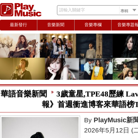
請輸入關鍵字
最新發行
音樂新聞
音樂專欄
音樂專題
華語音樂新聞
3歲童星,TPE48歷練 L
報》首週衝進博客來華語榜T
PlayMusic
By
2026年5月12日 (二