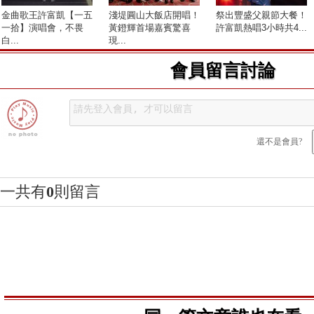
金曲歌王許富凱【一五
淺堤圓山大飯店開唱！
祭出豐盛父親節大餐！
一拾】演唱會，不畏
黃鐙輝首場嘉賓驚喜
許富凱熱唱3小時共4...
白...
現...
會員留言討論
還不是會員?
一共有
0
則留言