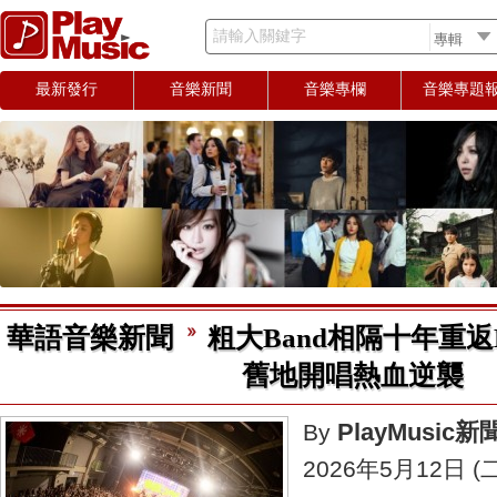
請輸入關鍵字
最新發行
音樂新聞
音樂專欄
音樂專題
華語音樂新聞
粗大Band相隔十年重返Lega
舊地開唱熱血逆襲
PlayMusic
By
2026年5月12日 (二