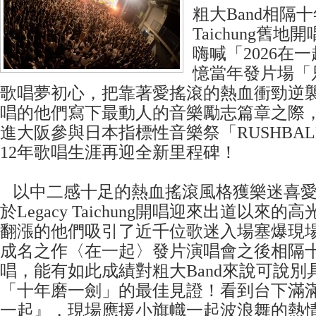
粗大Band相隔十年
Taichung舊地
嗨喊「2026在
憶當年發片場「
歌唱夢初心，把靠著愛搖滾的熱血衝勁逆
唱的他們寫下最動人的音樂勵志篇章之際
進大阪參與日本指標性音樂祭「RUSHBA
12年歌唱生涯再迎全新里程碑！
以中二感十足的熱血搖滾風格獲樂迷喜愛的
於Legacy Taichung開唱迎來出道以來
翻漲的他們吸引了近千位歌迷入場塞爆現
成名之作〈在一起〉發片演唱會之後相隔
唱，能有如此成績對粗大Band來說可說別
「十年磨一劍」的最佳見證！看到台下滿
一起』，現場應援小旗幟一起波浪舞的熱