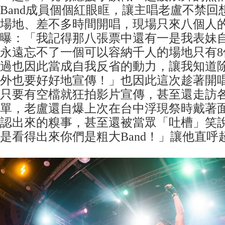
Band成員個個紅眼眶，讓主唱老盧不禁回
場地、差不多時間開唱，現場只來八個人
曝：「我記得那八張票中還有一是我表妹
永遠忘不了一個可以容納千人的場地只有8
過也因此當成自我反省的動力，讓我知道
外也要好好地宣傳！」也因此這次趁著開唱前
只要有空檔就狂拍影片宣傳，甚至還走訪
單，老盧還自爆上次在台中浮現祭時戴著
認出來的糗事，甚至還被當眾「吐槽」笑
是看得出來你們是粗大Band！」讓他直呼