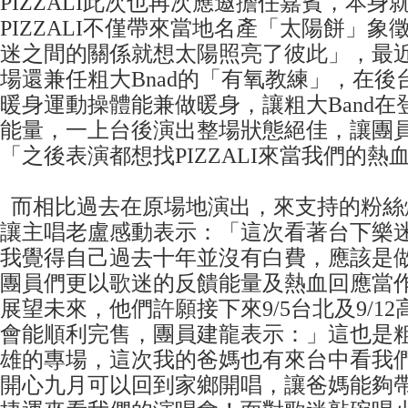
PIZZALI此次也再次應邀擔任嘉賓，本身
PIZZALI不僅帶來當地名產「太陽餅」象徵
迷之間的關係就想太陽照亮了彼此」，最
場還兼任粗大Bnad的「有氧教練」，在後
暖身運動操體能兼做暖身，讓粗大Band在
能量，一上台後演出整場狀態絕佳，讓團
「之後表演都想找PIZZALI來當我們的
而相比過去在原場地演出，來支持的粉絲爆
讓主唱老盧感動表示：「這次看著台下樂
我覺得自己過去十年並沒有白費，應該是
團員們更以歌迷的反饋能量及熱血回應當
展望未來，他們許願接下來9/5台北及9/1
會能順利完售，團員建龍表示：」這也是粗大
雄的專場，這次我的爸媽也有來台中看我
開心九月可以回到家鄉開唱，讓爸媽能夠