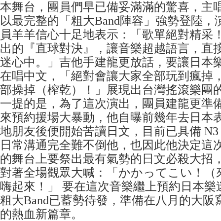
本舞台，團員們早已備妥滿滿的驚喜，主
以最完整的「粗大Band陣容」強勢登陸，
員羊羊信心十足地表示：「歌單絕對精采
出的『直球對決』，讓音樂超越語言，直
迷心中。」吉他手建龍更放話，要讓日本
在唱中文，「絕對會讓大家全部玩到瘋掉
部操掉（榨乾）！」展現出台灣搖滾樂團
一提的是，為了這次演出，團員建龍更準
來預約援場大暴動，他自曝前幾年去日本
地朋友後便開始苦讀日文，目前已具備 N3
日常溝通完全難不倒他，也因此他決定這次在 
的舞台上要祭出最有氣勢的日文必殺大招
對著全場觀眾大喊：「かかってこい！（
嗨起來！」 要在這次音樂繼上預約日本樂
粗大Band已蓄勢待發，準備在八月的大阪
的熱血新篇章。