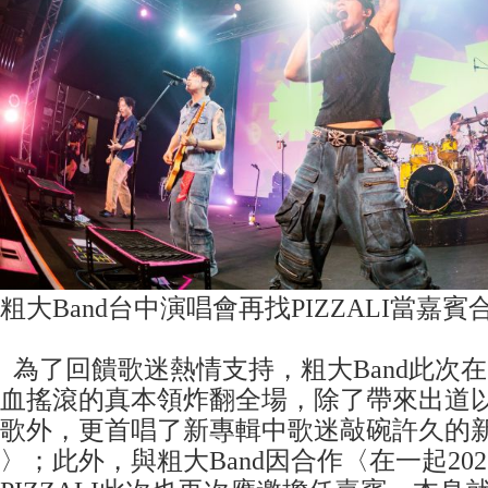
粗大Band台中演唱會再找PIZZALI當嘉
為了回饋歌迷熱情支持，粗大Band此次
血搖滾的真本領炸翻全場，除了帶來出道以
歌外，更首唱了新專輯中歌迷敲碗許久的
〉；此外，與粗大Band因合作〈在一起20