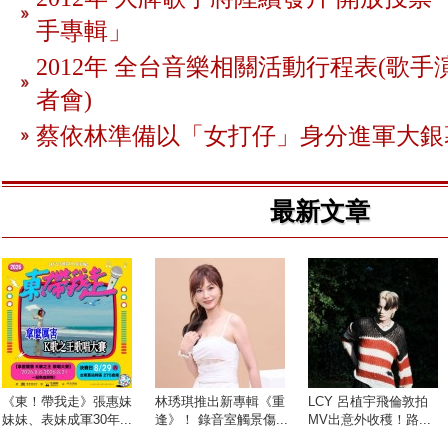
手專輯」
2012年 全台音樂相關活動行程表(歌手
者會)
蔡依林準備以「女打仔」身分進軍大銀
最新文章
《東！帶我走》張惠妹
林琇琪推出新專輯《重
LCY 呂植宇飛倫敦拍
妹妹、表妹成軍30年...
逢》！ 錄音室觸景傷...
MV出意外收穫！路...