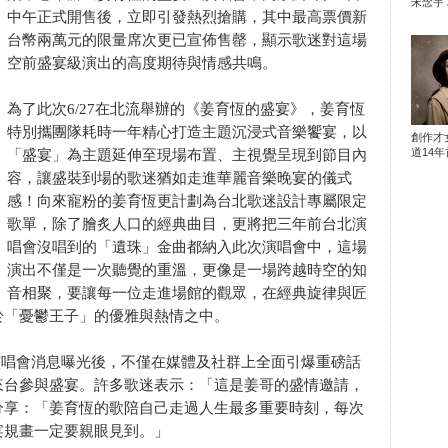
宋念宇 
中午正式開售後，立即引發熱烈搶購，其中最高票價新
台幣兩萬元的限量席次更已宣佈售罄，顯示歌迷對這場
空前盛宴級演出的高度期待與情感共鳴。
為了此次6/27在北流舉辦的《姜育恆的盛宴》，姜育恆
特別攜團隊耗時一年精心打造主題沉浸式音樂饗宴，以
創作才
道14年首
「盛宴」為主題延伸至現場布置、主視覺呈現到節目內
容，讓盛裝到場的歌迷猶如走進華麗音樂晚宴的儀式
感！向來寵粉的姜育恆更計劃為台北歌迷設計專屬限定
歌單，除了膾炙人口的經典曲目，更將把三年前台北演
唱會沒唱到的「遺珠」金曲都納入此次演唱會中，這場
演出不僅是一次聽覺的重溫，更像是一場跨越時空的知
音相聚，要讓每一位走進場館的觀眾，在經典旋律與匠
於「憂鬱王子」的優雅與熱情之中。
演唱會消息曝光後，不僅在媒體及社群上全面引爆重磅話
來台參與盛宴。許多歌迷表示：「這是姜哥的盛情邀請，
分享：「姜育恆的歌陪自己走過人生最多重要時刻，每次
宴規畫一定要親眼見到。」