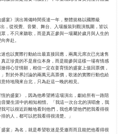
的盛宴》演出籌備時間長達一年，整體規格以國際級
演出，從視覺、音樂、舞台、入場服裝到觀演氛圍，皆以
觀眾，不只來聽歌，而是真正參與一場屬於歲月與人生的
雙向奔赴。
歌迷也以實際行動給出最直接回應，兩萬元席次已光速售
，真正珍貴的不是座位本身，而是能參與這樣一場有情感
票搶得心甘情願，相信一定在姜育恆的盛宴上值回票價，
。」對於外界討論的兩萬元高票價，歌迷的實際行動也給
願意特地飛來台北，只為赴這一晚的相見。
育恆的盛宴》，因為他希望將這場演出，獻給所有一路陪
的音樂生涯中的相知相惜。「我這一次台北的演唱會，我
望我可以很近距離地看到他們，我也希望他們把我看得很
一排的人，都可以把我看得很清楚。」
「盛宴」為名，就是希望歌迷是受邀而而且能把他看得很