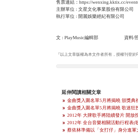
售票連結：https://wenxing.kktix.cc/event
主辦單位 : 文星文化事業股份有限公司
執行單位 : 開麗娛樂經紀有限公司
文 : PlayMusic編輯部 資料/
『以上文章版權為本文作者所有，授權刊登於Pla
延伸閱讀相關文章
金曲獎入圍名單5月將揭曉 頒獎典
金曲獎入圍名單5月將揭曉 歌迷狂
2012年 大牌歌手將陸續發片 開
2012年 全台音樂相關活動行程表(
蔡依林準備以「女打仔」身分進軍