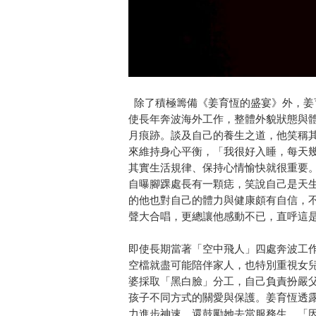
除了積極籌備《姜育恆的盛宴》外，姜
使長年奔波海外工作，整體外貌狀態與
月痕跡。談及自己的養生之道，他笑稱
來維持身心平衡，「我很好入睡，每天幾
其實生活規律、保持心情愉快就很重要
自曝腳踝處長有一顆痣，笑說自己是天
的他也對自己的體力與健康頗有自信，
聲大合唱，更總讓他感動不已，直呼這
即使長期當著「空中飛人」四處奔波工
空檔就盡可能陪伴家人，也特別重視女
婆採取「黑白臉」分工，自己負責扮嚴
孩子不同方式的關愛與保護。姜育恆透
力進步神速，還鼓勵她去當服務生，「