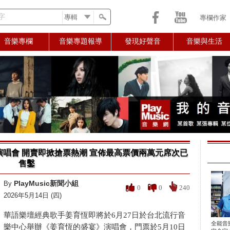
字
專欄作家
音樂專欄
音樂專題報導
發現好聲音
音樂與生活
唱會 開賣即掀搶票熱潮 宣佈最高票價兩萬元席次已
售鑿
PlayMusic新聞小組
By
0
0
240
2026年5月14日 (四)
華語樂壇經典歌手姜育恆即將於6月27日於台北流行音
全能音
樂中心舉辦《姜育恆的盛宴》演唱會，門票於5月10日