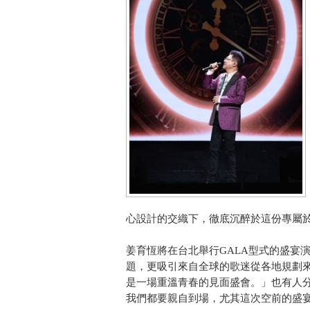
心設計的交織下，徹底沉醉於這份專屬
姜育恆將在台北舉行GALA型式的盛宴
題，更吸引來自全球的歌迷從各地規劃
是一場重溫青春的見面盛會。」也有人
我們都要親自到場，尤其這次空前的盛