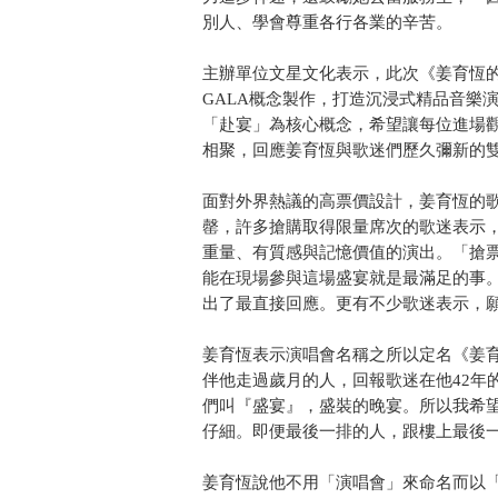
別人、學會尊重各行各業的辛苦。
主辦單位文星文化表示，此次《姜育恆
GALA概念製作，打造沉浸式精品音樂
「赴宴」為核心概念，希望讓每位進場
相聚，回應姜育恆與歌迷們歷久彌新的
面對外界熱議的高票價設計，姜育恆的
罄，許多搶購取得限量席次的歌迷表示
重量、有質感與記憶價值的演出。「搶
能在現場參與這場盛宴就是最滿足的事
出了最直接回應。更有不少歌迷表示，
姜育恆表示演唱會名稱之所以定名《姜
伴他走過歲月的人，回報歌迷在他42年
們叫『盛宴』，盛裝的晚宴。所以我希
仔細。即便最後一排的人，跟樓上最後
姜育恆說他不用「演唱會」來命名而以