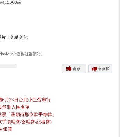
s/415368ee
照片 :文星文化
yMusic音樂社群網站』
喜歡
不喜歡
禮6月23日台北小巨蛋舉行
投預測入圍名單
放投票「最期待那位歌手專輯」
歌手演唱會/簽唱會/記者會)
大銀幕