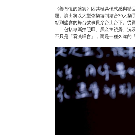
《姜育恆的盛宴》因其極具儀式感與精
題。演出將以大型弦樂編制結合30人樂
點到盛宴的舞台敘事貫穿台上台下。從
——包括專屬拍照區、黑金主視覺、沉
不只是「看演唱會」，而是一種久違的