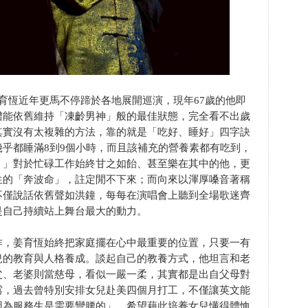
育恆近年更馬不停蹄於各地展開巡演，現年67歲的他即
體能依舊維持「凍齡男神」般的最佳狀態，完全看不出歲
其實沒有太複雜的方法，靠的就是「吃好、睡好」四字訣
乎都睡滿8到9個小時，而且該補充的營養素都有吃到，
。」對於忙碌工作始終甘之如飴、甚至樂在其中的他，更
生的「奔波命」，註定閒不下來；而向來以渾厚嗓音著稱
不僅說話依舊聲如洪鐘，每每在演唱會上聽到全場歌迷齊
是自己持續站上舞台最大的動力。
作，姜育恆始終把家庭擺在心中最重要的位置，只要一有
兒的教育與人格養成。談起自己的教養方式，他坦言和老
父、老婆則當慈母，看似一嚴一柔，其實都是出自父母對
露，過去曾特別安排女兒赴美四個月打工，不僅讓英文能
因為服務生是需要彎腰的」，希望藉此培養女兒懂得體恤