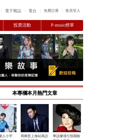
|
|
|
電子雜誌
電台
|
免費註冊
會員登入
投票活動
P-music榜單
本專欄本月熱門文章
樂人小宇
周興哲上海站再訪
華語樂壇引頸期盼