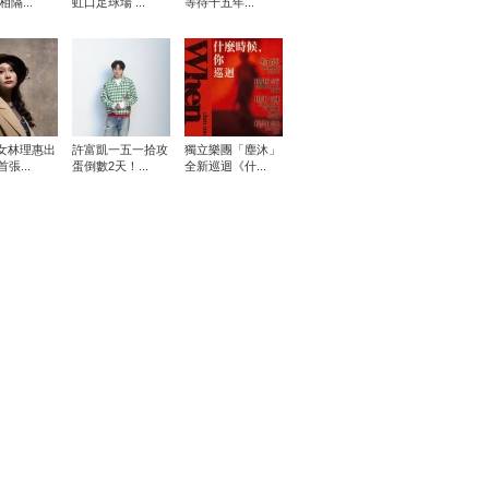
相隔...
虹口足球場 ...
等待十五年...
女林理惠出
許富凱一五一拾攻
獨立樂團「塵沐」
張...
蛋倒數2天！...
全新巡迴《什...