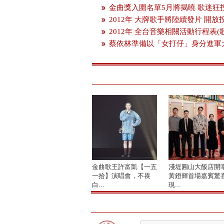
金曲獎入圍名單5月將揭曉 歌迷狂
2012年 大牌歌手將陸續發片 開
2012年 全台音樂相關活動行程表(
蔡依林準備以「女打仔」身分進軍
金曲歌王許富凱【一五
淺堤圓山大飯店開
一拾】演唱會，不畏
黃鐙輝首場嘉賓驚
白...
現...