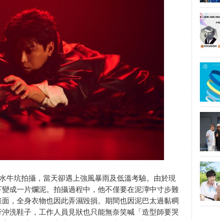
的水牛坑拍攝，當天卻遇上強風暴雨及低溫考驗。由於現
下變成一片爛泥。拍攝過程中，他不僅要在泥濘中寸步難
畫面，全身衣物也因此弄濕毀損。期間也因泥巴太過黏稠
行沖洗鞋子，工作人員見狀也只能無奈笑喊「造型師要哭