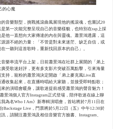
己的心魔
的音樂類型，挑戰搖滾曲風展現他的搖滾魂，也嘗試20
是第一次能完整呈現自己的音樂樣貌，也特別在rap上採
也是他一直想向大家傳達的內在與靈魂。蕭景鴻透露，這
眾源源不絕的力量：「不管是對未來迷茫、缺乏自信，或
能在一聽到這首歌時，重新找回原本的自己」。
大音樂串流平台上架，日前蕭景鴻在社群上展開的「弟上
歌廣受歌迷好評，更有多支影片突破百萬點擊，引來海量
支持，寵粉的蕭景鴻決定開啟「弟上麥克風Live直
通通收集起來，在直播時唱給大家聽，並接受即時點歌；
到來的演唱會暖身，讓歌迷提前感受蕭景鴻的聲音魅力！
蕭景鴻個人官方Instagram正式登場，陪伴歌迷在線上聊
為名Who I Am》新專輯演唱會，首站將於7月11日在
Backstage Live，門票將於5月22日（五）中午12:30於
，請關注蕭景鴻及相信音樂官方臉書、Instagram、