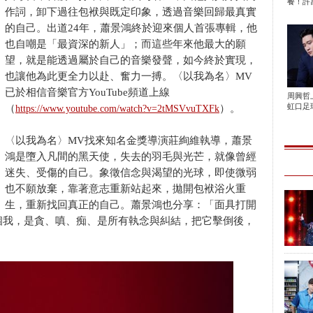
餐！許富
作詞，卸下過往包袱與既定印象，透過音樂回歸最真實
的自己。出道24年，蕭景鴻終於迎來個人首張專輯，他
也自嘲是「最資深的新人」；而這些年來他最大的願
望，就是能透過屬於自己的音樂發聲，如今終於實現，
也讓他為此更全力以赴、奮力一搏。〈以我為名〉MV
已於相信音樂官方YouTube頻道上線
周興哲
虹口足球
（
）。
https://www.youtube.com/watch?v=2tMSVvuTXFk
〈以我為名〉MV找來知名金獎導演莊絢維執導，蕭景
鴻是墮入凡間的黑天使，失去的羽毛與光芒，就像曾經
迷失、受傷的自己。象徵信念與渴望的光球，即使微弱
也不願放棄，靠著意志重新站起來，拋開包袱浴火重
生，重新找回真正的自己。蕭景鴻也分享：「面具打開
個我，是貪、嗔、痴、是所有執念與糾結，把它擊倒後，