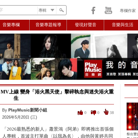
字
專欄作家
音樂專欄
音樂專題報導
發現好聲音
音樂與生活
MV上線 變身「浴火黑天使」擊碎執念與迷失浴火重
生
PlayMusic新聞小組
By
0
0
38
2026年5月20日 (三)
「2026最熟悉的新人」蕭景鴻（阿弟）即將推出首張個
祭出豐
人專輯，首波主打單曲〈以我為名〉，由他與黃婷共同