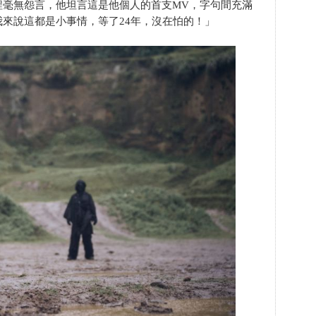
程毫無怨言，他坦言這是他個人的首支MV，字句間充滿
來說這都是小事情，等了24年，沒在怕的！」