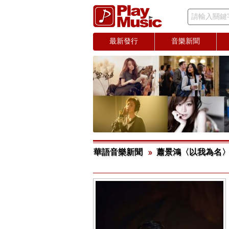
請輸入關鍵
最新發行
音樂新聞
華語音樂新聞
蕭景鴻〈以我為名〉