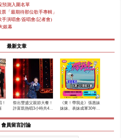
投預測入圍名單
放投票「最期待那位歌手專輯」
歌手演唱會/簽唱會/記者會)
大銀幕
最新文章
唱！
祭出豐盛父親節大餐！
《東！帶我走》張惠妹
喜
許富凱熱唱3小時共4...
妹妹、表妹成軍30年...
會員留言討論