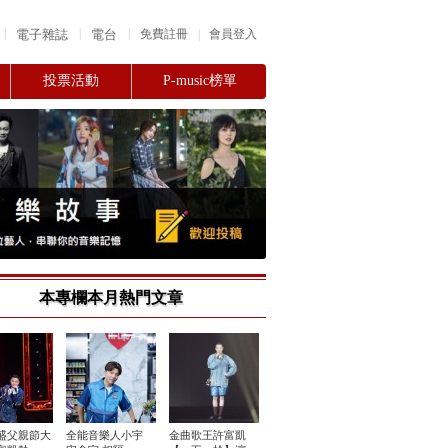
|
|
|
電子雜誌
電台
|
免費註冊
會員登入
投票活動
P-music榜單
本專欄本月熱門文章
盛父親節大
全能音樂人小宇
金曲歌王許富凱