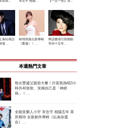
凱熱...
宋念宇 相隔...
【一五一拾】演...
上海站再訪
林琇琪推出新專輯
華語樂壇引頸期盼
場 ...
《重逢》！ ...
等待十五年...
本週熱門文章
祭出豐盛父親節大餐！許富凱熱唱3小
時共40首歌、笑稱自己是「神經
病」！...
全能音樂人小宇 宋念宇 相隔五年 眾
所期待 全新創作專輯《以為你還
在》...