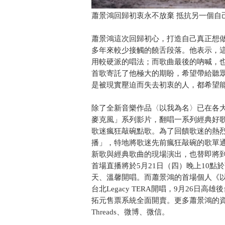
蕭景鴻回歸初衷永不放棄 抵抗另一個自
蕭景鴻這次回歸初心，打造自己真正想做
多年來較少接觸的饒舌段落。他表示，這
用較硬派的唱法；而歌曲最後的吶喊，
首歌寄託了他極大的期盼，希望帶給聽
是被現實壓迫而失去初衷的人，都希望
除了全新音樂作品〈以我為名〉已在各
麥克風」系列影片，翻唱一系列經典好
歌迷瘋狂敲碗點歌。為了回饋歌迷的熱烈
播」，特地將歌迷先前瘋狂敲碗的歌單
新歌與經典歌曲的現場演出，也替即將
首場直播將於5月21日（四）晚上10點於
天、溫馨開唱。而蕭景鴻的首場個人《以我
台北Legacy TERA開唱，9月26日高雄後台
拓元售票系統全面開賣。更多蕭景鴻的資訊
Threads、微博、微信。