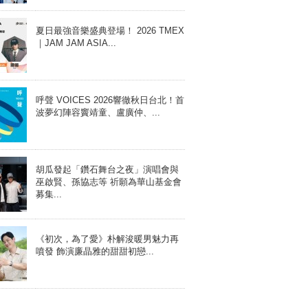
夏日最強音樂盛典登場！ 2026 TMEX
｜JAM JAM ASIA...
呼聲 VOICES 2026響徹秋日台北！首
波夢幻陣容竇靖童、盧廣仲、...
胡瓜發起「鑽石舞台之夜」演唱會與
巫啟賢、孫協志等 祈願為華山基金會
募集...
《初次，為了愛》朴解浚暖男魅力再
噴發 飾演廉晶雅的甜甜初戀...