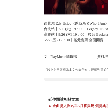
蕭景鴻 Edy Hsiao《以我為名Who I Am》Ne
台北站丨7/11(六) 19：00丨Legacy TER
高雄站丨9/26 (六) 19：00丨後台 Backstag
​5/22 (五) 12：30丨拓元售票 全面開賣 
文 : PlayMusic編輯部 資料/照
『以上文章版權為本文作者所有，授權刊登於Pla
延伸閱讀相關文章
金曲獎入圍名單5月將揭曉 頒獎典