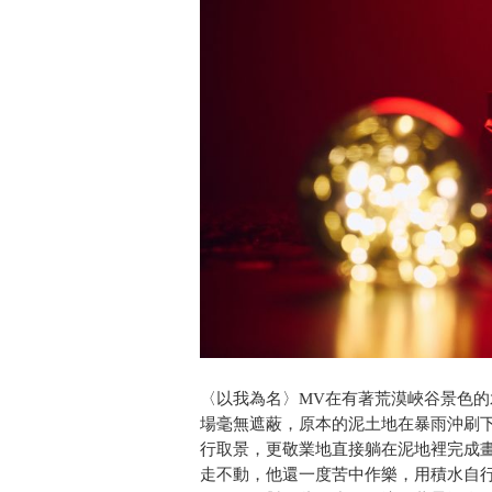
〈以我為名〉MV在有著荒漠峽谷景色
場毫無遮蔽，原本的泥土地在暴雨沖刷
行取景，更敬業地直接躺在泥地裡完成
走不動，他還一度苦中作樂，用積水自