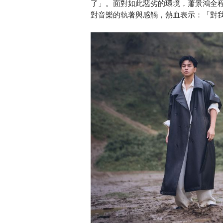
了」。面對如此惡劣的環境，蕭景鴻全
對音樂的執著與感觸，熱血表示：「對我