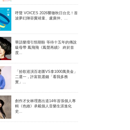
呼聲 VOICES 2026響徹秋日台北！首
波夢幻陣容竇靖童、盧廣仲、...
華語樂壇引頸期盼 等待十五年的傳說
級母帶 鳳飛飛《鳳聲再續》 終於首
度...
「拾歌巡演百老匯VS拿1000萬美金」
二選一，許富凱選錢「看我多務
實」...
創作才女林理惠出道14年首張個人專
輯《色緻》承載個人音樂生涯進化
史...