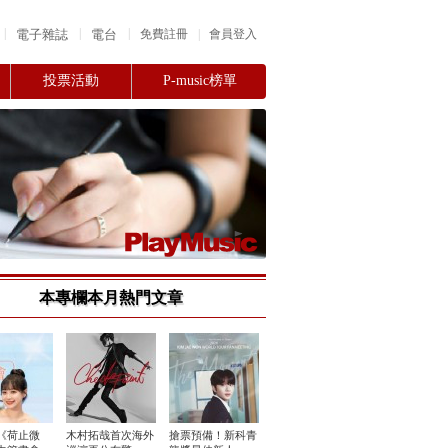
|
|
|
電子雜誌
電台
|
免費註冊
會員登入
投票活動
P-music榜單
本專欄本月熱門文章
《荷止微
木村拓哉首次海外
搶票預備！新科青