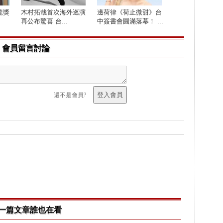
龍獎
木村拓哉首次海外巡演
邊荷律《荷止微甜》台
再公布驚喜 台...
中簽書會圓滿落幕！ ...
會員留言討論
還不是會員?
一篇文章誰也在看