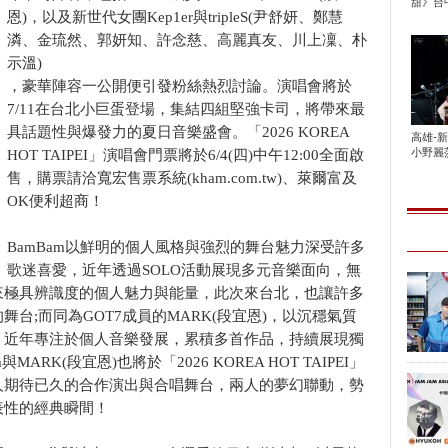
甜》台中
恩)，以及新世代女團Kep1er與tripleS(尹舒妍、鄭慧
潾、金琉然、郭妍知、許念慈、高麗真友、川上凜、朴
示溫)
，豪華陣容一公開便引發粉絲熱烈討論。演唱會將於
7/11在台北小巨蛋登場，集結四組堅強卡司，將帶來最
具話題性與爆發力的夏日音樂盛會。「2026 KOREA
高雄-
小野麗莎
HOT TAIPEI」演唱會門票將於6/4(四)中午12:00全面啟
售，購票請洽寬宏售票系統(kham.com.tw)、萊爾富及
OK便利超商！
BamBam以鮮明的個人風格與強烈的舞台魅力深受許多
歌迷喜愛，近年透過SOLO活動展現多元音樂面向，無
來極具辨識度的個人魅力與能量，此次來台北，也讓許多
台;而同為GOT7成員的MARK(段宜恩)，以沉穩氣質
，近年專注於個人音樂發展，累積多首作品，持續展現獨
RK(段宜恩)也將於「2026 KOREA HOT TAIPEI」
人期待已久的合作演出與合唱舞台，兩人的夢幻聯動，勢
表性的經典瞬間！