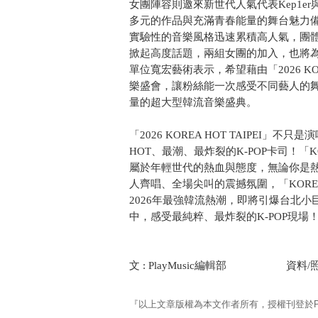
女團陣容則邀來新世代人氣代表Kep1er與t
多元的作品與充滿青春能量的舞台魅力備受
實驗性的音樂風格迅速累積高人氣，團
掀起高度話題，兩組女團的加入，也將
單位寬宏藝術表示，希望藉由「2026 KO
樂盛會，讓粉絲能一次感受不同藝人的
量的超大型韓流音樂盛典。
「2026 KOREA HOT TAIPEI
HOT、最潮、最炸裂的K-POP卡司！「
屬於年輕世代的熱血與態度，無論你是熱
人齊唱、全場尖叫的震撼氛圍，「KORE
2026年最強韓流熱潮，即將引爆台北小巨
中，感受最純粹、最炸裂的K-POP現場
文 : PlayMusic編輯部 資料/
『以上文章版權為本文作者所有，授權刊登於Pla