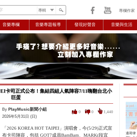
字
專欄作家
音樂專欄
音樂專題報導
發現好聲音
音樂與生活
AIPEI卡司正式公布！集結四組人氣陣容7/11嗨翻台北小
巨蛋
PlayMusic新聞小組
By
0
0
1,440
2026年5月31日 (日)
「2026 KOREA HOT TAIPEI」演唱會，今(5/29)正式宣
邊荷律
布卡司陣容，包括 GOT7成員BamBam、MARK(段宜