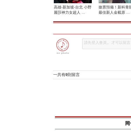
高雄-新加坡-台北 小野
搶票預備！新科青
麗莎神力女超人 ...
最佳新人金載原 ...
一共有
0
則留言
同