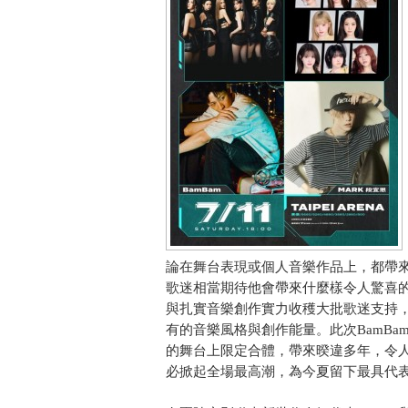
論在舞台表現或個人音樂作品上，都帶
歌迷相當期待他會帶來什麼樣令人驚喜的舞
與扎實音樂創作實力收穫大批歌迷支持
有的音樂風格與創作能量。此次BamBam與MA
的舞台上限定合體，帶來暌違多年，令
必掀起全場最高潮，為今夏留下最具代