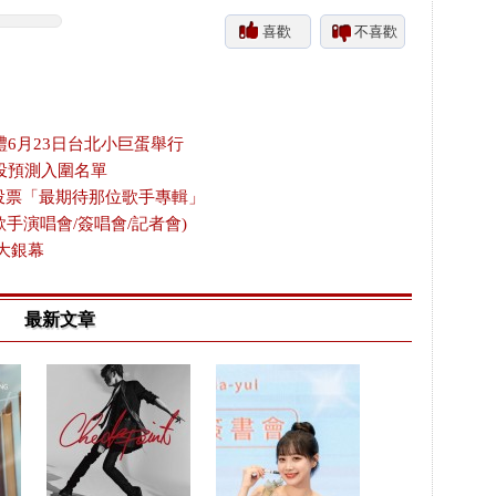
喜歡
不喜歡
禮6月23日台北小巨蛋舉行
投預測入圍名單
放投票「最期待那位歌手專輯」
歌手演唱會/簽唱會/記者會)
大銀幕
最新文章