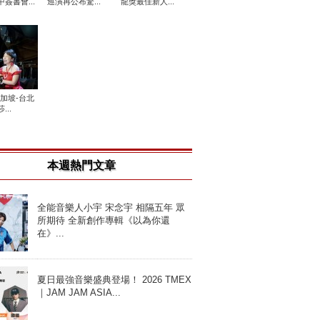
簽書會...
巡演再公布驚...
龍獎最佳新人...
新加坡-台北
...
本週熱門文章
全能音樂人小宇 宋念宇 相隔五年 眾
所期待 全新創作專輯《以為你還
在》...
夏日最強音樂盛典登場！ 2026 TMEX
｜JAM JAM ASIA...