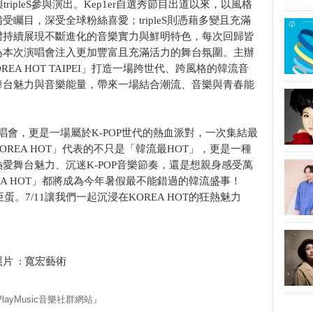
ripleS參與演出。Kep1er自選秀節目出道以來，以風格
矚目，深受全球粉絲喜愛；tripleS則憑藉多變且充滿
體持續展現不斷進化的音樂實力與鮮明特色，每次回歸皆
為本次演唱會注入更加豐富且充滿活力的舞台氛圍。主辦
REA HOT TAIPEI」打造一場跨世代、跨風格的韓流音
舞台魅力與音樂能量，帶來一場結合潮流、音樂與青春能
」不只是演唱會，更是一場屬於K-POP世代的熱血派對，一次集結最
KOREA HOT」代表的不只是「韓流最HOT」，更是一種
愛舞台魅力、沉迷K-POP音樂節奏，還是想親身感受萬
A HOT」都將成為今年暑假最不能錯過的韓流盛事！
蛋。7/11讓我們一起沉浸在KOREA HOT的狂熱魅力
！
照片 : 寬宏藝術
yMusic音樂社群網站』