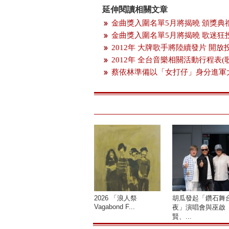
延伸閱讀相關文章
金曲獎入圍名單5月將揭曉 頒獎典
金曲獎入圍名單5月將揭曉 歌迷狂
2012年 大牌歌手將陸續發片 開
2012年 全台音樂相關活動行程表(
蔡依林準備以「女打仔」身分進軍
2026 「浪人祭
胡瓜發起「鑽石舞
Vagabond F...
夜」演唱會與巫啟
賢、...