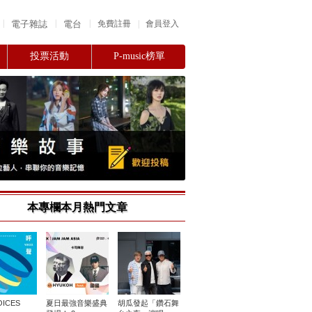
|
|
|
電子雜誌
電台
|
免費註冊
會員登入
投票活動
P-music榜單
本專欄本月熱門文章
ICES
夏日最強音樂盛典
胡瓜發起「鑽石舞