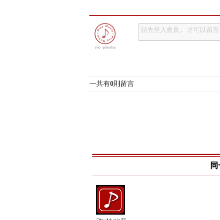
一共有
0
則留言
同