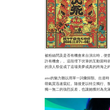
被粉絲問及是否有機會來台演出時，便
許有機會」。這段埋下伏筆的互動當時
的浪人祭促成了這場美夢成真的跨海之
ano的魅力難以用單一詞彙歸類。出道
萌氣質迅速竄紅。隨後更以特立獨行、
獨一無二的強烈反差，也讓她獲封為充