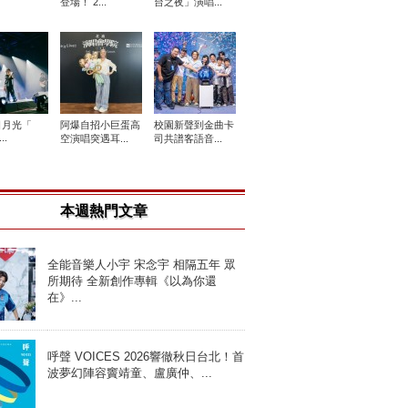
登場！ 2...
台之夜」演唱...
日月光「
阿爆自招小巨蛋高
校園新聲到金曲卡
..
空演唱突遇耳...
司共譜客語音...
本週熱門文章
全能音樂人小宇 宋念宇 相隔五年 眾
所期待 全新創作專輯《以為你還
在》...
呼聲 VOICES 2026響徹秋日台北！首
波夢幻陣容竇靖童、盧廣仲、...