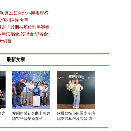
禮6月23日台北小巨蛋舉行
投預測入圍名單
放投票「最期待那位歌手專輯」
歌手演唱會/簽唱會/記者會)
大銀幕
最新文章
台之
校園新聲到金曲卡司共
阿爆自招小巨蛋高空演
譜客語音樂新篇章 ...
唱突遇耳機沒聲音 臨...