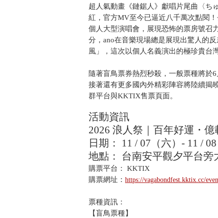
超人氣動畫《鏈鋸人》獻唱片尾曲〈ち
紅，官方MV至今已逼近八千萬次點閱
個人大型演唱會，展現恐怖的票房號召
分，ano在音樂現場總是展現出驚人的反
風」，這次以個人名義演出的極珍貴台
隨著盲鳥票券熱烈秒殺，一般票種將於6月
接著還有更多國內外精彩陣容將陸續揭曉
群平台與KKTIX售票頁面。
活動資訊
2026 浪人祭｜百年好運・
日期： 11 / 07（六）- 11 / 
地點： 台南安平觀夕平台旁
購票平台： KKTIX
購票網址：
https://vagabondfest.kktix.cc/eve
票種資訊：
【盲鳥票種】