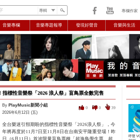
字
專欄作家
音樂專欄
音樂專題報導
發現好聲音
音樂與生活
指標性音樂祭「2026 浪人祭」盲鳥票全數完售
PlayMusic新聞小組
By
0
0
39
2026年6月12日 (五)
全台樂迷引頸期盼的指標性音樂祭「2026浪人祭」，今
年將再度於11月7日至11月8日在台南安平隆重登場！昨
呼聲 VO
日（6月11日）首波限量盲鳥票種「超海鳥學生票、超