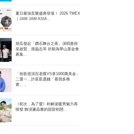
夏日最強音樂盛典登場！ 2026 TMEX
｜JAM JAM ASIA...
胡瓜發起「鑽石舞台之夜」演唱會與
巫啟賢、孫協志等 祈願為華山基金會
募集...
「拾歌巡演百老匯VS拿1000萬美金」
二選一，許富凱選錢「看我多務
實」...
《初次，為了愛》朴解浚暖男魅力再
噴發 飾演廉晶雅的甜甜初戀...