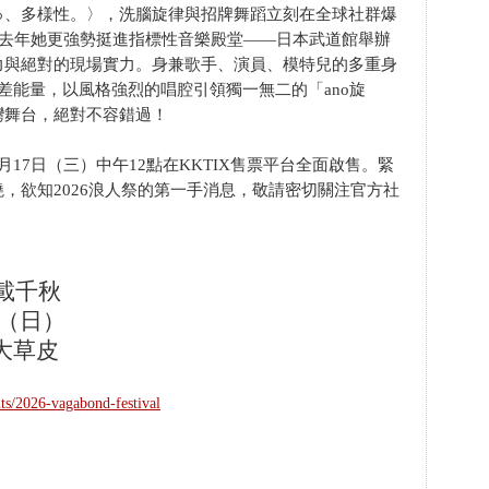
ゅ、多様性。〉，洗腦旋律與招牌舞蹈立刻在全球社群爆
！去年她更強勢挺進指標性音樂殿堂——日本武道館舉辦
力與絕對的現場實力。身兼歌手、演員、模特兒的多重身
差能量，以風格強烈的唱腔引領獨一無二的「ano旋
灣舞台，絕對不容錯過！
17日（三）中午12點在KKTIX售票平台全面啟售。緊
，欲知2026浪人祭的第一手消息，敬請密切關注官方社
億載千秋
08（日）
大草皮
nts/2026-vagabond-festival