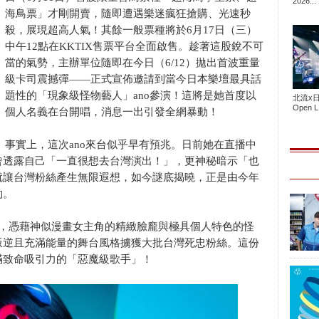
2026...
海鳥票」才剛開賣，隨即遭遇樂迷瘋狂搶購、光速秒
殺，展現超高人氣！其餘一般票種將於6月17日（三）
中午12點在KKTIX售票平台全面啟售。趁著這股銳不可
當的氣勢，主辦單位隨即在今日（6/12）拋出首波重量
級卡司震撼彈——正式宣佈邀請到當今日本樂壇最具話
題性的「現象級怪物藝人」ano參演！這將是她首度以
北流x
Open L.
個人名義在台開唱，消息一出引發全網暴動！
事實上，這次ano來台似乎早有預兆。日前她在直播中
曾透露自己「一直很想去台灣演出！」，更神秘暗示「也
就讓台灣粉絲產生無限遐想，如今謎底揭曉，正是由今年
約。
時，憑藉神似漫畫女主角的精緻臉龐與極具個人特色的怪
叛逆且充滿能量的舞台風格擄獲大批台灣死忠粉絲。這份
滿致命吸引力的「惡魔級歌手」！