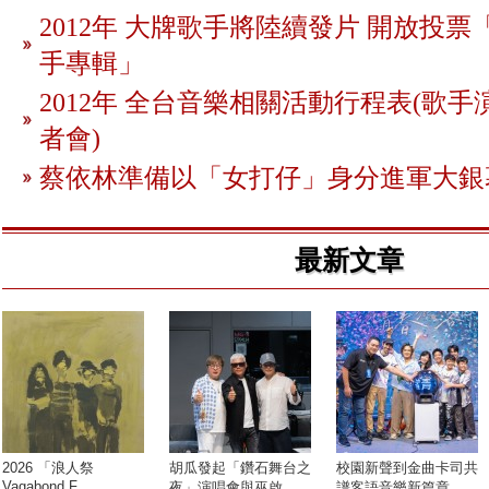
2012年 大牌歌手將陸續發片 開放投
手專輯」
2012年 全台音樂相關活動行程表(歌手
者會)
蔡依林準備以「女打仔」身分進軍大銀
最新文章
2026 「浪人祭
胡瓜發起「鑽石舞台之
校園新聲到金曲卡司共
Vagabond F...
夜」演唱會與巫啟
譜客語音樂新篇章 ...