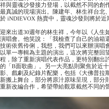
祥與靈魂沙發接力登場，以截然不同的創
最真誠的現場演出。陳建年、林生祥台北
於 iNDIEVOX 熱賣中，靈魂沙發則將於
迎來出道30週年的林生祥，今年以《人生如
演唱會。他笑說：「我檢查了自己的油箱
技術依舊伶俐，我想，我們可以來辦演唱
以單一專輯為主題的演出，這次將完整回
程，除了重新演唱代表作品，更特別翻出
的「B面歌曲」。另一大亮點則聚焦於近
影、戲劇及紀錄片配樂，包括《大佛普拉
新搬上舞台，部分將原汁原味呈現，部分
重新改編合作，希望帶給觀眾截然不同的