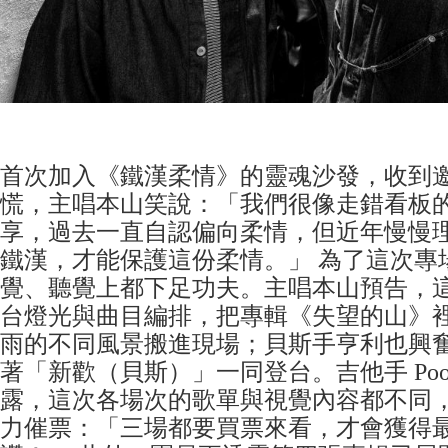
首次加入《鐵漢柔情》的靈魂沙發，收到
慌，主唱本山笑說：「我們很像走錯看板
享，過去一直自認偏向柔情，但近年慢慢
鐵漢，才能保護這份柔情。」 為了這次專
覺、聽覺上都下足功夫。主唱本山預告，
台燈光與曲目編排，把專輯《失望的山》
雨的不同風景搬進現場；貝斯手亨利也興
著「新歡（貝斯）」一同登台。吉他手 Poop
露，這次各場次的歌單與視覺內容都不同
力催票：「三場都要買票來看，才會獲得