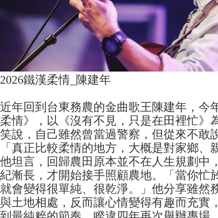
2026鐵漢柔情_陳建年
近年回到台東務農的金曲歌王陳建年，今
柔情》，以《沒有不見，只是在田裡忙》
笑說，自己雖然曾當過警察，但從來不敢
「真正比較柔情的地方，大概是對家鄉、
他坦言，回歸農田原本並不在人生規劃中
紀漸長，才開始接手照顧農地。「當你忙
就會變得很單純、很乾淨。」他分享雖然
與土地相處，反而讓心情變得有趣而充實
到最純粹的節奏。睽違四年再次舉辦專場