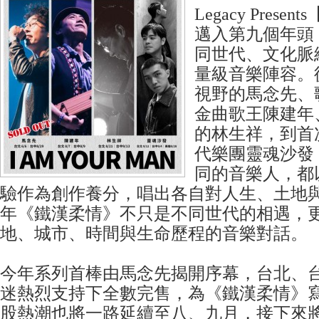
Legacy Prese
邁入第九個年頭
同世代、文化脈
量級音樂陣容。
視野的馬念先、
金曲歌王陳建年
的林生祥，到首
代樂團靈魂沙發
同的音樂人，都
驗作為創作養分，唱出各自對人生、土地
年《鐵漢柔情》不只是不同世代的相遇，
地、城市、時間與生命歷程的音樂對話。
今年系列首棒由馬念先揭開序幕，台北、
迷熱烈支持下全數完售，為《鐵漢柔情》
股熱潮也將一路延續至八、九月，接下來