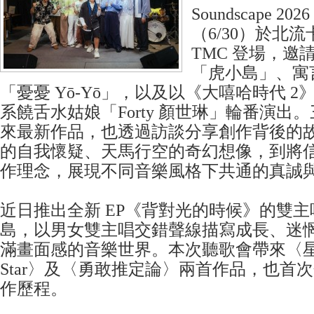
Soundscape 
（6/30）於北流卡夫
TMC 登場，邀
「虎小島」、寓
「憂憂 Yō-Yō」，以及以《大嘻哈時代 
系饒舌水姑娘「Forty 顏世琳」輪番演出
來最新作品，也透過訪談分享創作背後的
的自我懷疑、天馬行空的奇幻想像，到將
作理念，展現不同音樂風格下共通的真誠
近日推出全新 EP《背對光的時候》的雙
島，以男女雙主唱交錯聲線描寫成長、迷
滿畫面感的音樂世界。本次聽歌會帶來〈星星列車
Star〉及〈勇敢推定論〉兩首作品，也首次分
作歷程。