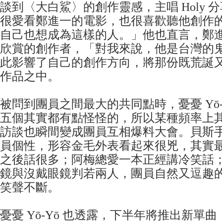
談到〈大白鯊〉的創作靈感，主唱 Holy 
很愛看鄭進一的電影，也很喜歡聽他創作
自己也想成為這樣的人。」他也直言，鄭
欣賞的創作者，「對我來說，他是台灣的
此影響了自己的創作方向，將那份既荒誕
作品之中。
被問到團員之間最大的共同點時，憂憂 Yō-
五個其實都有點怪怪的，所以某種頻率上
訪談也瞬間變成團員互相爆料大會。貝斯
員個性，形容金毛外表看起來很兇，其實最貼
之後話很多；阿梅總愛一本正經講冷笑話
鏡與沒戴眼鏡判若兩人，團員自然又逗趣
笑聲不斷。
憂憂 Yō-Yō 也透露，下半年將推出新單曲，並