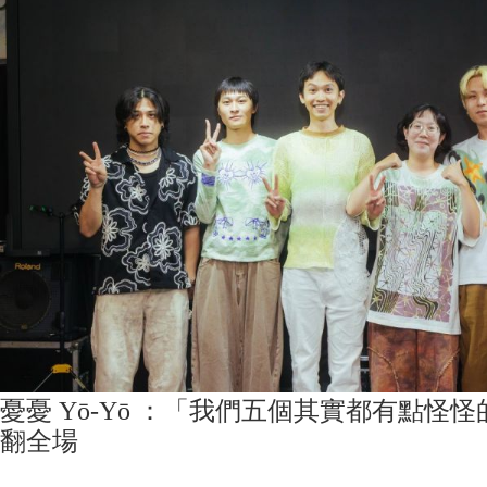
憂憂 Yō-Yō ：「我們五個其實都有點怪
翻全場