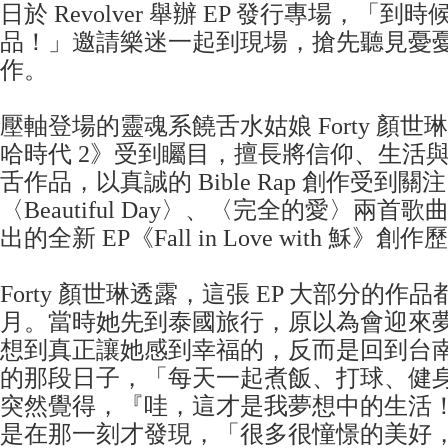
日於 Revolver 舉辦 EP 發行專場，「
品！」邀請樂迷一起到現場，搶先聽見憂憂 Y
作。
壓軸登場的靈魂系饒舌水姑娘 Forty 顏
哈時代 2》受到矚目，擅長將信仰、生活
舌作品，以真誠的 Bible Rap 創作受到
〈Beautiful Day〉、〈完全的愛〉兩
出的全新 EP《Fall in Love with 穌》創
Forty 顏世琳透露，這張 EP 大部分的作品
月。當時她先到泰國旅行，原以為會迎來
想到真正讓她感到幸福的，反而是回到台
的那段日子，「每天一起煮飯、打球、健
突然覺得，『哇，這才是我夢想中的生活
是在那一刻才發現，「很多很憧憬的美好