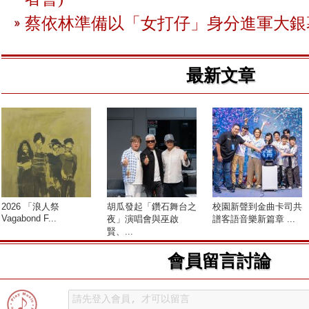
蔡依林準備以「女打仔」身分進軍大銀
最新文章
2026 「浪人祭
胡瓜發起「鑽石舞台之
校園新聲到金曲卡司共
Vagabond F...
夜」演唱會與巫啟
譜客語音樂新篇章 ...
賢、...
會員留言討論