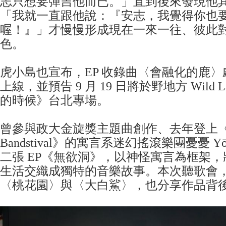
志只想要彈吉他而已。」直到後來發現他
「我就一直跟他說：『安志，我覺得你也
喔！』」才慢慢形成現在一來一往、彼此
色。
虎小島也宣布，EP 收錄曲〈會融化的鹿〉劇
上線，並預告 9 月 19 日將於野地方 Wild 
的時候》台北專場。
曾參與政大金旋獎主題曲創作、去年登上
Bandstival》的寓言系迷幻搖滾樂團憂憂 
二張 EP《無欲洞》，以神怪寓言為框架
生活交織成獨特的音樂故事。本次聽歌會，憂憂
〈桃花園〉與〈大白鯊〉，也分享作品背