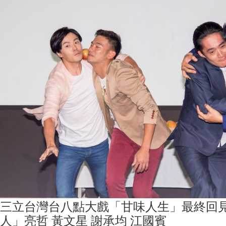
三立台灣台八點大戲「甘味人生」最終回
人」亮哲 黃文星 謝承均 江國賓