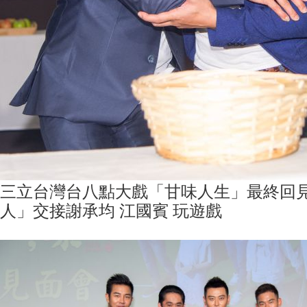
三立台灣台八點大戲「甘味人生」最終回
人」交接謝承均 江國賓 玩遊戲