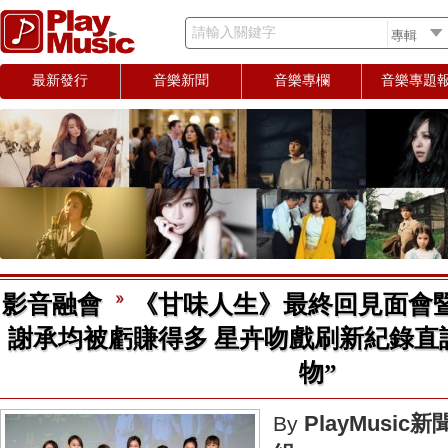
請輸入關鍵字
最新發行
音樂新聞
音樂專欄
音樂專題
影音融會
《甘味人生》最終回見面會
謝承均被虧賺得多 星卉吻戲刷新紀錄直
物”
PlayMusic新
By