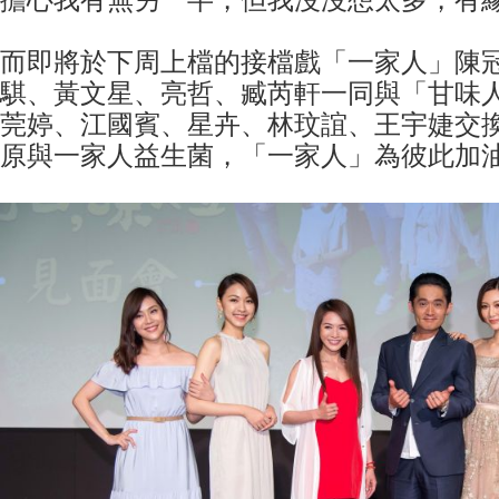
擔心我有無另一半，但我沒沒想太多，有
而即將於下周上檔的接檔戲「一家人」陳
騏、黃文星、亮哲、臧芮軒一同與「甘味
莞婷、江國賓、星卉、林玟誼、王宇婕交
原與一家人益生菌，「一家人」為彼此加