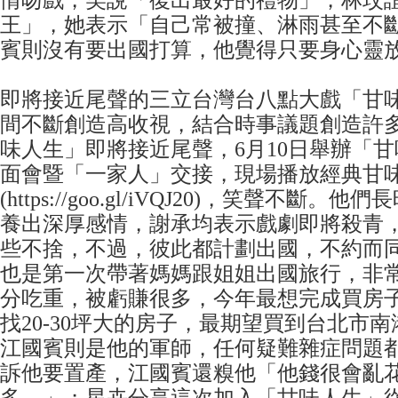
情吻戲，笑說「復出最好的禮物」，林玟
王」，她表示「自己常被撞、淋雨甚至不
賓則沒有要出國打算，他覺得只要身心靈
即將接近尾聲的三立台灣台八點大戲「甘
間不斷創造高收視，結合時事議題創造許
味人生」即將接近尾聲，6月10日舉辦「
面會暨「一家人」交接，現場播放經典甘
(https://goo.gl/iVQJ20)，笑聲不斷
養出深厚感情，謝承均表示戲劇即將殺青
些不捨，不過，彼此都計劃出國，不約而
也是第一次帶著媽媽跟姐姐出國旅行，非
分吃重，被虧賺很多，今年最想完成買房
找20-30坪大的房子，最期望買到台北市
江國賓則是他的軍師，任何疑難雜症問題
訴他要置產，江國賓還糗他「他錢很會亂