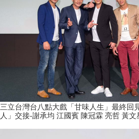
三立台灣台八點大戲「甘味人生」最終回
人」交接-謝承均 江國賓 陳冠霖 亮哲 黃文