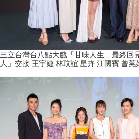
三立台灣台八點大戲「甘味人生」最終回
人」交接 王宇婕 林玟誼 星卉 江國賓 曾莞