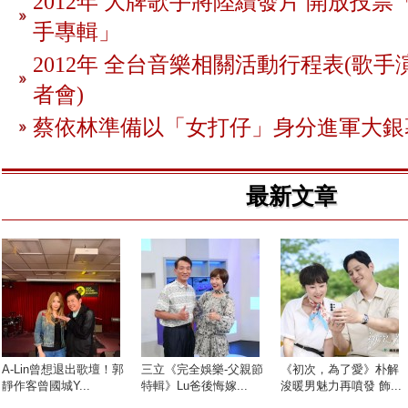
2012年 大牌歌手將陸續發片 開放投
手專輯」
2012年 全台音樂相關活動行程表(歌手
者會)
蔡依林準備以「女打仔」身分進軍大銀
最新文章
A-Lin曾想退出歌壇！郭
三立《完全娛樂-父親節
《初次，為了愛》朴解
靜作客曾國城Y...
特輯》Lu爸後悔嫁...
浚暖男魅力再噴發 飾...