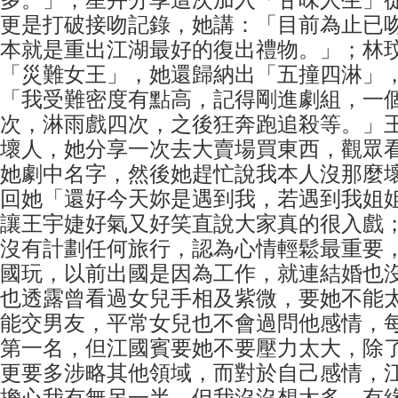
多。」；星卉分享這次加入「甘味人生」
更是打破接吻記錄，她講：「目前為止已
本就是重出江湖最好的復出禮物。」；林
「災難女王」，她還歸納出「五撞四淋」
「我受難密度有點高，記得剛進劇組，一
次，淋雨戲四次，之後狂奔跑追殺等。」
壞人，她分享一次去大賣場買東西，觀眾
她劇中名字，然後她趕忙說我本人沒那麼
回她「還好今天妳是遇到我，若遇到我姐
讓王宇婕好氣又好笑直說大家真的很入戲
沒有計劃任何旅行，認為心情輕鬆最重要
國玩，以前出國是因為工作，就連結婚也
也透露曾看過女兒手相及紫微，要她不能太
能交男友，平常女兒也不會過問他感情，
第一名，但江國賓要她不要壓力太大，除
更要多涉略其他領域，而對於自己感情，