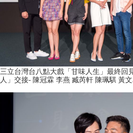
三立台灣台八點大戲「甘味人生」最終回
人」交接- 陳冠霖 李燕 臧芮軒 陳珮騏 黃文