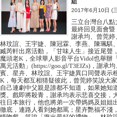
組
2017年6月10日 (三
三立台灣台八點
最終回見面會暨
謝承均、曾莞婷
林玟誼、王宇婕、陳冠霖、李燕、陳珮騏
臧芮軒出席活動，「甘味人生」接近尾聲
魔頭老K，全球華人影音平台Vidol也舉辦
萬元活動」(https://goo.gl/T3EIZs)
賓、星卉、林玟誼、王宇婕異口同聲表示
K，每天都互相猜疑彼此，曾莞婷笑說大
自己連劇中父親是誰都不知道，如果她知
獎。戲即將殺青，謝承均表示悲喜交接，
往日本旅行，他也將弟一次帶媽媽及姐姐
徹底，連路人看到她都罵；星卉艷福不淺