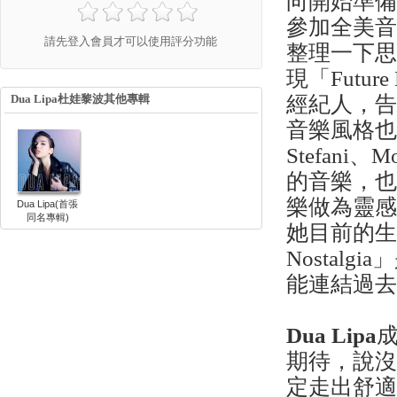
向開始準備。「
參加全美
請先登入會員才可以使用評分功能
整理一下
現「Futu
Dua Lipa杜娃黎波其他專輯
經紀人，告訴
音樂風格也會
Stefani
的音樂，也
樂做為靈
Dua Lipa(首張
同名專輯)
她目前的生
Nosta
能連結過
Dua Lipa
期待，說
定走出舒