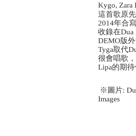
Kygo, Zara 
這首歌原先是音樂
2014年合寫
收錄在Dua
DEMO版外流
Tyga取代D
很會唱歌，不過
Lipa的期
※圖片: Dua 
Images