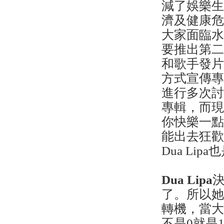
減了娛樂
濟及健康
大家面臨
要推出第
和歌手發
方式宣傳專
進行多次
專輯，而
你快樂一
能出去狂
Dua Li
Dua Lipa
了。所以
轉機，當
不是0就是1