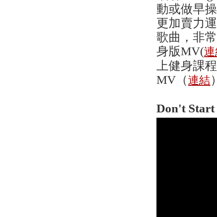
動或做早
更加賣力
歌曲，非
身版MV(
連
上健身課
MV（
連結
Don't Star