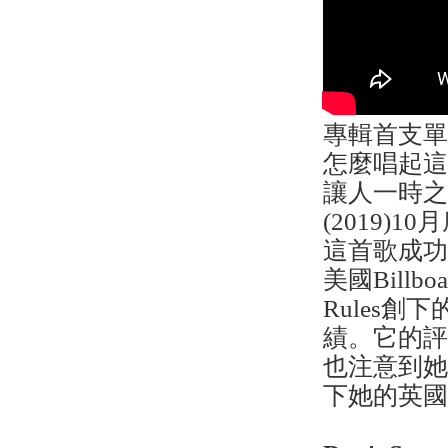
專輯首支單
怎麼唱起這
讓人一時之
(2019)
這首歌成功
美國Billbo
Rules創下
績。它的評
也注意到
下她的英