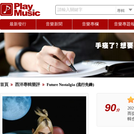
請輸入關鍵字
最新發行
音樂新聞
音樂專欄
音樂專題
首頁
西洋專輯樂評
Future Nostalgia (流行先鋒)
90
20
分
而
輯