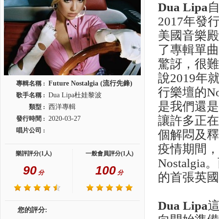
Dua Lipa
2017年
美國音樂殿
了專輯單
驚訝，很難
說2019年
專輯名稱 :
Future Nostalgia (流行先鋒)
行樂壇的N
歌手名稱 :
Dua Lipa杜娃黎波
是我們還是很
類型 :
西洋專輯
讓許多正在
發行時間 :
2020-03-27
唱片公司 :
個解悶及釋放
疫情期間，
樂評評分(1人)
一般會員評分(1人)
Nostal
90
100
分
分
的首張英
Dua Lipa
您的評分: