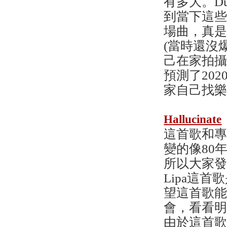
有多大。D
到當下這
場曲，真是
(當時還沒爆
己在家拍攝
預測了20
家自己找
Hallucinate
這首歌和專
變的像80
所以大家發
Lipa這首
望這首歌
會，看看明年
由於這首歌