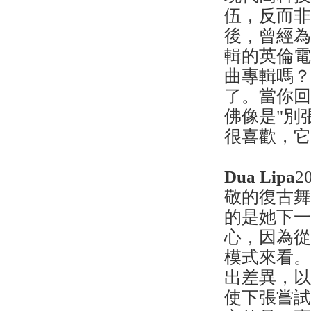
伍，反而
後，曾經
輯的英倫
曲專輯嗎
了。當你回
佛像是"別
很喜歡，它讓
Dua Lipa
2
敬的復古
的是她下
心，因為從
模式來看
出差異，
使下張嘗