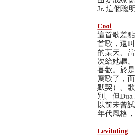
Jr. 這
Cool
這首歌差點
首歌，還叫
的某天。當
次給她聽。
喜歡。於是
寫歌了，
默契）。
別。但Du
以前未曾試
年代風格，
Levitating