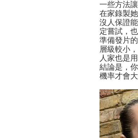
一些方法
在家錄製
沒人保證能
定嘗試，
準備發片的
層級較小
人家也是
結論是，
機率才會