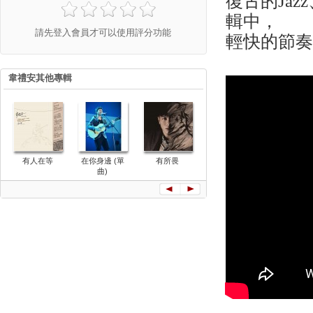
復古的Jaz
輯中，
請先登入會員才可以使用評分功能
輕快的節
韋禮安其他專輯
有人在等
在你身邊 (單
有所畏
硬戳
陽光地中
曲)
(單曲)