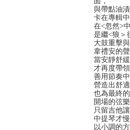
面，
與帶點油漬
卡在專輯
在<忽然>
是繼<狼＞
大鼓重擊
韋禮安的
當安靜舒緩的<
才再度帶
善用節奏
營造出舒
也為最終的
開場的弦
只留吉他
中提琴才
以小調的