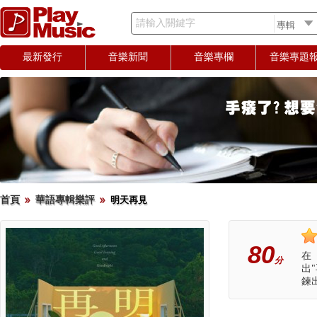
請輸入關鍵字
最新發行
音樂新聞
音樂專欄
音樂專題
首頁
華語專輯樂評
明天再見
80
在
分
出
鍊