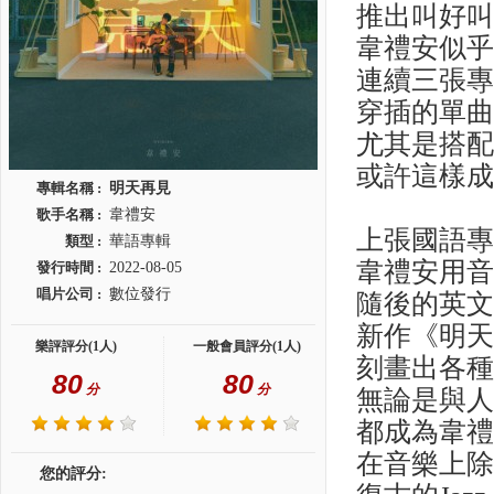
推出叫好叫座的
韋禮安似
連續三張
穿插的單
尤其是搭配
或許這樣
專輯名稱 :
明天再見
歌手名稱 :
韋禮安
上張國語專輯《
類型 :
華語專輯
韋禮安用
發行時間 :
2022-08-05
唱片公司 :
數位發行
隨後的英
新作《明
樂評評分(1人)
一般會員評分(1人)
刻畫出各
80
80
分
分
無論是與
都成為韋
在音樂上
您的評分: