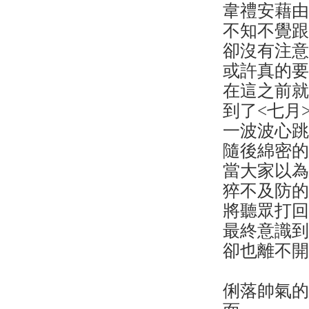
韋禮安藉
不知不覺
卻沒有注
或許真的
在這之前
到了<七月
一波波心
隨後綿密的A
當大家以
猝不及防
將聽眾打
最終意識
卻也離不
俐落帥氣的