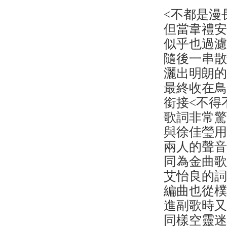
<不都是漫
但當韋禮安
似乎也過
隨後一串
灑出明朗
最終收在
銜接<不得
歌詞非常
與徐佳瑩
兩人的聲
同為金曲歌
艾怡良的
編曲也從
進副歌時
同樣空靈迷