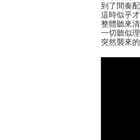
到了間奏
這時似乎
整體聽來
一切聽似
突然襲來