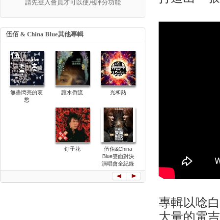
請先登入會員才可以使用評分功能
伍佰 & China Blue其他專輯
無盡閃亮的哀
讓水倒流
光和熱
愁
釘子花
伍佰&China
Blue雙面對決
演唱會全紀錄
專輯以唸
大量的電