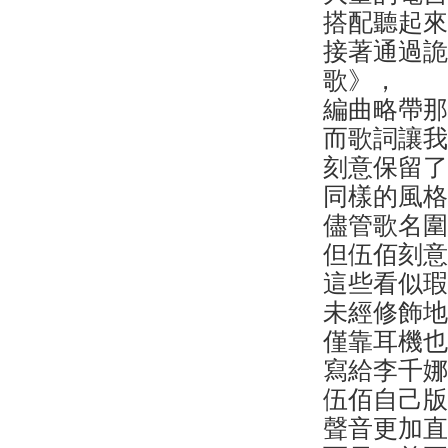
搭配聽起
接著通過
歌》，
編曲略帶
而歌詞讓
刻意保留
同樣的風
儘管歌名
但伍佰刻
這些看似
未經修飾
僅靠耳機
寫給李千
伍佰自己
聲音更加