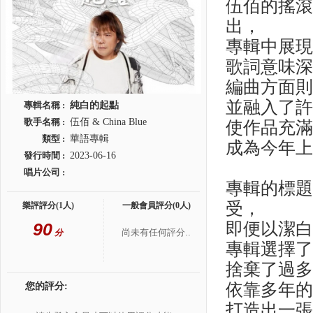
伍佰的搖
出，
專輯中展
歌詞意味
編曲方面
並融入了
專輯名稱 :
純白的起點
歌手名稱 :
伍佰 & China Blue
使作品充
類型 :
華語專輯
成為今年
發行時間 :
2023-06-16
唱片公司 :
專輯的標
受，
樂評評分(1人)
一般會員評分(0人)
90
即便以潔
尚未有任何評分..
分
專輯選擇
捨棄了過
依靠多年
您的評分:
打造出一