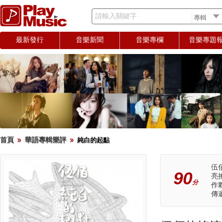
請輸入關鍵字
最新發行
音樂新聞
音樂專欄
音樂專題
首頁
華語專輯樂評
純白的起點
伍
90
亮
分
作
傳