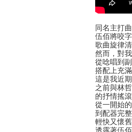
同名主打
伍佰將咬
歌曲旋律
然而，對
從唸唱到
搭配上充
這是我近
之前與林
的抒情搖
從一開始
到配器完
輕快又懷
透露著伍