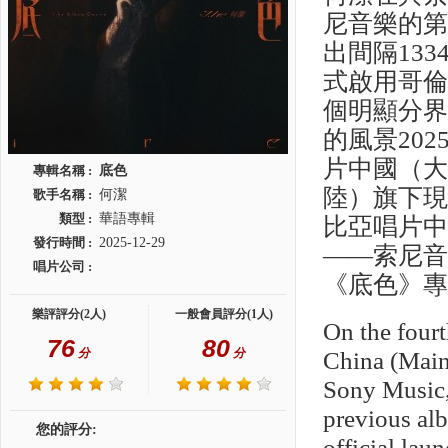
尼音樂的
出間隔13
式啟用哥倫
個明顯分
的風景20
片中國（
專輯名稱 :
底色
陸）旗下
歌手名稱 :
何潔
類型 :
華語專輯
比亞唱片
發行時間 :
2025-12-29
——索尼
唱片公司 :
《底色》
樂評評分(2人)
一般會員評分(1人)
On the four
76
80
分
分
China (Main
Sony Music,
previous alb
您的評分:
official la