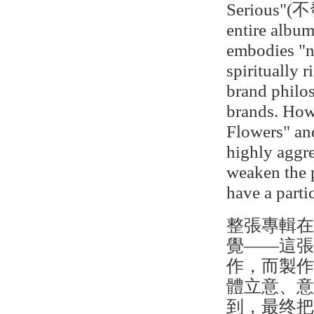
Serious"(不發
entire album
embodies "n
spiritually r
brand philo
brands. Howe
Flowers" an
highly aggre
weaken the p
have a parti
整張專輯
覺——這張
作，而製
體立意、
到，最终