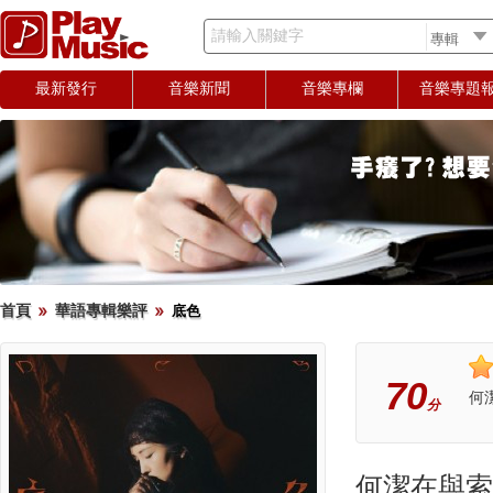
請輸入關鍵字
最新發行
音樂新聞
音樂專欄
音樂專題
首頁
華語專輯樂評
底色
70
何
分
何潔在與