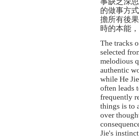
事缺乏深
的做事方
擔所有後
時的本能
The tracks 
selected fro
melodious qu
authentic w
while He Jie
often leads 
frequently r
things is to 
over thought
consequence
Jie's instin