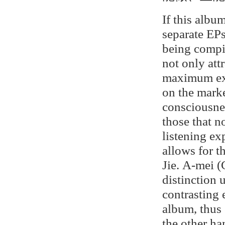
If this albu
separate EPs
being compil
not only att
maximum exp
on the marke
consciousne
those that n
listening ex
allows for t
Jie. A-mei 
distinction 
contrasting
album, thus 
the other ha