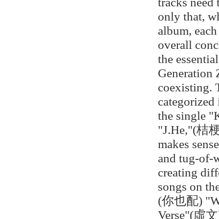
tracks need
only that, w
album, each 
overall conc
the essentia
Generation Z
coexisting. 
categorized 
the single "
"J.He,"(桔梗) 
makes sense.
and tug-of-w
creating dif
songs on the
(你也配) "Wh
Verse"(虛文) 