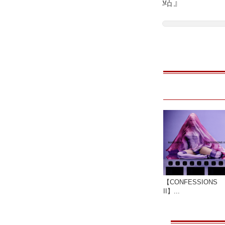
站』
【CONFESSIONS
II】...