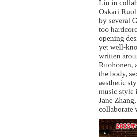
Liu in colla
Oskari Ruoho
by several 
too hardcor
opening des
yet well-kn
written aro
Ruohonen, 
the body, se
aesthetic st
music style 
Jane Zhang,
collaborate 