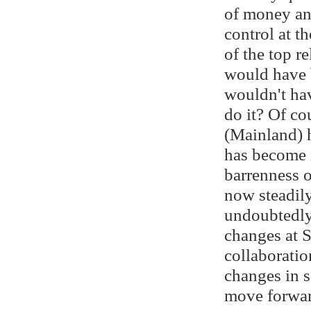
of money and
control at t
of the top r
would have 
wouldn't ha
do it? Of co
(Mainland) h
has become 
barrenness o
now steadil
undoubtedly 
changes at S
collaboratio
changes in 
move forwar