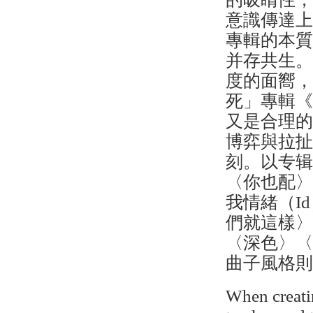
意識傳達上
專輯的本
并存共生
度的面嚮，就
死」專輯
又是合理
博弈與拉
刻。以专辑曲
〈你也配
我情緒（I
們就這樣〉
〈深色〉〈Butt
曲子風格則偏
When creati