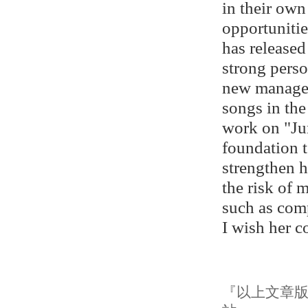
in their own 
opportuniti
has released
strong perso
new managem
songs in th
work on "Ju
foundation 
strengthen h
the risk of 
such as com
I wish her 
『以上文章版權