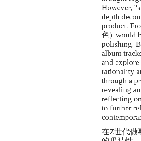
However, "se
depth decons
product. Fr
色) would be
polishing. B
album tracks
and explore 
rationality 
through a pr
revealing an
reflecting o
to further r
contemporar
在Z世代做
的吸睛性