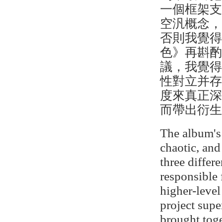
一個框架
空汎概念
否則我覺
色》再斟
議，我覺
性對立并
度來真正
而帶出衍
The album's
chaotic, and
three differ
responsible 
higher-level
project supe
brought toge