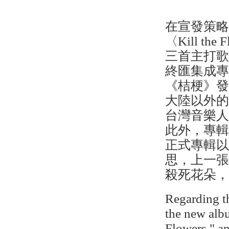
在宣發策
〈Kill t
三首主打
終匯集成
《桔梗》
大陸以外的
台灣音樂人與
此外，專輯中
正式專輯以〈
思，上一張
殺死花朵
Regarding th
the new al
Flowers," 