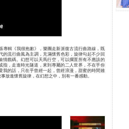
三張專輯《我很抱歉》，樂團走新派復古流行曲路線，既
年代的流行曲風為主調，充滿懷舊色彩，旋律勾起不少回
偷情戲碼。幻想可以天馬行空，可以擱置所有不應該的
戒指，走進時光隧道，來到專屬的二人世界，不在乎你
愛我的話，只在乎曾經一起，曾經浪漫，甜蜜的時間雖
故事放進懷舊旋律，在幻想之中，別有一番感動。