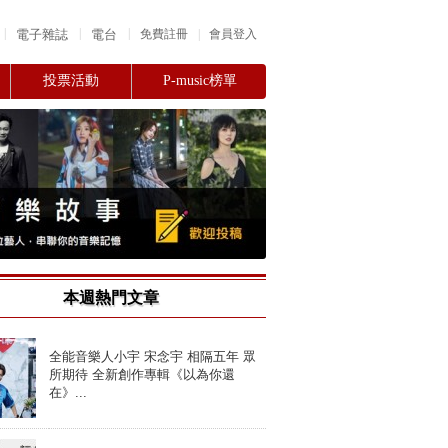
|
|
|
電子雜誌
電台
|
免費註冊
會員登入
投票活動
P-music榜單
本週熱門文章
全能音樂人小宇 宋念宇 相隔五年 眾
所期待 全新創作專輯《以為你還
在》...