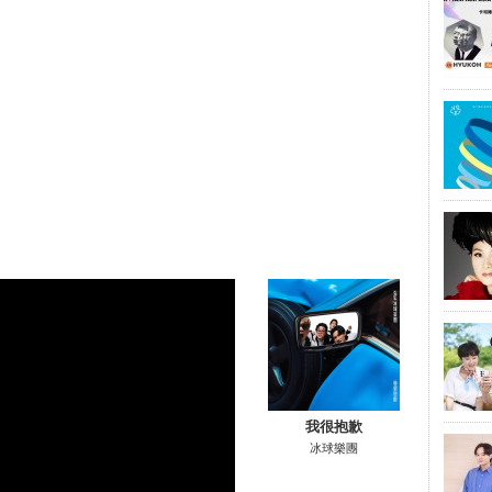
我很抱歉
冰球樂團