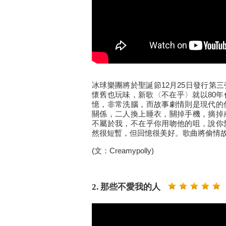
冰球樂團將於聖誕節12月25日發行第
懷舊也玩味，新歌〈不在乎〉就以80
憶，非常洗腦，而故事劇情則是現代的
關係，二人換上睡衣，關掉手機，摘掉
不屬於我，不在乎你用吻他的咀，說你
然很短暫，但回憶很美好。歌曲將偷情
(文：Creamypolly)
2. 那些不愛我的人