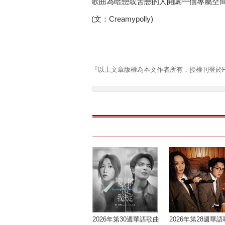
歌曲為暗戀或苦戀的人開闢一個專屬空
(文：Creamypolly)
『以上文章版權為本文作者所有，授權刊登於Pla
2026年第30週華語歌曲
2026年第28週華