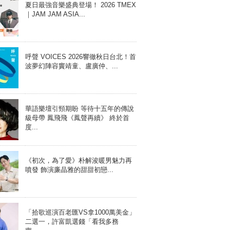
夏日最強音樂盛典登場！ 2026 TMEX
｜JAM JAM ASIA...
呼聲 VOICES 2026響徹秋日台北！首
波夢幻陣容竇靖童、盧廣仲、...
華語樂壇引頸期盼 等待十五年的傳說
級母帶 鳳飛飛《鳳聲再續》 終於首
度...
《初次，為了愛》朴解浚暖男魅力再
噴發 飾演廉晶雅的甜甜初戀...
「拾歌巡演百老匯VS拿1000萬美金」
二選一，許富凱選錢「看我多務