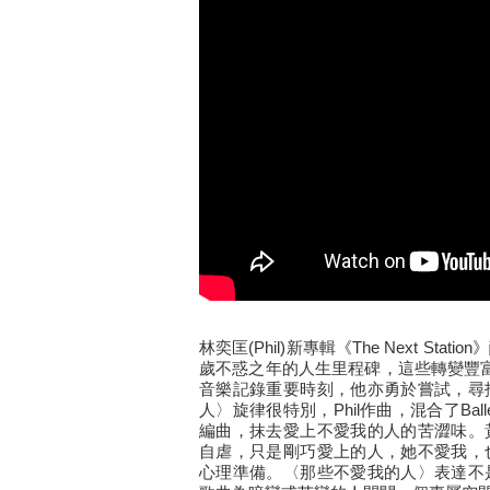
林奕匡(Phil)新專輯《The Next S
歲不惑之年的人生里程碑，這些轉變豐富
音樂記錄重要時刻，他亦勇於嘗試，尋
人〉旋律很特別，Phil作曲，混合了Ball
編曲，抹去愛上不愛我的人的苦澀味。
自虐，只是剛巧愛上的人，她不愛我，
心理準備。〈那些不愛我的人〉表達不