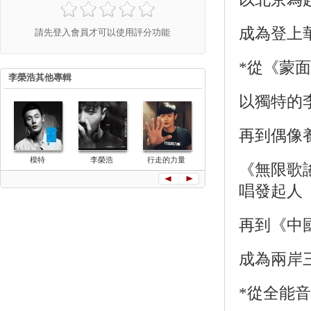
成為登上
請先登入會員才可以使用評分功能
*從《蒙
李榮浩其他專輯
以獨特的
再到偶像
模特
李榮浩
行走的力量
有理想
嗯
《無限歌
唱發起人
再到《中
成為兩岸
*從全能