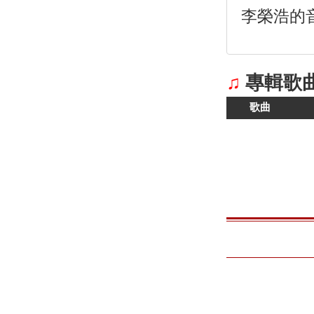
李榮浩的
♫
專輯歌
歌曲