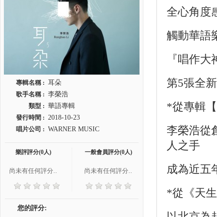
全心角度
觸動華語
『唱作大
第5張全
專輯名稱 :
耳朵
歌手名稱 :
李榮浩
*從專輯
類型 :
華語專輯
發行時間 :
2018-10-23
李榮浩從
唱片公司 :
WARNER MUSIC
人之手
樂評評分(0人)
一般會員評分(0人)
成為近五
尚未有任何評分..
尚未有任何評分..
*從《天
您的評分:
以北京為