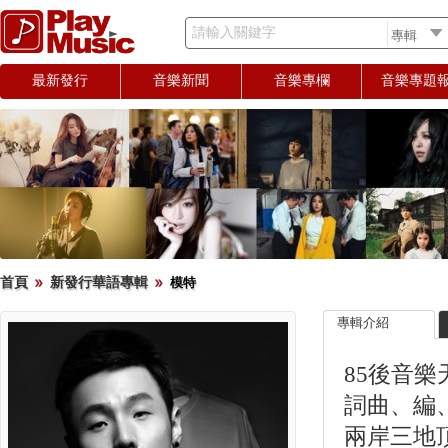
請輸入關鍵字
最新發行
音樂新聞
音樂專欄
音樂專題
首頁
新發行華語專輯
模特
專輯介紹
85後音樂
詞曲、編
兩岸三地