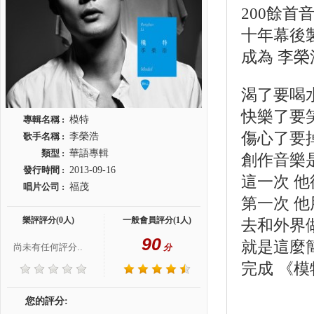
200餘首
十年幕後
成為 李榮
渴了要喝
快樂了要
專輯名稱 :
模特
傷心了要
歌手名稱 :
李榮浩
類型 :
華語專輯
創作音樂
發行時間 :
2013-09-16
這一次 
唱片公司 :
福茂
第一次 
樂評評分(0人)
一般會員評分(1人)
去和外界
90
就是這麼
尚未有任何評分..
分
完成 《
您的評分: