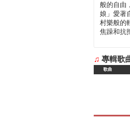
般的自由
娘」愛著
村樂般的
焦躁和抗
♫
專輯歌
歌曲