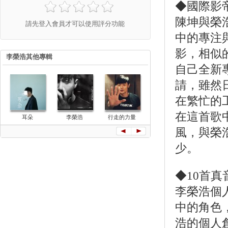
◆國際影
陳坤與榮
請先登入會員才可以使用評分功能
中的專注
影，相似
李榮浩其他專輯
自己全新
請，雖然
在繁忙的
在這首歌
耳朵
李榮浩
行走的力量
有理想
嗯
風，與榮
少。
◆10首真
李榮浩個
中的角色
浩的個人