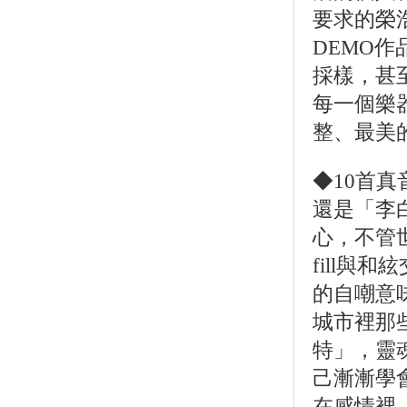
要求的榮
DEMO
採樣，甚
每一個樂
整、最美
◆10首真
還是「李
心，不管
fill
的自嘲意
城市裡那
特」，靈
己漸漸學
在感情裡