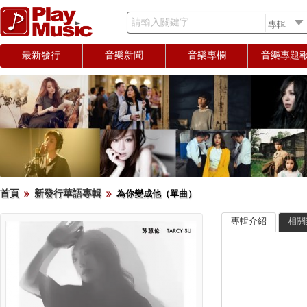
請輸入關鍵字
最新發行
音樂新聞
音樂專欄
音樂專題
首頁
新發行華語專輯
為你變成他（單曲）
專輯介紹
相關