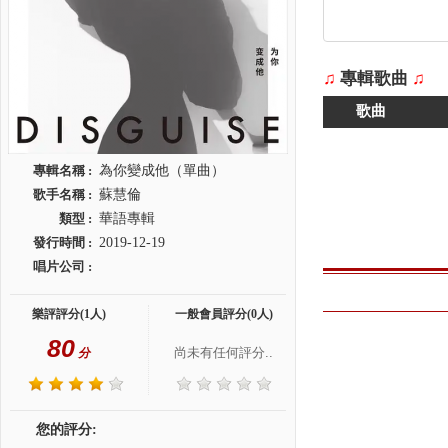
♫
專輯歌曲
♫
歌曲
專輯名稱 :
為你變成他（單曲）
歌手名稱 :
蘇慧倫
類型 :
華語專輯
發行時間 :
2019-12-19
唱片公司 :
樂評評分(1人)
一般會員評分(0人)
80
尚未有任何評分..
分
您的評分: