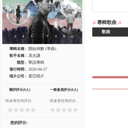
♫
專輯歌曲
♫
歌曲
專輯名稱 :
開始倒數 (單曲)
歌手名稱 :
馮允謙
類型 :
華語專輯
發行時間 :
2020-04-27
唱片公司 :
寰亞唱片
樂評評分(0人)
一般會員評分(0人)
尚未有任何評分..
尚未有任何評分..
您的評分: