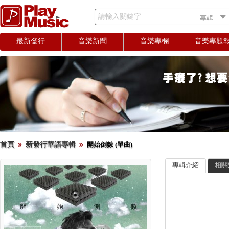
請輸入關鍵字
最新發行
音樂新聞
音樂專欄
音樂專題
首頁
新發行華語專輯
開始倒數 (單曲)
專輯介紹
相關