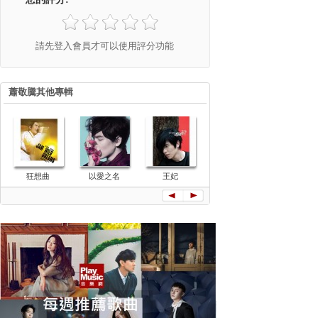
請先登入會員才可以使用評分功能
蕭敬騰其他專輯
LOVE
狂想曲
以愛之名
王妃
洛克先生
Moments 愛的
Mr.Rock
時刻自選輯
會Live紀