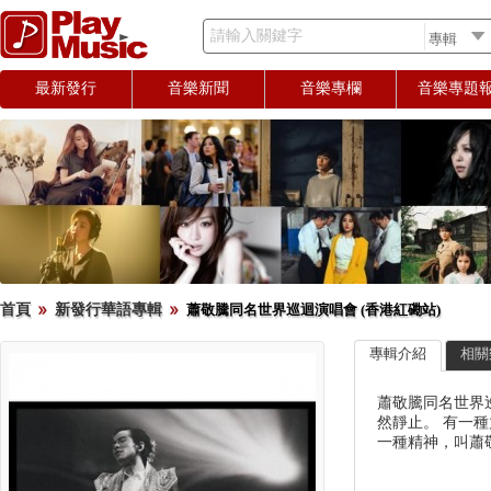
請輸入關鍵字
最新發行
音樂新聞
音樂專欄
音樂專題
首頁
新發行華語專輯
蕭敬騰同名世界巡迴演唱會 (香港紅磡站)
專輯介紹
相關
蕭敬騰同名世界
然靜止。 有一
一種精神，叫蕭