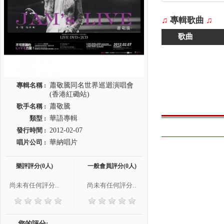
♫
專輯歌曲
♫
歌曲
專輯名稱 :
蕭敬騰同名世界巡迴演唱會
(香港紅磡站)
歌手名稱 :
蕭敬騰
類型 :
華語專輯
發行時間 :
2012-02-07
唱片公司 :
華納唱片
樂評評分(0人)
一般會員評分(0人)
尚未有任何評分..
尚未有任何評分..
您的評分: