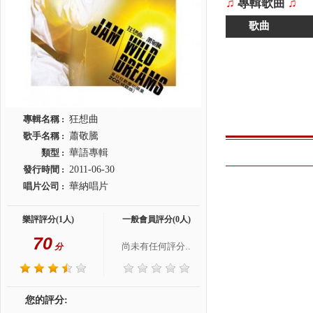
♫
專輯歌曲
♫
歌曲
專輯名稱 :
狂想曲
歌手名稱 :
蕭敬騰
類型 :
華語專輯
發行時間 :
2011-06-30
唱片公司 :
華納唱片
樂評評分(1人)
一般會員評分(0人)
70
尚未有任何評分..
分
您的評分: