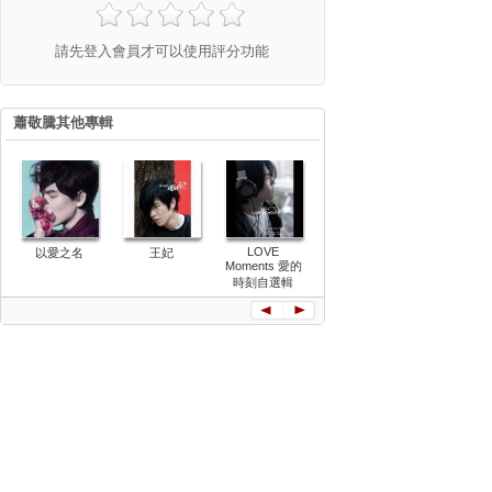
請先登入會員才可以使用評分功能
蕭敬騰其他專輯
LOVE
以愛之名
王妃
洛克先生
蕭敬騰同名
Moments 愛的
Mr.Rock演唱
界巡迴演唱
時刻自選輯
會Live紀實
(香港紅磡