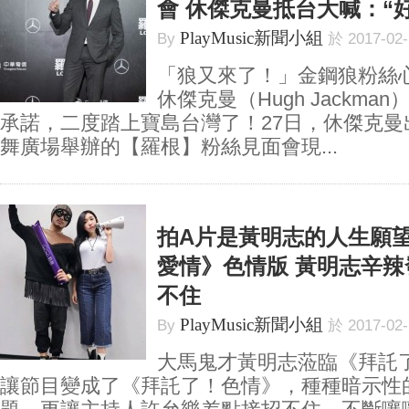
會 休傑克曼抵台大喊：“
PlayMusic新聞小組
By
於 2017-02
「狼又來了！」金鋼狼粉絲
休傑克曼（Hugh Jackma
承諾，二度踏上寶島台灣了！27日，休傑克曼
舞廣場舉辦的【羅根】粉絲見面會現...
拍A片是黃明志的人生願望
愛情》色情版 黃明志辛辣
不住
PlayMusic新聞小組
By
於 2017-02
大馬鬼才黃明志蒞臨《拜託
讓節目變成了《拜託了！色情》，種種暗示性