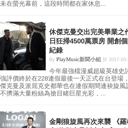
未在螢光幕前，這段時間都在家休息...
休傑克曼交出完美畢業之
日狂掃4500萬票房 開創
紀錄
PlayMusic新聞小組
By
於 2017-03
今年最強檔漫威超級英雄史
強評價終於在228連假最後一天正式在台登場
傑克曼及派屈克史都華也在連假期間連袂旋風
不擠滿大量粉絲為搶目睹巨星光彩，...
金剛狼旋風再次來襲 《