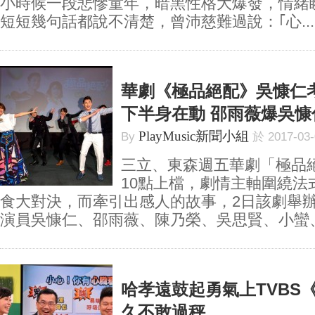
小時候一段悲慘童年，暗黑性格大爆發，情緒
短短幾句話都說不清楚，曾沛慈難過說：｢心...
華劇《極品絕配》吳慷仁
下半身在動 邵雨薇爆吳慷
PlayMusic新聞小組
By
於 2017-03
三立、東森週五華劇「極品絕
10點上檔，劇情主軸圍繞法
食大對決，而牽引出感人的故事，2日該劇舉
演員吳慷仁、邵雨薇、陳乃榮、吳思賢、小蠻、胡
哈孝遠鼓起勇氣上TVBS《
久不敢過秤