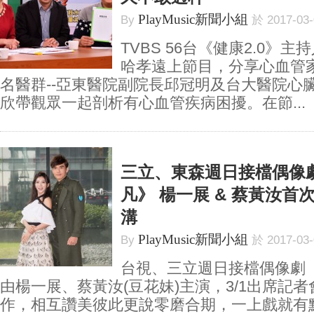
PlayMusic新聞小組
By
於 2017-03
TVBS 56台《健康2.0》
哈孝遠上節目，分享心血管
名醫群--亞東醫院副院長邱冠明及台大醫院心
欣帶觀眾一起剖析有心血管疾病困擾。在節...
三立、東森週日接檔偶像
凡》 楊一展 & 蔡黃汝首
溝
PlayMusic新聞小組
By
於 2017-03
台視、三立週日接檔偶像劇
由楊一展、蔡黃汝(豆花妹)主演，3/1出席記
作，相互讚美彼此更說零磨合期，一上戲就有