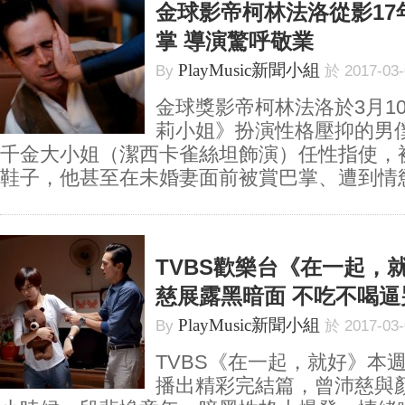
金球影帝柯林法洛從影17
掌 導演驚呼敬業
PlayMusic新聞小組
By
於 2017-03
金球獎影帝柯林法洛於3月1
莉小姐》扮演性格壓抑的男
千金大小姐（潔西卡雀絲坦飾演）任性指使，
鞋子，他甚至在未婚妻面前被賞巴掌、遭到情慾挑
TVBS歡樂台《在一起，
慈展露黑暗面 不吃不喝逼
PlayMusic新聞小組
By
於 2017-03
TVBS《在一起，就好》本週六
播出精彩完結篇，曾沛慈與