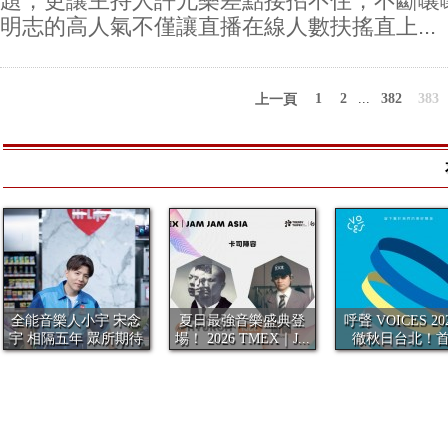
題，更讓主持人許允樂差點接招不住，不斷嚷
明志的高人氣不僅讓直播在線人數扶搖直上...
1
2
...
382
383
上一頁
全能音樂人小宇 宋念
夏日最強音樂盛典登
呼聲 VOICES 20
宇 相隔五年 眾所期待
場！ 2026 TMEX｜J...
徹秋日台北！
全新...
夢...