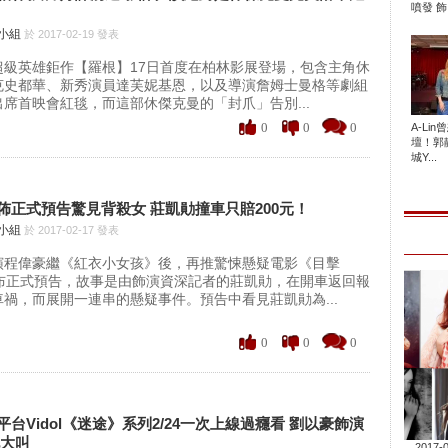
噴發 飾.
聞小組
於 2017-02-19 發表
超級英雄鉅作【羅根】17日首度在柏林影展登場，包含主角休
克史都華、新秀演員達芙妮基恩，以及導演詹姆士曼格等劇組
席首映會紅毯，而這部休傑克曼的「封爪」告別...
0
0
0
A-Li
壇！郭
城Y...
佈正式預告驚見背殺女 莊凱勛撞車只賠200元！
聞小組
於 2017-02-17 發表
演程偉豪繼《紅衣小女孩》後，再推驚悚懸疑電影《目擊
公布正式預告，故事是由飾演資深記者的莊凱勛，在開車返回報
禍，而展開一連串的懸疑事件。預告中看見莊凱勛為...
0
0
0
台Vidol《迷途》系列2/24一次上線過癮看 劉以豪飾演
吼大叫
2017-