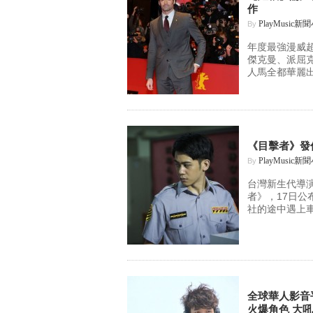
作
PlayMusic新
By
年度最強漫威
傑克曼、派屈
人馬全都華麗出
《目擊者》發
PlayMusic新
By
台灣新生代導
者》，17日
社的途中遇上車
全球華人影音平
火爆角色 大