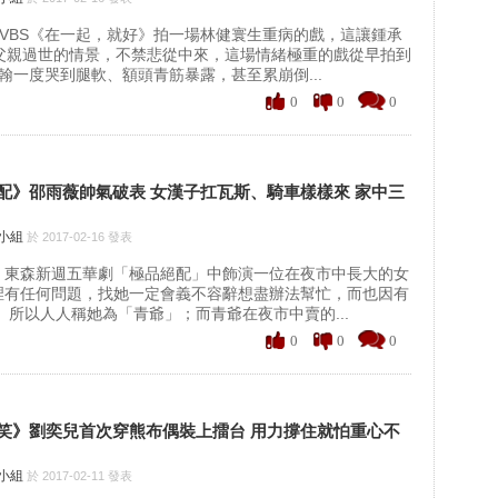
VBS《在一起，就好》拍一場林健寰生重病的戲，這讓鍾承
年父親過世的情景，不禁悲從中來，這場情緒極重的戲從早拍到
翰一度哭到腿軟、額頭青筋暴露，甚至累崩倒...
0
0
0
配》邵雨薇帥氣破表 女漢子扛瓦斯、騎車樣樣來 家中三
聞小組
於 2017-02-16 發表
、東森新週五華劇「極品絕配」中飾演一位在夜市中長大的女
裡有任何問題，找她一定會義不容辭想盡辦法幫忙，而也因有
 所以人人稱她為「青爺」；而青爺在夜市中賣的...
0
0
0
笑》劉奕兒首次穿熊布偶裝上擂台 用力撐住就怕重心不
聞小組
於 2017-02-11 發表