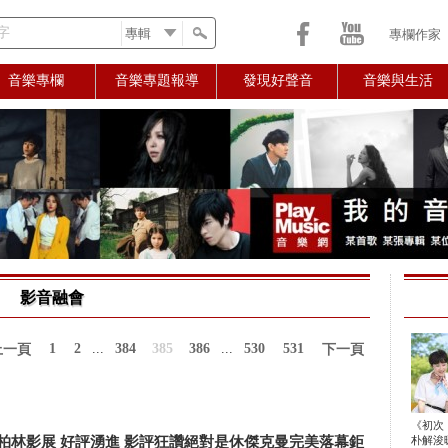
字
專欄作家
音樂專欄
音樂專題報導
發現好聲音
音樂與生活
影音融會
1
2
...
384
385
386
...
530
531
上一頁
下一頁
《初次
柏林影展 好評湧進 影評狂讚絕對是休傑克曼完美落幕鉅
朴解浚