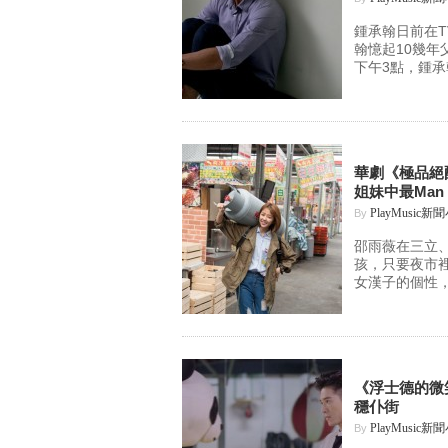
鍾承翰日前在T
翰憶起10幾
下午3點，鍾承
華劇《極品絕
姐妹中最Man
PlayMusic新
By
邵雨薇在三立
孩，只要夜市
女漢子的個性，
《浮士德的微
穩仆街
PlayMusic新
By