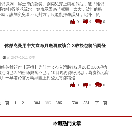
日偶像劇「浮士德的微笑」劉奕兒穿上熊布偶裝，遭「雞偶
，將她打得落花流水，她表示因為「熊頭」太大，被打的時
轉，讓劉奕兒看不到對方，只能亂揮拳護身；此外，劉...
0
0
0
！ 休傑克曼用中文宣布月底再度訪台 X教授也將陪同登
聞小組
於 2017-02-11 發表
級英雄鉅作【羅根】先前才公布台灣將於2月28日0:00起搶
讓期待已久的粉絲興奮不已，10日晚再傳好消息，為慶祝元宵
片一早甫於官方粉絲團上刊登元宵節猜燈...
0
0
0
1
2
...
384
385
386
...
530
531
上一頁
下一頁
本週熱門文章