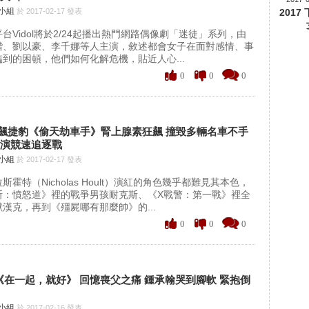
聞小組
於 2017-02-17 發表
201
台Vidol將於2/24起播出熱門網路偶像劇「迷徒」系列，由
楷、劉以豪、李千娜等人主演，敘述都會女子在面對感情、事
到的困頓，他們如何化解危機，貼近人心...
0
0
0
飆捷豹《偷天劫車手》腎上腺素狂飆 撞毀多輛名車不手
上演競速追逐戰
聞小組
於 2017-02-17 發表
霍特（Nicholas Hoult）演紅的角色幾乎都難見其本色，
斯：憤怒道》裡的戰爭男孩耐克斯、《X戰警：第一戰》裡全
漢克，再到《殭屍哪有那麼帥》的...
0
0
0
台《在一起，就好》 回憶喪父之痛 鍾承翰哭到腳軟 緊抱倒
聞小組
於 2017-02-16 發表