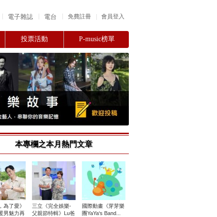
|
|
|
電子雜誌
電台
|
免費註冊
會員登入
投票活動
P-music榜單
本專欄之本月熱門文章
，為了愛》
三立《完全娛樂-
國際動畫《芽芽樂
暖男魅力再
父親節特輯》Lu爸
團YaYa‘s Band...