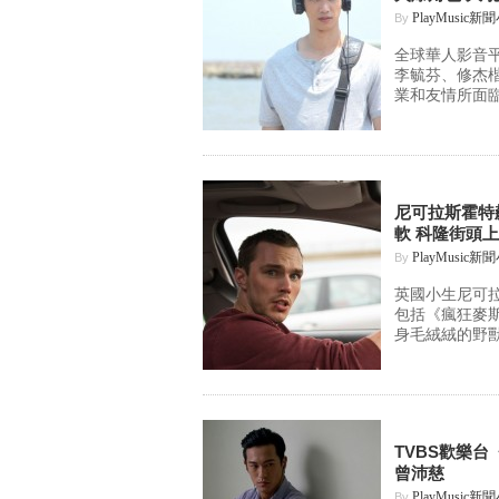
PlayMusic新
By
全球華人影音平
李毓芬、修杰
業和友情所面臨
尼可拉斯霍特
軟 科隆街頭
PlayMusic新
By
英國小生尼可拉斯
包括《瘋狂麥
身毛絨絨的野獸
TVBS歡樂
曾沛慈
PlayMusic新
By