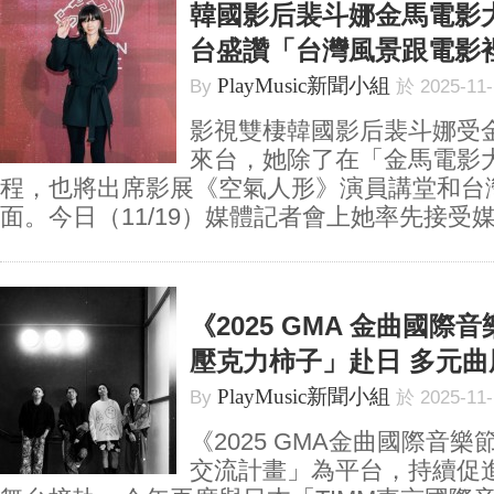
韓國影后裴斗娜金馬電影
台盛讚「台灣風景跟電影
PlayMusic新聞小組
By
於 2025-11
影視雙棲韓國影后裴斗娜受
來台，她除了在「金馬電影
程，也將出席影展《空氣人形》演員講堂和台
面。今日（11/19）媒體記者會上她率先接受媒體
《2025 GMA 金曲國際
壓克力柿子」赴日 多元曲
PlayMusic新聞小組
By
於 2025-11
《2025 GMA金曲國際音
交流計畫」為平台，持續促