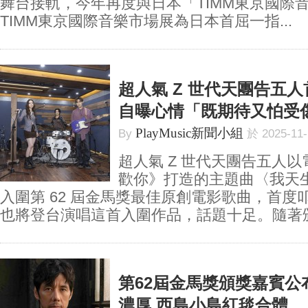
舞台接軌，今年再度與日本「TIMM東京國際
TIMM東京國際音樂市場展為日本首屈一指...
超人氣 Z 世代天團告五
自曝心情「既期待又怕受
PlayMusic新聞小組
By
於 2025-11
超人氣 Z 世代天團告五人
歡你》打造的主題曲〈我天
入圍第 62 屆金馬獎最佳原創電影歌曲，首度
也將登台演唱這首入圍作品，話題十足。隨著頒.
第62屆金馬獎頒獎嘉賓公
濃厚 西島小島紅毯合體