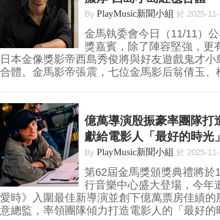
PlayMusic新聞小組
By
於 2025-11
金馬執委會今日（11/11）
獎嘉賓，除了陣容堅強，更
日本金像獎影帝西島秀俊將與好友遊戲鬼才小
合體。金馬影帝張震，七位金馬影后翁倩玉、楊貴
億萬導演殷振豪率團隊打造
獻給電影人「最好的時光
PlayMusic新聞小組
By
於 2025-11
第62屆金馬獎頒獎典禮將於1
行音樂中心盛大登場，今年
愛時》入圍最佳新導演並創下億萬票房佳績的
意總監，率領團隊傾力打造電影人的「最好的時光