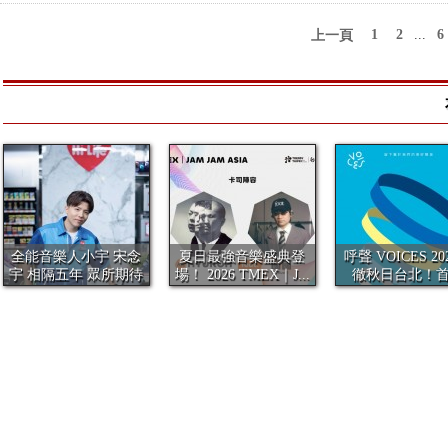
1
2
...
6
上一頁
全能音樂人小宇 宋念
夏日最強音樂盛典登
呼聲 VOICES 20
宇 相隔五年 眾所期待
場！ 2026 TMEX｜J...
徹秋日台北！
全新...
夢...