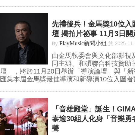
先禮後兵！金馬獎10位入
壇 揭拍片祕事 11月3日
PlayMusic新聞小組
By
於 2025-11
由金馬執委會與文化部影視
同主辦、和碩聯合科技贊助的
壇」，將於11月20日舉辦「導演論壇」與「
匯集本屆金馬獎最佳導演和新導演10位入圍者齊聚
「音雄殿堂」誕生！GIM
泰逾30組人化身「音樂勇
聲