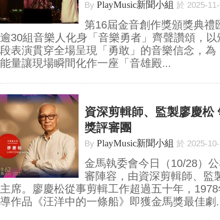
PlayMusic新聞小組
By
於 2025-11
第16屆金音創作獎頒獎典禮
逾30組音樂人化身「音樂勇者」齊聲讚頌，以
段表演貫穿全場呈現「勇敢」的音樂信念，為
能量讓現場瞬間化作一座「音雄殿...
資深剪輯師、監製廖慶松 
獎評審團
PlayMusic新聞小組
By
於 2025-10
金馬執委會今日（10/28）
審陣容，由資深剪輯師、監
主席。廖慶松從事剪輯工作超過五十年，197
導作品《汪洋中的一條船》即獲金馬獎最佳劇..