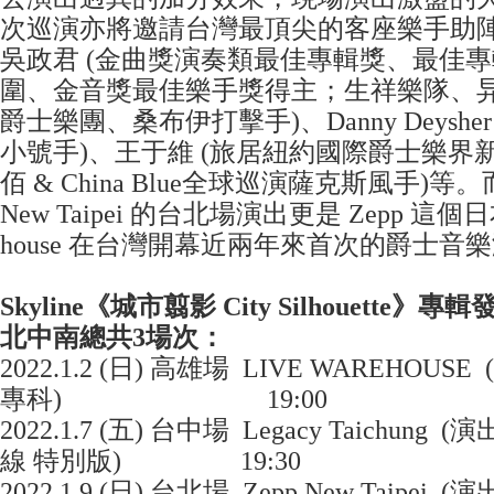
次巡演亦將邀請台灣最頂尖的客座樂手助
吳政君 (金曲獎演奏類最佳專輯獎、最佳
圍、金音獎最佳樂手獎得主；生祥樂隊、
爵士樂團、桑布伊打擊手)、Danny Deysh
小號手)、王于維 (旅居紐約國際爵士樂界新
佰 & China Blue全球巡演薩克斯風手)等。而
New Taipei 的台北場演出更是 Zepp 這個日
house 在台灣開幕近兩年來首次的爵士音
Skyline
《城市翦影
City Silhouette
》專輯
北中南總共
3
場次：
2022.1.2 (日) 高雄場 LIVE WAREHOU
專科) 19:00
2022.1.7 (五) 台中場 Legacy Taichu
線 特別版) 19:30
2022.1.9 (日) 台北場 Zepp New Taipe