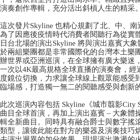
演奏創作專輯，充分活出斜槓人生的精采
這次發片Skyline 也精心規劃了北、中
為了因應後疫情時代消費者閱聽行為從實體
日台北場的演出Skyline 將與演出嘉賓
於兩組樂團都是非常國際化的台灣本土樂
辦世界或亞洲巡演，在全球擁有廣大樂迷
一次以4K最高規格全球直播的演奏會，經
度鏡位切換，力求讓全球線上觀眾能感受
臨場感，打造獨一無二的閱聽感受與創新
此次巡演內容包括 Skyline《城市翦影City Si
曲目全球首演，再加上演出嘉賓 – 大象體
輯全新曲目。同時具有融合爵士與數字搖
類型，讓彼此能在對方的樂器及演奏技巧
去演出迥異的加分效果，現場演出激盪的