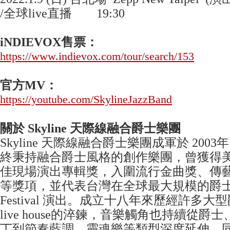
/全球live直播 19:30
iNDIEVOX
售票：
https://www.indievox.com/tour/search/153
官方
MV
：
https://youtube.com/SkylineJazzBand
關於
Skyline
天際線融合爵士樂團
Skyline 天際線融合爵士樂團成軍於 200
終秉持融合爵士風格的創作樂團，曾獲得
佳現場演出專輯獎，入圍流行金曲獎、傳
等獎項，並代表台灣在全球最大規模的爵士音樂節
Festival 演出。成立十八年來歷經許多
live house的淬鍊，音樂觸角也持續從
丁到節奏藍調、靈魂樂等類型深度延伸，