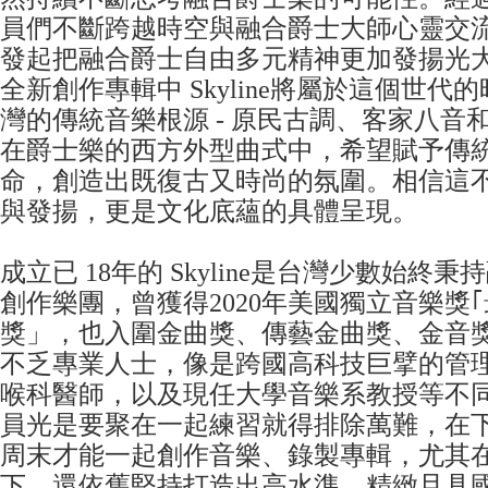
員們不斷跨越時空與融合爵士大師心靈交
發起把融合爵士自由多元精神更加發揚光
全新創作專輯中 Skyline將屬於這個世
灣的傳統音樂根源 - 原民古調、客家八音
在爵士樂的西方外型曲式中，希望賦予傳
命，創造出既復古又時尚的氛圍。相信這
與發揚，更是文化底蘊的具體呈現。
成立已 18年的 Skyline是台灣少數始終
創作樂團，曾獲得2020年美國獨立音樂獎
獎」，也入圍金曲獎、傳藝金曲獎、金音
不乏專業人士，像是跨國高科技巨擘的管
喉科醫師，以及現任大學音樂系教授等不
員光是要聚在一起練習就得排除萬難，在
周末才能一起創作音樂、錄製專輯，尤其
下，還依舊堅持打造出高水準、精緻且具