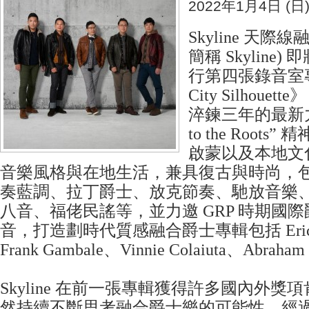
2022年1月4日 (日
Skyline 天際
簡稱 Skyline)
行第四張錄音室
City Silhou
淬鍊三年的最新力
to the Root
啟蒙以及本地文
音樂風格與在地生活，兼具復古與時尚，
奏藍調、拉丁爵士、放克節奏、馳放音樂
八音、福佬民謠等，並力邀 GRP 時期國
音，打造劃時代質感融合爵士專輯包括 Eric Ma
Frank Gambale、Vinnie Colaiuta、Abraham
Skyline 在前一張專輯獲得許多國內外
然持續不斷思考融合爵士樂的可能性。經