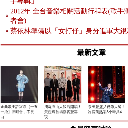
手專輯」
2012年 全台音樂相關活動行程表(歌手
者會)
蔡依林準備以「女打仔」身分進軍大銀
最新文章
金曲歌王許富凱【一五
淺堤圓山大飯店開唱！
祭出豐盛父親節大餐！
一拾】演唱會，不畏
黃鐙輝首場嘉賓驚喜
許富凱熱唱3小時共4...
白...
現...