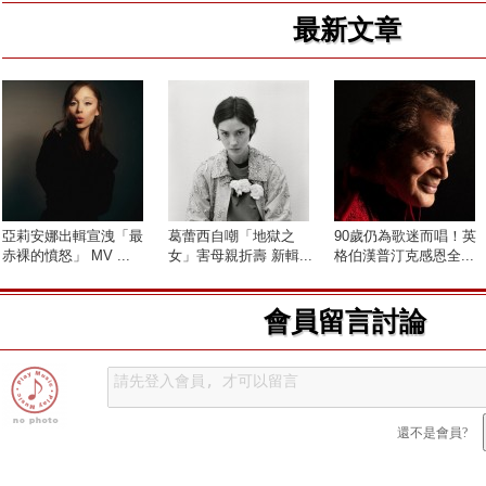
最新文章
亞莉安娜出輯宣洩「最
葛蕾西自嘲「地獄之
90歲仍為歌迷而唱！英
赤裸的憤怒」 MV ...
女」害母親折壽 新輯...
格伯漢普汀克感恩全...
會員留言討論
還不是會員?