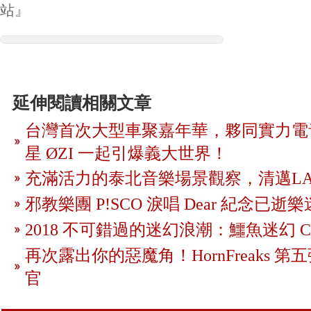
站』
延伸閱讀相關文章
台灣首次大型車聚嘉年華，夥同實力電音
星 ØZI 一起引爆義大世界！
充滿活力的泰北音樂場景觀察，清邁LA
邪教樂團 P!SCO 淚唱 Dear 紀念已逝樂
2018 不可錯過的迷幻浪潮：鱷魚迷幻 CR
再次露出你的惡魔角！HornFreaks 
官