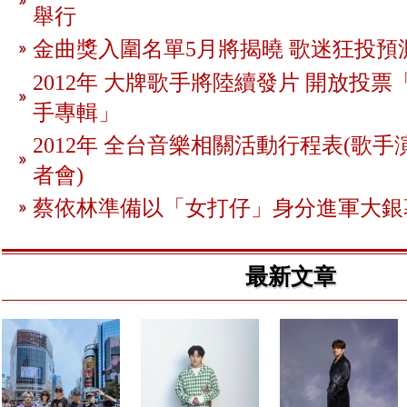
舉行
金曲獎入圍名單5月將揭曉 歌迷狂投預
2012年 大牌歌手將陸續發片 開放投
手專輯」
2012年 全台音樂相關活動行程表(歌手
者會)
蔡依林準備以「女打仔」身分進軍大銀
最新文章