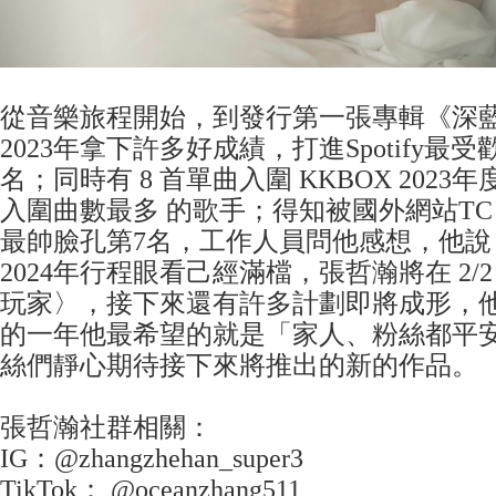
從音樂旅程開始，到發行第一張專輯《深
2023年拿下許多好成績，打進Spotify最
名；同時有 8 首單曲入圍 KKBOX 202
入圍曲數最多 的歌手；得知被國外網站TC C
最帥臉孔第7名，工作人員問他感想，他說
2024年行程眼看己經滿檔，張哲瀚將在 2/
玩家〉，接下來還有許多計劃即將成形，
的一年他最希望的就是「家人、粉絲都平
絲們靜心期待接下來將推出的新的作品。
張哲瀚社群相關：
IG：@zhangzhehan_super3
TikTok： @oceanzhang511