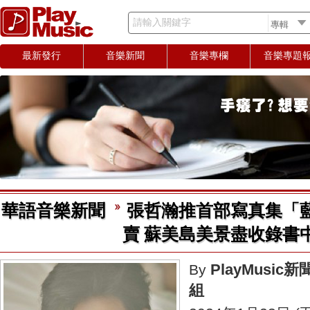
請輸入關鍵字
最新發行
音樂新聞
音樂專欄
音樂專題
華語音樂新聞
張哲瀚推首部寫真集「
賣 蘇美島美景盡收錄書
PlayMusic新
By
組