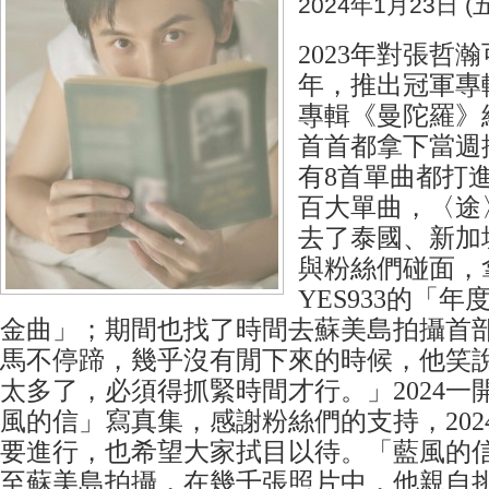
2024年1月23日 (五
2023年對張哲
年，推出冠軍專
專輯《曼陀羅》
首首都拿下當週
有8首單曲都打進K
百大單曲，〈途
去了泰國、新加
與粉絲們碰面，
YES933的「
金曲」；期間也找了時間去蘇美島拍攝首
馬不停蹄，幾乎沒有閒下來的時候，他笑
太多了，必須得抓緊時間才行。」2024一
風的信」寫真集，感謝粉絲們的支持，202
要進行，也希望大家拭目以待。「藍風的信
至蘇美島拍攝，在幾千張照片中，他親自