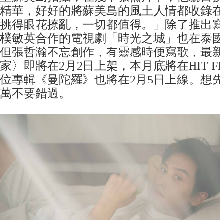
精華，好好的將蘇美島的風土人情都收錄
挑得眼花撩亂，一切都值得。」除了推出寫真
樸敏英合作的電視劇「時光之城」也在泰
但張哲瀚不忘創作，有靈感時便寫歌，最
家〉即將在2月2日上架，本月底將在HIT 
位專輯《曼陀羅》也將在2月5日上線。想
萬不要錯過。