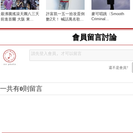
最沸騰搖滾天團八三夭
許富凱一五一拾攻蛋倒
麥可唱跳〈Smooth
Criminal...
前進首爾 大阪 東...
數2天！ 喊話萬名歌...
會員留言討論
還不是會員?
一共有
0
則留言