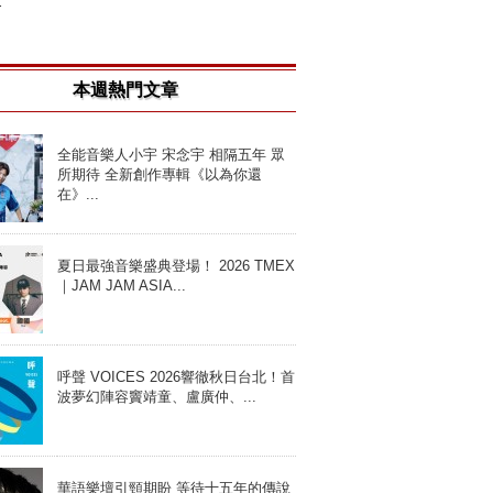
.
本週熱門文章
全能音樂人小宇 宋念宇 相隔五年 眾
所期待 全新創作專輯《以為你還
在》...
夏日最強音樂盛典登場！ 2026 TMEX
｜JAM JAM ASIA...
呼聲 VOICES 2026響徹秋日台北！首
波夢幻陣容竇靖童、盧廣仲、...
華語樂壇引頸期盼 等待十五年的傳說