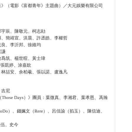
來》（電影《富都青年》主題曲）／大元娛樂有限公司
鄭宇辰、陳敬元、柯志勛
博、簡靖宣、洪晨、許丞皓、李權哲
光良、李沂邦、徐維均
哲謙
詹爲筑、楊世暄、黃士瑋
、張凱婷、涂嘉欽
、林喆安、余柏羲、張以諾、盧逸凡
、吉尼
日常（Those Days）》團員：葉微真、李湘君、葉孝恩、馮瀚
Do）、錢姵文（Rere）、呂佳諭（掐玉）、陳信迪、
張伍、史今