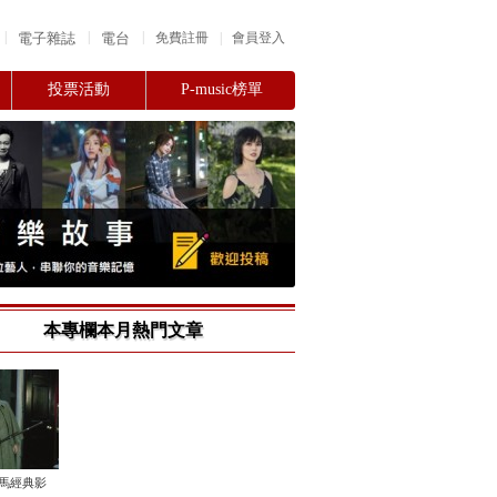
|
|
|
電子雜誌
電台
|
免費註冊
會員登入
投票活動
P-music榜單
本專欄本月熱門文章
金馬經典影