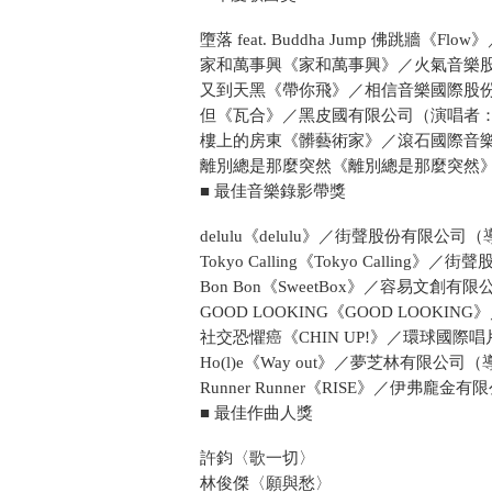
墮落 feat. Buddha Jump 佛跳
家和萬事興《家和萬事興》／火氣音樂
又到天黑《帶你飛》／相信音樂國際股
但《瓦合》／黑皮國有限公司（演唱者
樓上的房東《髒藝術家》／滾石國際音樂股
離別總是那麼突然《離別總是那麼突然
■ 最佳音樂錄影帶獎
delulu《delulu》／街聲股份有限公
Tokyo Calling《Tokyo Calling
Bon Bon《SweetBox》／容易文創
GOOD LOOKING《GOOD LOO
社交恐懼癌《CHIN UP!》／環球國
Ho(l)e《Way out》／夢芝林有限公司（導演：
Runner Runner《RISE》／伊弗龐
■ 最佳作曲人獎
許鈞〈歌一切〉
林俊傑〈願與愁〉