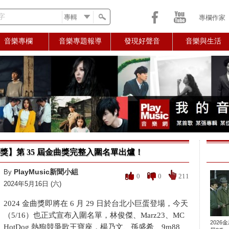
字
專欄作家
音樂專欄
音樂專題報導
發現好聲音
音樂與生活
金曲獎】第 35 屆金曲獎完整入圍名單出爐！
PlayMusic新聞小組
By
0
0
211
2024年5月16日 (六)
2024 金曲獎即將在 6 月 29 日於台北小巨蛋登場，今天
（5/16）也正式宣布入圍名單，林俊傑、Marz23、MC
2026
HotDog 熱狗競爭歌王寶座，楊乃文、孫盛希、9m88