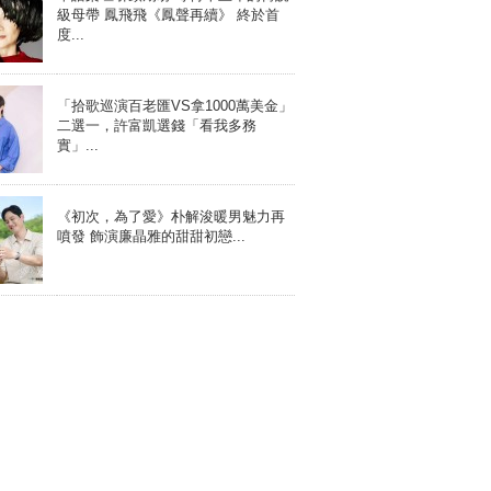
級母帶 鳳飛飛《鳳聲再續》 終於首
度...
「拾歌巡演百老匯VS拿1000萬美金」
二選一，許富凱選錢「看我多務
實」...
《初次，為了愛》朴解浚暖男魅力再
噴發 飾演廉晶雅的甜甜初戀...