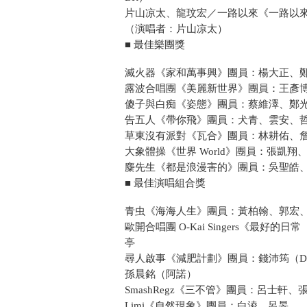
片山凉太、龍玟宏／一路以來《一路以
（演唱者：片山凉太）
■ 最佳樂團獎
滅火器《家和萬事興》團員：楊大正、
露波合唱團《美麗新世界》團員：王彥
傻子與白痴《姿態》團員：蔡維澤、鄭
告五人《帶你飛》團員：犬青、雲安、
草東沒有派對《瓦合》團員：林耕佑、
大象體操《世界 World》團員：張凱翔
麋先生《都是浪漫害的》團員：吳聖皓
■ 最佳演唱組合獎
青虫《海海人生》團員：黃柏翰、郭宏
歐開合唱團 O-Kai Singers《最好的
亭
尋人啟事《減肥計劃》團員：錢沛筠（Do
孫晨銘（阿諾）
SmashRegz《三不管》團員：呂士軒、
Limi《自然現象》團員：白淩、呂旻