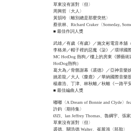
草東沒有派對〈但〉
周興哲〈大人〉
黃韻玲〈離別總是那麼突然〉
蔡依林、Richard Craker〈Someday, Som
■ 最佳作詞人獎
武雄／有歲《有歲》／施文彬電音本舖
李格弟／帽子裡的惡魔《柒》／環球國
MC HotDog 熱狗／樓上的房東《髒
HotDog熱狗）
葛大為／骨骼謝幕《裘德》／亞神音樂
姚若龍／大人《麋鹿》／華納國際音樂
楊肅浩、丁津、林秋離／秋離《一路平
■ 最佳編曲人獎
嘟嘟〈A Dream of Bonnie and Clyde〉fea
許鈞〈期待集〉
ØZI、lan Jeffrey Thomas、魯綱宇、
草東沒有派對〈但〉
裘德、關浩德 Walter、崔展鴻〈胚胎〉