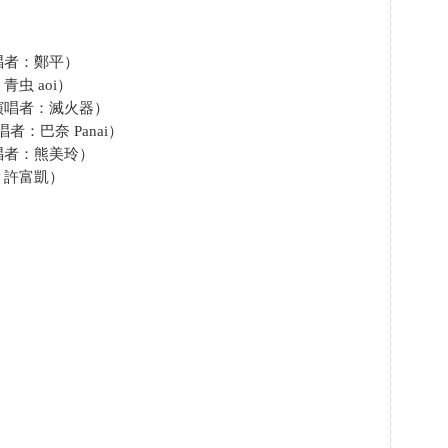
唱者：鄭平）
虫 aoi）
演唱者：滅火器）
者：巴奈 Panai）
唱者：熊美玲）
：許富凱）