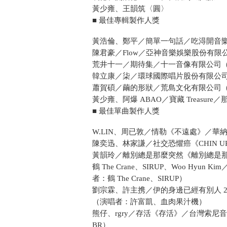
黃少雍、王韻筑〈圓〉
■ 最佳專輯製作人獎
黃浩倫、鄭平／簡單一句話／吃淂開音
陳君豪／Flow／亞神音樂娛樂股份有
荒井十一／期待集／十一音像有限公司
韓立康／柒／環球國際唱片股份有限公
蕭賀碩／繭的形狀／荒島文化有限公司
黃少雍、阿爆 ABAO／寶藏 Treasur
■ 最佳單曲製作人獎
W.LIN、周已敦／情勒《不遠處》／華納
陳奕迅、林家謙／社交恐懼癌《CHIN 
黃韻玲／離別總是那麼突然《離別總是
鶴 The Crane、SIRUP、Woo Hy
者：鶴 The Crane、SIRUP）
劉宗霖、許主携／伊的身邊已經有別人 2
（演唱者：許富凱、血肉果汁機）
熊仔、rgry／存活《存活》／台灣索尼音樂
BR）