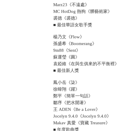
Marz23《不遠處》
MC HotDog 熱狗《髒藝術家》
裘德《裘德》
■ 最佳華語女歌手獎
楊乃文《Flow》
孫盛希《Boomerang》
9m88《Sent》
蘇運瑩《圓》
袁婭維《在與生俱來的不平衡裡》
■ 最佳新人獎
鳳小岳《柒》
徐暐翔《躍》
鄭平《簡單一句話》
鄒序《把水開著》
王 ADEN《Be a Lover》
Jocelyn 9.4.0《Jocelyn 9.4.0》
Makav 真愛《寶藏 Treasure》
■ 年度歌曲獎