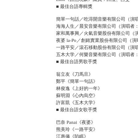
■ 最佳台語專輯獎
簡單一句話／吃淂開音樂有限公司（演
海海人生／晨安音樂有限公司（演唱者：青
家和萬事興／火氣音樂股份有限公司（
夜婆 la-Po／創銘實業股份有限公司（演唱
一路平安／滾石移動股份有限公司（演
五木大学／何樂音樂有限公司（演唱者
■ 最佳台語男歌手獎
翁立友《刀馬旦》
鄭平《簡單一句話》
林俊逸《上好的一年》
蘇明淵《心內烏空》
許富凱《五木大学》
■ 最佳台語女歌手獎
巴奈 Panai《夜婆》
熊美玲《一路平安》
江惠儀《陷眠》