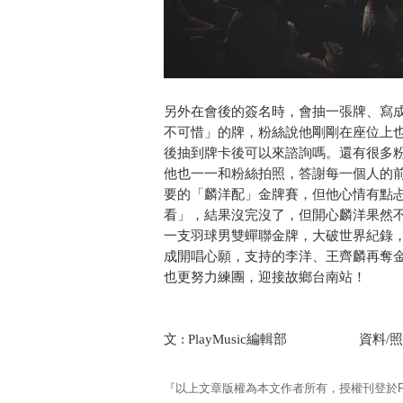
另外在會後的簽名時，會抽一張牌、寫
不可惜」的牌，粉絲說他剛剛在座位上
後抽到牌卡後可以來諮詢嗎。還有很多
他也一一和粉絲拍照，答謝每一個人的前
要的「麟洋配」金牌賽，但他心情有點
看」，結果沒完沒了，但開心麟洋果然
一支羽球男雙蟬聯金牌，大破世界紀錄，謝
成開唱心願，支持的李洋、王齊麟再奪
也更努力練團，迎接故鄉台南站！
文 : PlayMusic編輯部 資料/照
『以上文章版權為本文作者所有，授權刊登於Pla