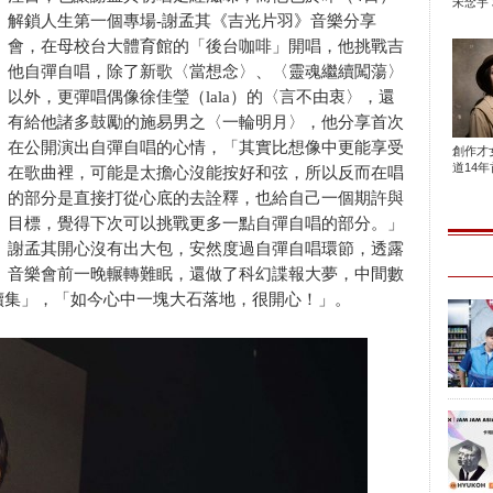
宋念宇 
解鎖人生第一個專場-謝孟其《吉光片羽》音樂分享
會，在母校台大體育館的「後台咖啡」開唱，他挑戰吉
他自彈自唱，除了新歌〈當想念〉、〈靈魂繼續闖蕩〉
以外，更彈唱偶像徐佳瑩（lala）的〈言不由衷〉，還
有給他諸多鼓勵的施易男之〈一輪明月〉，他分享首次
在公開演出自彈自唱的心情，「其實比想像中更能享受
創作才
道14年首
在歌曲裡，可能是太擔心沒能按好和弦，所以反而在唱
的部分是直接打從心底的去詮釋，也給自己一個期許與
目標，覺得下次可以挑戰更多一點自彈自唱的部分。」
謝孟其開心沒有出大包，安然度過自彈自唱環節，透露
音樂會前一晚輾轉難眠，還做了科幻諜報大夢，中間數
續集」，「如今心中一塊大石落地，很開心！」。