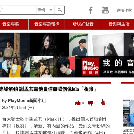
字
專欄作家
音樂專欄
音樂專題報導
發現好聲音
音樂與生活
場解鎖 謝孟其吉他自彈自唱偶像lala「相陪」
PlayMusic新聞小組
By
0
0
80
2024年8月5日 (三)
台大碩士歌手謝孟其（Mark H.），推出個人首張創作
專輯《反芻》，清新、有內涵的作品，受到文青粉絲的
全能音
注目，也讓謝孟其初嚐走紅滋味，而他也於昨（4日）