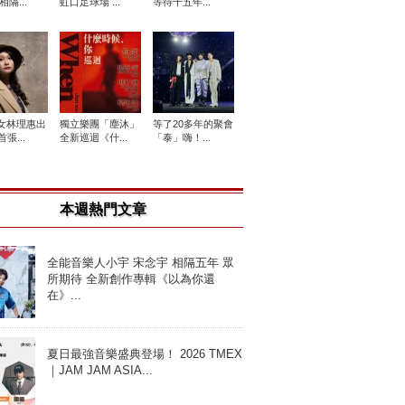
相隔...
虹口足球場 ...
等待十五年...
女林理惠出
獨立樂團「塵沐」
等了20多年的聚會
張...
全新巡迴《什...
「泰」嗨！...
本週熱門文章
全能音樂人小宇 宋念宇 相隔五年 眾
所期待 全新創作專輯《以為你還
在》...
夏日最強音樂盛典登場！ 2026 TMEX
｜JAM JAM ASIA...