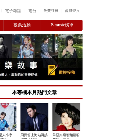
|
|
|
電子雜誌
電台
|
免費註冊
會員登入
投票活動
P-music榜單
本專欄本月熱門文章
樂人小宇
周興哲上海站再訪
華語樂壇引頸期盼