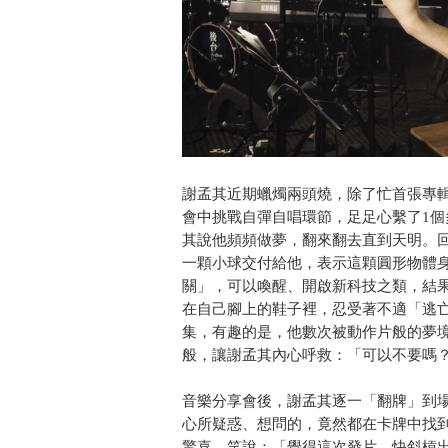
謝孟其近期蠟燭兩頭燒，除了忙首張專
會中挑戰自彈自唱環節，足足心繫了1
其說他頻頻做夢，翻來翻去直到天明。
一顆小球交付給他，表示這顆圓形物體
關」，可以喚醒、開啟新科技之類，結
在自己腳上的鞋子裡，忍受著不適「逃
集，有趣的是，他數次被動作片般的夢
般，讓謝孟其內心呼救：「可以不要嗎
音樂分享會後，謝孟其逐一「翻牌」到
心所疑惑、想問的，竟然都在卡牌中找
驚喜，笑說：「覺得這次發片，快斜槓出