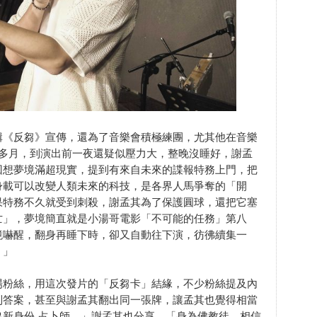
輯《反芻》宣傳，還為了音樂會積極練團，尤其他在音樂
個多月，到演出前一夜還疑似壓力大，整晚沒睡好，謝孟
回想夢境滿超現實，提到有來自未來的諜報特務上門，把
身載可以改變人類未來的科技，是各界人馬爭奪的「開
果特務不久就受到刺殺，謝孟其為了保護圓球，還把它塞
亡」，夢境簡直就是小湯哥電影「不可能的任務」第八
境嚇醒，翻身再睡下時，卻又自動往下演，彷彿續集一
？」
場粉絲，用這次發片的「反芻卡」結緣，不少粉絲提及內
到答案，甚至與謝孟其翻出同一張牌，讓孟其也覺得相當
新身份-占卜師。」謝孟其也分享，「身為佛教徒，相信