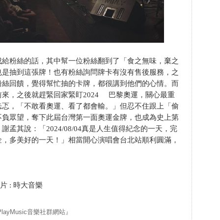
成給粉絲的話，其中幫一位粉絲翻到了「食之無味，棄之
也是抽到這張牌！也有粉絲詢問牌卡有沒有售後服務，之
粉絲回饋，覺得幫忙抽的卡牌，都很講到他們的心情。而
來，之後就趕緊回家緊盯2024 巴黎奧運，關心最重
忐忑，「不敢看奧運、看了都會輸。」但忍不住跟上「偷
不負眾望，奪下此屆台灣第一面奧運金牌，也成為史上第
孟其說：「2024/08/04真是人生值得紀念的一天，完
金，多美好的一天！」相當開心演唱會台北站順利圓滿，
片 : 時大音樂
yMusic音樂社群網站』