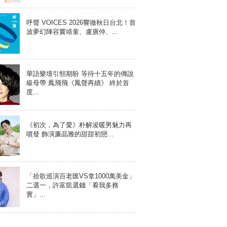
呼聲 VOICES 2026響徹秋日台北！首
波夢幻陣容竇靖童、盧廣仲、...
華語樂壇引頸期盼 等待十五年的傳說
級母帶 鳳飛飛《鳳聲再續》 終於首
度...
《初次，為了愛》朴解浚暖男魅力再
噴發 飾演廉晶雅的甜甜初戀...
「拾歌巡演百老匯VS拿1000萬美金」
二選一，許富凱選錢「看我多務
實」...