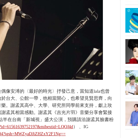
偶像安溥的〈最好的時光〉抒發己意，當知道lala也曾
始於台大、公館一帶，他相當開心，也希望見賢思齊，向
音樂。謝孟其高中、大學、研究所同學前來支持，獻上玫
讓謝孟其相當感動。謝孟其《吉光片羽》音樂分享會緊接
七點半在台南「新城視」盛大公演，預購請洽謝孟其臉書粉
） 、IG
php?id=61561639752197&mibextid=LQQJ4d
k0104?igsh=MWZyaDJiZHZxY2F1Ng==