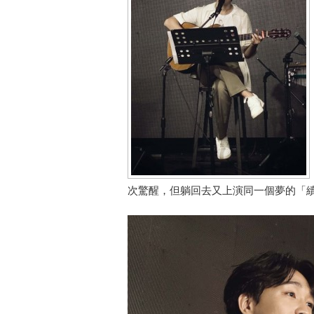
次驚醒，但躺回去又上演同一個夢的「