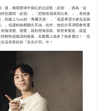
繼〉後，接唱曾瑋中當紅的台語歌〈必巡〉，因為「金
他特別選唱〈必巡〉，「把裂痕感表現出來。」，有前後
，則接上Tank的〈專屬天使〉，「就是希望大家在反芻
使。」也讓粉絲都聽出耳油。此外，他也分享演唱會有運
〉的海浪聲、雨聲，就利用海浪鼓、雨管來製造，或是
安排輕快或搖滾的曲風，在聽覺上就多了很多層次！「也
受在這些美好的『吉光片羽』中！