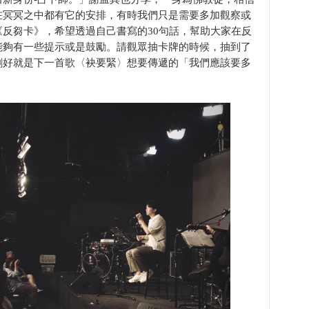
在冥冥之中都有它的安排，有時我們只是需要多加觀察或
反芻卡》，希望透過自己書寫的30句話，幫助大家在反
能夠有一些提示或是鼓勵。請觀眾抽卡牌的時候，抽到了
剛好就是下一首歌〈袂要緊〉想要傳遞的「我們應該要多