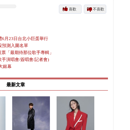
喜歡
不喜歡
禮6月23日台北小巨蛋舉行
投預測入圍名單
放投票「最期待那位歌手專輯」
歌手演唱會/簽唱會/記者會)
大銀幕
最新文章