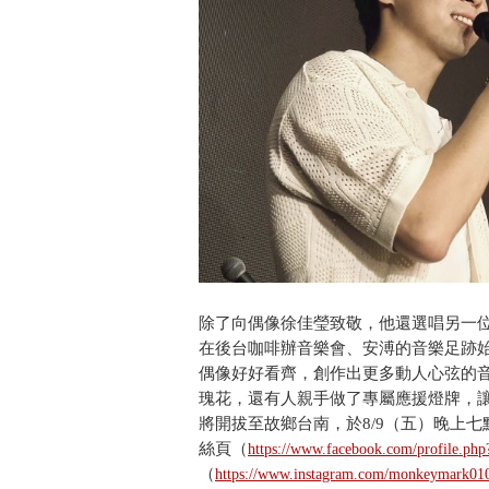
除了向偶像徐佳瑩致敬，他還選唱另一位
在後台咖啡辦音樂會、安溥的音樂足跡
偶像好好看齊，創作出更多動人心弦的
瑰花，還有人親手做了專屬應援燈牌，
將開拔至故鄉台南，於8/9（五）晚上
絲頁（
https://www.facebook.com/profile.
（
https://www.instagram.com/monkeymar