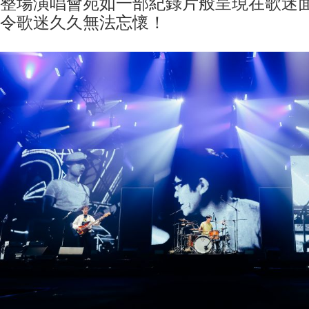
整場演唱會宛如一部紀錄片般呈現在歌迷
令歌迷久久無法忘懷！