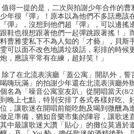
值得一提的是，二次與拍謝少年合作的曹
少年很『彈』！原本以為他們不多話應該
『彈』，沒想到他們超『彈』，可以邊搖
跟鞋也很想跟著他們一起彈跳跟著搖！」
料曹雅雯私下不為人知的「才藝」，貝斯
雯可以面不改色地講垃圾話，彩排的時候
炮，應該平常有在練，超好笑！」
除了在北流表演廳「蓋公寓」開趴外，誓
喝嗨玩滿」的拍謝少年還在北流表演廳外辦起pr
個名為「噪音公寓室友趴」從開唱當天(8/2
到晚上七點，特別安排了各式各樣好吃、
位，讓歌迷在開唱前能吃飽及喝到微醺為
做足準備，猶如音樂市集的陣容，讓歌迷
其中最讓歌迷大讚「貼心」的攤位莫過於
釀」及 「 Yoi 酔」擔任歌迷的酒精後勤