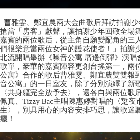
曹雅雯、鄭宜農兩大金曲歌后拜訪拍謝少
搶當「房客」獻聲，讓拍謝少年回敬全場舞台Sp
嘉賓的兩位歌后，從主角自願變配角的三
們很樂意當兩位女神的護花使者！」拍謝少
北流開唱舉辦《噪音公寓 厝邊倒彈》演唱
歌單，豪華的嘉賓陣容更創台搖第一，兩
公寓》合作的歌后曹雅雯、鄭宜農雙雙報
音公寓」的一日室友，除了分別演繹了新
〈共身軀完全放予去〉，還各自與兩位歌
佩真、Tizzy Bac主唱陳惠婷對唱的〈踅
生〉，別具用心的內容安排巧思，讓歌迷
癮！