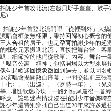
拍謝少年首攻北流(左起貝斯手薑薑、鼓手
尼)
拍謝少年首登北流開唱「從裡到外」大搞
演唱會框架無極限，秉持回歸初心概念的
三人合租的房子、也是孕育拍謝少年的起
的概念元素搬進北流，直接把舞台當「客
趴；細節控的他們從歌單、內容、舞台一
「噪音公寓」精神，包括開場以大型冰屏
像勾起歌迷回憶象徵回到過去，並以同名
為演唱會揭開熱血序幕，中間交錯前三張
十七〉、〈出巡〉、〈歹勢中年〉、〈兄
等...唱進歌迷心坎，一路到結尾最後一首
呼應，讓歌迷盡情沈浸在拍謝少年音樂時
謝少年還特別穿插自己出道20年來許多過