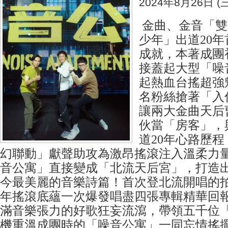
2024年8月26日 (三
金曲、金音「雙
少年」出道20
成就，本著成團
接蓋起大型「噪
起熱血台搖超強
名粉絲搶著「入
讓兩大金曲天后
伙當「房客」，
道20年心路歷
幻聯動」獻聲助攻為激昂搖滾注入溫柔力
音公寓」直接變成「北流天后宮」，打造
今最美麗的音樂詩篇！首次登北流開唱的拍
年搖滾底蘊一次爆發唱盡四張專輯精華回報
滿音樂張力的好歌狂妄流瀉，帶領五千位
機重溫成團時的「噪音公寓」一同忘情搖