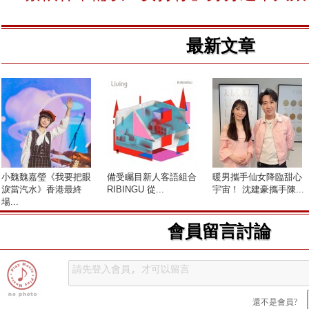
最新文章
小魏魏嘉瑩《我要把眼
備受矚目新人客語組合
暖男攜手仙女降臨甜心
淚當汽水》香港最終
RIBINGU 從...
宇宙！ 沈建豪攜手陳...
場...
會員留言討論
還不是會員?