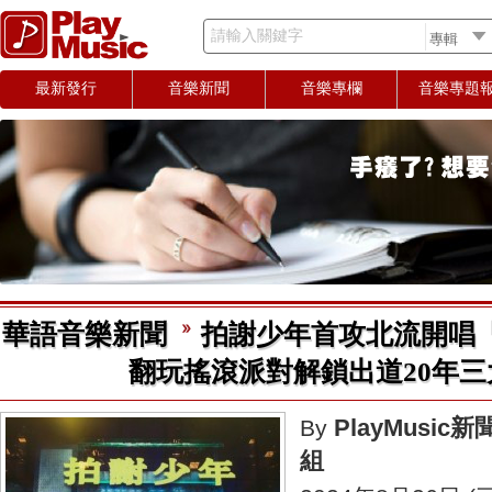
請輸入關鍵字
最新發行
音樂新聞
音樂專欄
音樂專題
華語音樂新聞
拍謝少年首攻北流開唱
翻玩搖滾派對解鎖出道20年三
PlayMusic新
By
組