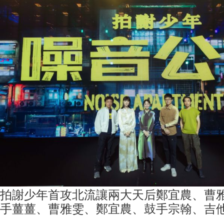
拍謝少年首攻北流讓兩大天后鄭宜農、曹雅
手薑薑、曹雅雯、鄭宜農、鼓手宗翰、吉