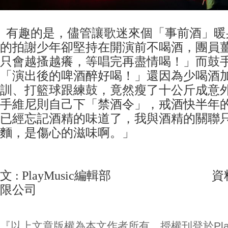
有趣的是，儘管讓歌迷來個「事前酒」暖
的拍謝少年卻堅持在開演前不喝酒，團員
只會越搔越癢，等唱完再盡情喝！」而鼓
「演出後的啤酒醉好喝！」還因為少喝酒
訓、打籃球跟練鼓，竟然瘦了十公斤成意
手維尼則自己下「禁酒令」，戒酒快半年
已經忘記酒精的味道了，我與酒精的關聯
麵，是傷心的滋味啊。」
文 : PlayMusic編輯部 資料/
限公司
『以上文章版權為本文作者所有，授權刊登於Play