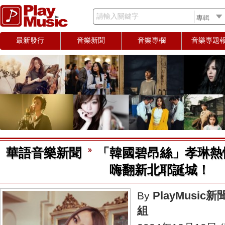
請輸入關鍵字
最新發行
音樂新聞
音樂專欄
音樂專題
華語音樂新聞
「韓國碧昂絲」孝琳熱
嗨翻新北耶誕城！
PlayMusic新
By
組