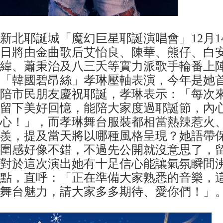
新北耶誕城「魔幻巨星耶誕演唱會」12月1
日將由金曲歌后艾怡良、陳華、熊仔、白安
緯、蕭秉治及八三夭等實力派歌手輪番上
「韓國碧昂絲」孝琳壓軸表演，今年是她
陪市民朋友慶祝耶誕，孝琳表示：「每次
留下美好回憶，能陪大家度過耶誕節，內
心！」，而孝琳舞台服裝都相當熱辣惹火
羨，提及當天將以哪種風格呈現？她語帶
圍感好像不錯，不過先公開就沒意思了，
對於這次演出她有十足信心能讓氣氛瞬間
點，直呼：「正在準備大家熟悉的音樂，
舞台魅力，請大家多多期待、愛你們！」