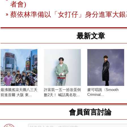
者會)
蔡依林準備以「女打仔」身分進軍大銀
最新文章
最沸騰搖滾天團八三夭
許富凱一五一拾攻蛋倒
麥可唱跳〈Smooth
Criminal...
前進首爾 大阪 東...
數2天！ 喊話萬名歌...
會員留言討論