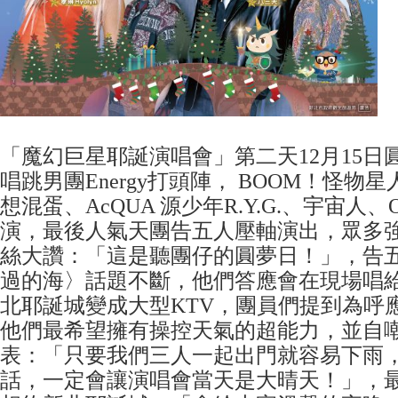
「魔幻巨星耶誕演唱會」第二天12月15日
唱跳男團Energy打頭陣， BOOM！怪物
想混蛋、AcQUA 源少年R.Y.G.、宇宙人、
演，最後人氣天團告五人壓軸演出，眾多
絲大讚：「這是聽團仔的圓夢日！」，告
過的海〉話題不斷，他們答應會在現場唱
北耶誕城變成大型KTV，團員們提到為呼
他們最希望擁有操控天氣的超能力，並自
表：「只要我們三人一起出門就容易下雨
話，一定會讓演唱會當天是大晴天！」，