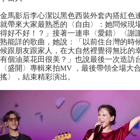
金馬影后李心潔以黑色西裝外套內搭紅色
就帶來大家最熟悉的〈自由〉：她問候現
得好不好！？」接著一連串〈愛錯〉〈謝
熟能詳的歌曲，她說：「以前住台灣的時
候跟朋友跟家人，在大自然裡覺得無比的幸
有個油菜花田很美？」也說最後一次造訪
〈盛開〉專輯來拍MV ，最後帶領全場大
搖〉，結束精彩演出。