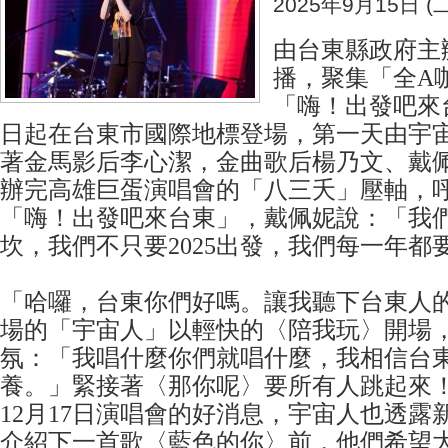
2025年9月15日 (二
​由台東縣政府
播，聚集「全A
「嗨！出發吧來
日起在台東市國際地標登場，第一天由宇
著金馬影后李心潔，金曲歌后楊乃文、戴
辦完高雄巨蛋演唱會的「八三夭」壓軸，
「嗨！出發吧來台東」，戴佩妮說：「我
坎，我們不只要2025出發，我們每一年都
「哈囉，台東你們好嗎。讓我聽下台東人
場的「宇宙人」以輕快的〈陪我玩〉開場
氛：「我唱什麼你們就唱什麼，我相信台
養。」緊接著〈那你呢〉要所有人跳起來
12月17日演唱會的好消息，宇宙人也透露
介紹下一首歌〈藍色的你〉前，他們希望