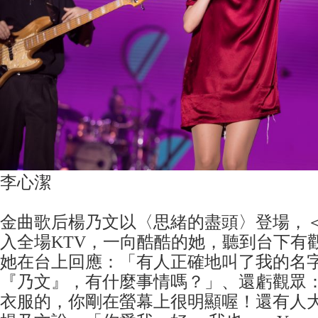
李心潔
金曲歌后楊乃文以〈思緒的盡頭〉登場，＜Mo
入全場KTV，一向酷酷的她，聽到台下有
她在台上回應：「有人正確地叫了我的名
『乃文』，有什麼事情嗎？」、還虧觀眾
衣服的，你剛在螢幕上很明顯喔！還有人