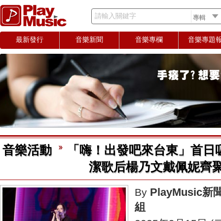
請輸入關鍵字
最新發行
音樂新聞
音樂專欄
音樂專題
音樂活動
「嗨！出發吧來台東」首日吸
潔歌后楊乃文戴佩妮齊
PlayMusic新
By
組