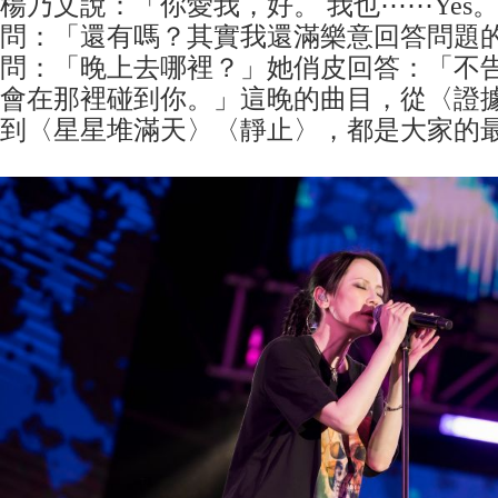
楊乃文說：「你愛我，好。 我也⋯⋯Yes
問：「還有嗎？其實我還滿樂意回答問題
問：「晚上去哪裡？」她俏皮回答：「不
會在那裡碰到你。」這晚的曲目，從〈證
到〈星星堆滿天〉〈靜止〉，都是大家的