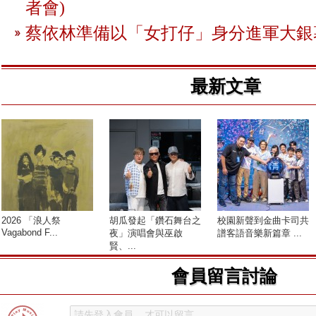
者會)
蔡依林準備以「女打仔」身分進軍大銀
最新文章
2026 「浪人祭
胡瓜發起「鑽石舞台之
校園新聲到金曲卡司共
Vagabond F...
夜」演唱會與巫啟
譜客語音樂新篇章 ...
賢、...
會員留言討論