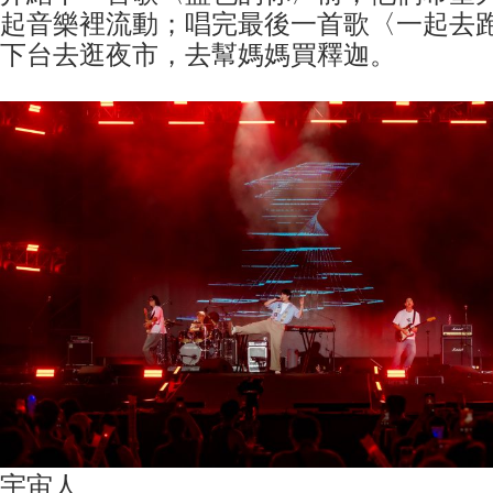
起音樂裡流動；唱完最後一首歌〈一起去
下台去逛夜市，去幫媽媽買釋迦。
​宇宙人