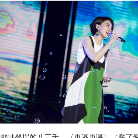
壓軸登場的八三夭，〈東區東區〉〈愛了