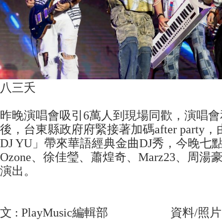
八三夭
昨晚演唱會吸引6萬人到現場同歡，演唱會
後，台東縣政府府緊接著加碼after part
DJ YU」帶來華語經典金曲DJ秀，今晚七
Ozone、徐佳瑩、蕭煌奇、Marz23、周
演出。
文 : PlayMusic編輯部 資料/照片