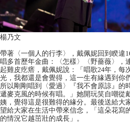
楊乃文
帶著〈一個人的行李〉，戴佩妮回到睽違1
唱多首歷年金曲：〈怎樣〉〈野薔薇〉，
起雞皮疙瘩，戴佩妮說：「唱歌24年，每
光，我都還是會覺得，這一生有緣遇到你
所以剛剛唱到〈愛過〉『我不會原諒』的
遞麥克風的時候有唱。」她開玩笑自嘲從
姨，覺得這是很難得的緣分。最後送給大
望給大家在生活中帶來信念，「這朵花寫
的情況它越茁壯的成長」。