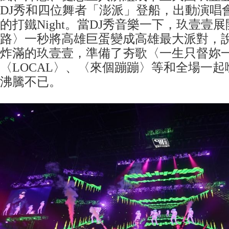
DJ秀和四位舞者「澎派」登船，出動演唱
的打鐵Night。當DJ秀音樂一下，玖壹壹
路〉一秒將高雄巨蛋變成高雄最大派對，
炸滿的玖壹壹，準備了夯歌〈一生只督妳
〈LOCAL〉、〈來個蹦蹦〉等和全場一
沸騰不已。