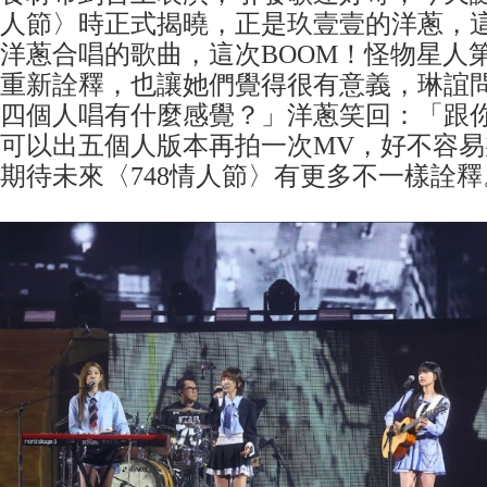
人節〉時正式揭曉，正是玖壹壹的洋蔥，
洋蔥合唱的歌曲，這次BOOM！怪物星人
重新詮釋，也讓她們覺得很有意義，琳誼
四個人唱有什麼感覺？」洋蔥笑回：「跟
可以出五個人版本再拍一次MV，好不容
期待未來〈748情人節〉有更多不一樣詮釋