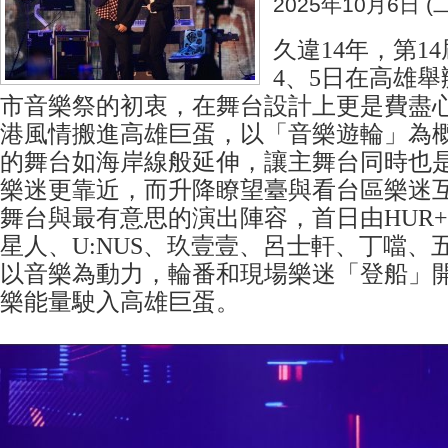
2025年10月6日 (二
久違14年，第1
4、5日在高雄
市音樂祭的初衷，在舞台設計上更是費盡
港風情搬進高雄巨蛋，以「音樂遊輪」為概
的舞台如海岸線般延伸，讓主舞台同時也
樂迷更靠近，而升降瞭望臺與看台區樂迷
舞台與最有意思的演出陣容，首日由HUR+
星人、U:NUS、玖壹壹、呂士軒、丁噹、
以音樂為動力，輪番和現場樂迷「登船」
樂能量駛入高雄巨蛋。