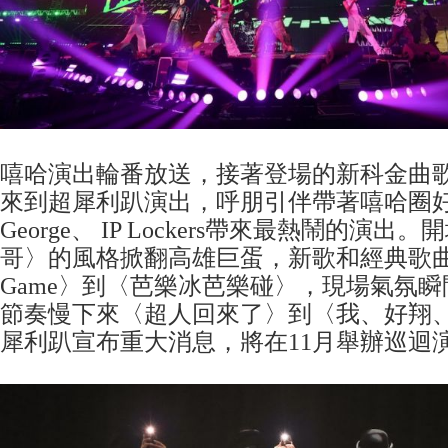
嘻哈演出輪番放送，接著登場的新科金曲
來到超犀利趴演出，呼朋引伴帶著嘻哈圈好友DJ
George、 IP Lockers帶來最熱鬧的演
哥〉的風格掀翻高雄巨蛋，新歌和經典歌曲
Game〉到〈芭樂冰芭樂碰〉，現場氣氛
節奏慢下來〈超人回來了〉到〈我、好翔
犀利趴宣布重大消息，將在11月舉辦巡迴