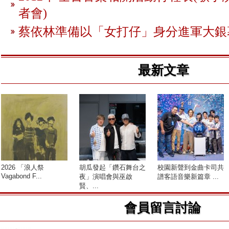
者會)
蔡依林準備以「女打仔」身分進軍大銀
最新文章
2026 「浪人祭
胡瓜發起「鑽石舞台之
校園新聲到金曲卡司共
Vagabond F...
夜」演唱會與巫啟
譜客語音樂新篇章 ...
賢、...
會員留言討論