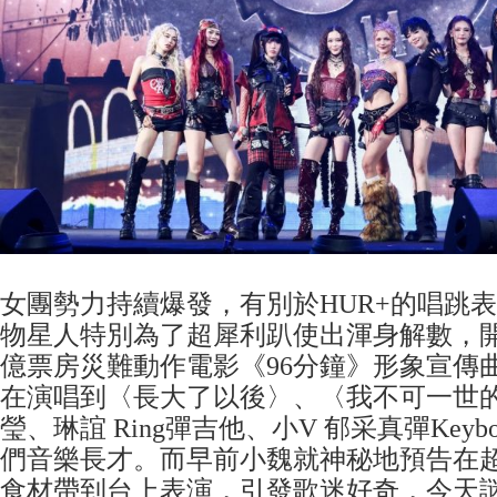
女團勢力持續爆發，有別於HUR+的唱跳表
物星人特別為了超犀利趴使出渾身解數，
億票房災難動作電影《96分鐘》形象宣傳
在演唱到〈長大了以後〉、〈我不可一世
瑩、琳誼 Ring彈吉他、小V 郁采真彈Keyb
們音樂長才。而早前小魏就神秘地預告在
食材帶到台上表演，引發歌迷好奇，今天謎