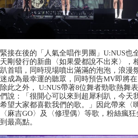
緊接在後的「人氣全唱作男團」U:NUS也
天剛發行的新曲〈如果愛都說不出來〉，
趴首唱，同時現場噴出滿滿的泡泡，浪漫
迷成為最幸運的聽眾，同時預告MV即將在1
除此之外， U:NUS帶著8位舞者勁歌熱舞
們說：「很開心可以來到超犀利趴，今天
希望大家都喜歡我們的歌。」因此帶來〈
〈麻吉GO〉及〈修理偶〉等歌，粉絲瘋狂
到最高點。