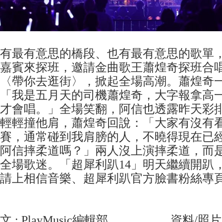
有最有意思的橋段、也有最有意思的歌單
嘉賓來探班，邀請金曲歌王蕭煌奇探班合
〈帶你去逛街〉，掀起全場高潮。蕭煌奇
「我是五月天的司機蕭煌奇，大字報拿高
才會唱。」全場笑翻，阿信也透露昨天彩
輕輕撞他肩，蕭煌奇回說：「大家有沒有
賽，通常碰到我肩膀的人，不曉得現在已
阿信摔柔道嗎？」兩人沒上演摔柔道，而
全場歌迷。「超犀利趴14」明天繼續開趴
請上相信音樂、超犀利趴官方臉書粉絲專
文 : PlayMusic編輯部 資料/照片