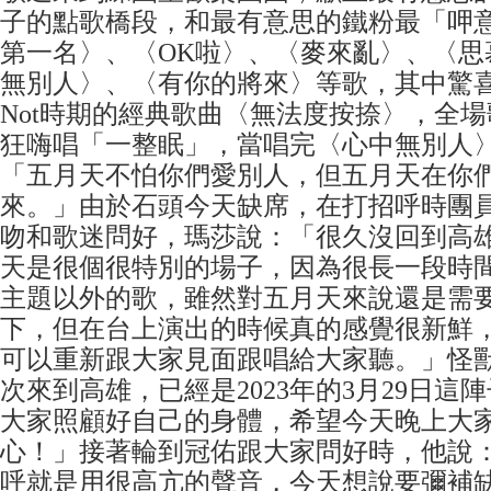
子的點歌橋段，和最有意思的鐵粉最「呷
第一名〉、〈OK啦〉、〈麥來亂〉、〈思
無別人〉、〈有你的將來〉等歌，其中驚喜
Not時期的經典歌曲〈無法度按捺〉，全
狂嗨唱「一整眠」，當唱完〈心中無別人
「五月天不怕你們愛別人，但五月天在你
來。」由於石頭今天缺席，在打招呼時團
吻和歌迷問好，瑪莎說：「很久沒回到高
天是很個很特別的場子，因為很長一段時
主題以外的歌，雖然對五月天來說還是需
下，但在台上演出的時候真的感覺很新鮮
可以重新跟大家見面跟唱給大家聽。」怪
次來到高雄，已經是2023年的3月29日這
大家照顧好自己的身體，希望今天晚上大
心！」接著輪到冠佑跟大家問好時，他說
呼就是用很高亢的聲音，今天想說要彌補