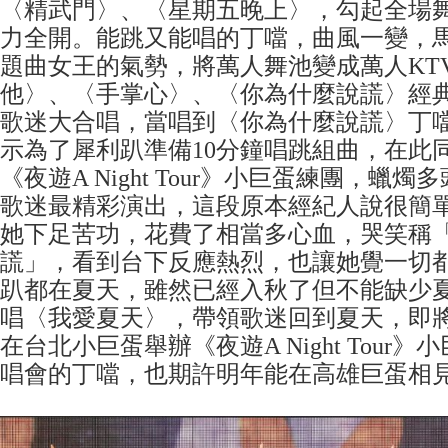
〈精武門〉、〈星期五晚上〉，勾起全場
力全開。能跳又能唱的丁噹，曲風一變，
題曲女王的氣勢，將萬人舞池變成萬人KT
他〉、〈手掌心〉、〈你為什麼說謊〉經
歌迷大合唱，當唱到〈你為什麼說謊〉丁
示為了犀利趴準備10分鐘唱跳組曲，在此
《夜遊A Night Tour》小巨蛋練團，蠟
歌迷最精彩演出，這段原本經紀人說很簡
她下足苦功，花費了相當多心血，哭笑稱
謊」，看到台下反應熱烈，也讓她覺一切
趴都在夏天，雖然已經入秋了但不能缺少
唱〈我愛夏天〉，帶領歌迷回到夏天，即將在
在台北小巨蛋舉辦《夜遊A Night Tour
唱會的丁噹，也期許明年能在高雄巨蛋相