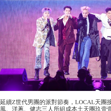
延續Z世代男團的派對節奏，LOCAL天團
風、洋蔥、健志三人所組成本土天團玖壹