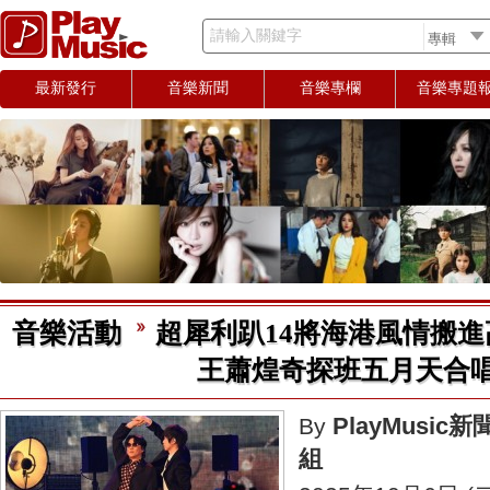
請輸入關鍵字
最新發行
音樂新聞
音樂專欄
音樂專題
音樂活動
超犀利趴14將海港風情搬進
王蕭煌奇探班五月天合
PlayMusic新
By
組