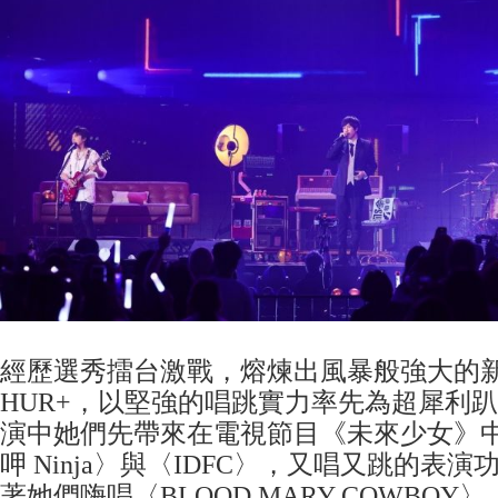
經歷選秀擂台激戰，熔煉出風暴般強大的
HUR+，以堅強的唱跳實力率先為超犀利
演中她們先帶來在電視節目《未來少女》
呷 Ninja〉與〈IDFC〉，又唱又跳的表
著她們嗨唱〈BLOOD MARY COWBOY〉、