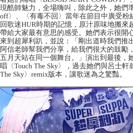
現酷帥魅力，全場嗨叫，除此之外，她們準備
off〉、〈有毒不回〉當年在節目中廣受
回歌迷HUR時期的記憶，原汁原味地搬來
帶給大家最有意思的感受。她們表示很開
來到超犀利趴，並說：「剛出道時我們推
阿信老師幫我們分享，給我們很大的鼓勵
五月天站在同一個舞台。」演出到最後，
唱〈Touch The Sky〉，過去她們與呂士軒
The Sky〉remix版本，讓歌迷為之驚豔。