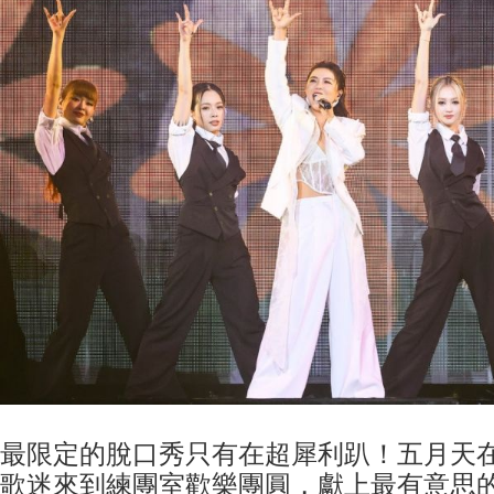
最限定的脫口秀只有在超犀利趴！五月天
歌迷來到練團室歡樂團圓，獻上最有意思