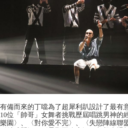
有備而來的丁噹為了超犀利趴設計了最有
10位「帥哥」女舞者挑戰歷屆唱跳男神的
樂園〉、〈對你愛不完〉、〈失戀陣線聯