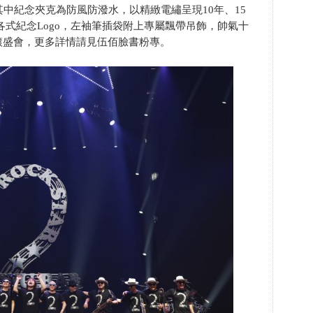
其中紀念夾克為防風防潑水，以精緻電繡呈現10年、15
年各式紀念Logo，左袖筆插袋附上專屬飄帶吊飾，帥氣十
滾盛會，更多詳情請見伍佰臉書粉專。