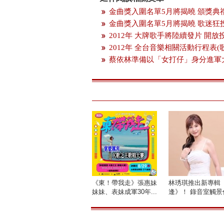
金曲獎入圍名單5月將揭曉 頒獎典
金曲獎入圍名單5月將揭曉 歌迷狂
2012年 大牌歌手將陸續發片 開
2012年 全台音樂相關活動行程表(
蔡依林準備以「女打仔」身分進軍
《東！帶我走》張惠妹
林琇琪推出新專輯
妹妹、表妹成軍30年...
逢》！ 錄音室觸景傷