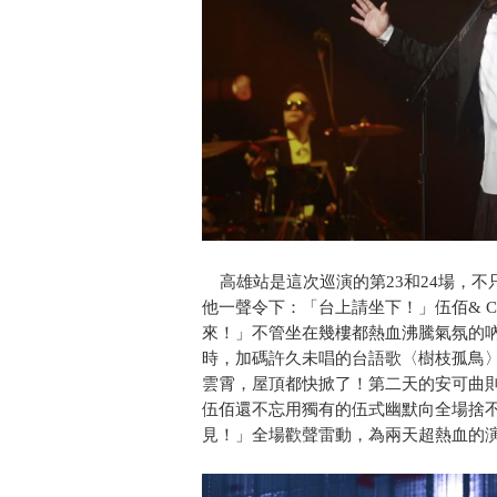
高雄站是這次巡演的第23和24場，不
他一聲令下：「台上請坐下！」伍佰& Ch
來！」不管坐在幾樓都熱血沸騰氣氛的吶
時，加碼許久未唱的台語歌〈樹枝孤鳥
雲霄，屋頂都快掀了！第二天的安可曲
伍佰還不忘用獨有的伍式幽默向全場捨
見！」全場歡聲雷動，為兩天超熱血的