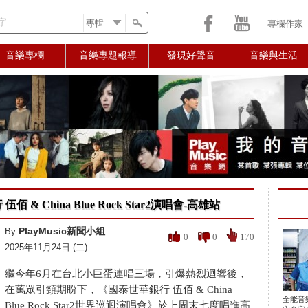
字
專欄作家
音樂專欄
音樂專題報導
發現好聲音
音樂與生活
 & China Blue Rock Star2演唱會-高雄站
PlayMusic新聞小組
By
0
0
170
2025年11月24日 (二)
繼今年6月在台北小巨蛋連唱三場，引爆熱烈迴響後，
在萬眾引頸期盼下，《國泰世華銀行 伍佰 & China
全能音
Blue Rock Star2世界巡迴演唱會》於上周末七度唱進高