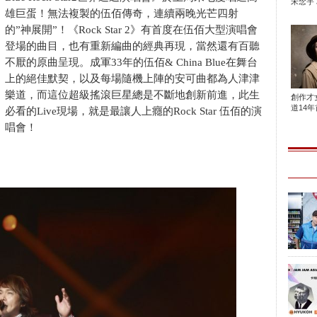
宋念宇 
雄巨蛋！無法複製的伍佰傳奇，連續兩晚光芒四射
的”神展開”！《Rock Star 2》有首度在伍佰大型演唱會
登場的曲目，也有重新編曲的經典再現，當然還有百聽
不厭的原曲呈現。成軍33年的伍佰& China Blue在舞台
上的絕佳默契，以及每場隨機上陣的安可曲都為人津津
樂道，而這位超級搖滾巨星總是不斷地創新前進，此生
創作才
道14年首
必看的Live現場，就是最讓人上癮的Rock Star 伍佰的演
唱會！