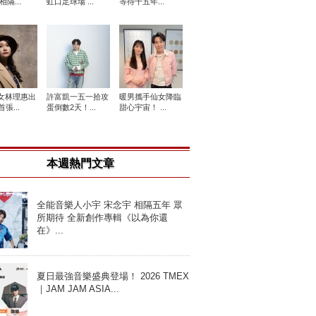
相隔...
虹口足球場 ...
等待十五年...
女林理惠出
許富凱一五一拾攻
暖男攜手仙女降臨
張...
蛋倒數2天！...
甜心宇宙！ ...
本週熱門文章
全能音樂人小宇 宋念宇 相隔五年 眾
所期待 全新創作專輯《以為你還
在》...
夏日最強音樂盛典登場！ 2026 TMEX
｜JAM JAM ASIA...