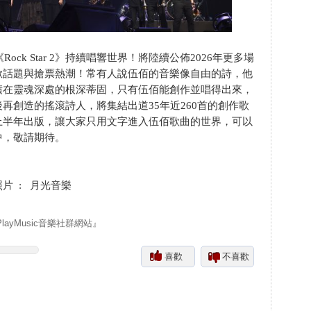
k Star 2》持續唱響世界！將陸續公佈2026年更多場
掀話題與搶票熱潮！常有人說伍佰的音樂像自由的詩，他
積在靈魂深處的根深蒂固，只有伍佰能創作並唱得出來，
再創造的搖滾詩人，將集結出道35年近260首的創作歌
上半年出版，讓大家只用文字進入伍佰歌曲的世界，可以
中，敬請期待。
照片 : 月光音樂
yMusic音樂社群網站』
喜歡
不喜歡