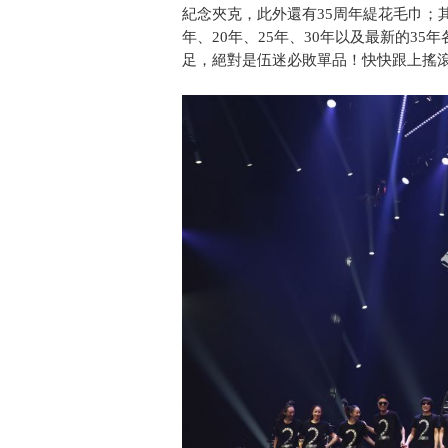
紀念夾克，此外還有35周年緹花毛巾；
年、20年、25年、30年以及最新的35
足，絕對是伍迷必敗單品！快快跟上搖