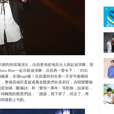
只燃炸的現場演出，伍佰更俏皮地在台上跳起波浪舞，當
ina Blue一起示範波浪舞，伍佰再一聲令下：「叫出
喊著，全場high爆！伍佰還特別在第一天安可曲橋段
〉，整個高雄巨蛋超過萬名觀衆們欣喜若狂，合唱聲響徹
則是加碼〈斷腸詩〉和〈愛你一萬年〉等歌曲，結束前，
不得離開的觀眾們說：「謝謝，我下班了，回去了，再
演唱會劃上句點。