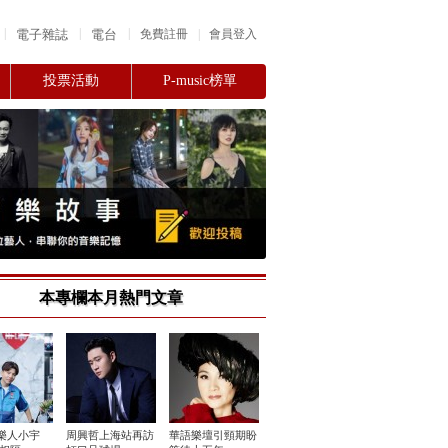
|
|
|
電子雜誌
電台
|
免費註冊
會員登入
投票活動
P-music榜單
本專欄本月熱門文章
樂人小宇
周興哲上海站再訪
華語樂壇引頸期盼