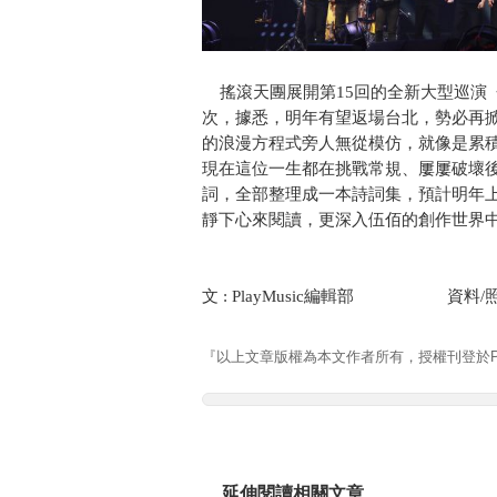
搖滾天團展開第15回的全新大型巡演《Roc
次，據悉，明年有望返場台北，勢必再
的浪漫方程式旁人無從模仿，就像是累
現在這位一生都在挑戰常規、屢屢破壞後
詞，全部整理成一本詩詞集，預計明年
靜下心來閱讀，更深入伍佰的創作世界
文 : PlayMusic編輯部 資料/
『以上文章版權為本文作者所有，授權刊登於Pla
延伸閱讀相關文章