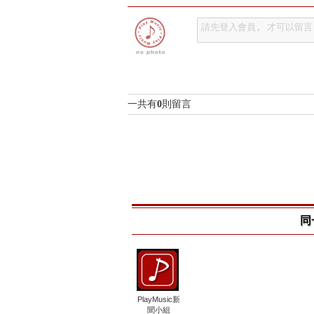
一共有
0
則留言
同
PlayMusic新
聞小組