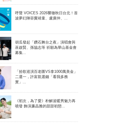
呼聲 VOICES 2026響徹秋日台北！首
波夢幻陣容竇靖童、盧廣仲、...
胡瓜發起「鑽石舞台之夜」演唱會與
巫啟賢、孫協志等 祈願為華山基金會
募集...
「拾歌巡演百老匯VS拿1000萬美金」
二選一，許富凱選錢「看我多務
實」...
《初次，為了愛》朴解浚暖男魅力再
噴發 飾演廉晶雅的甜甜初戀...