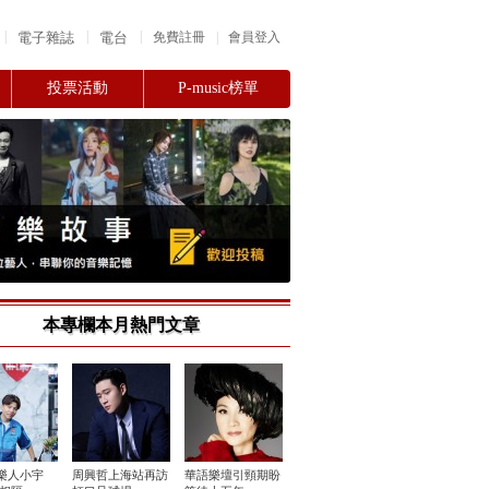
|
|
|
電子雜誌
電台
|
免費註冊
會員登入
投票活動
P-music榜單
本專欄本月熱門文章
樂人小宇
周興哲上海站再訪
華語樂壇引頸期盼