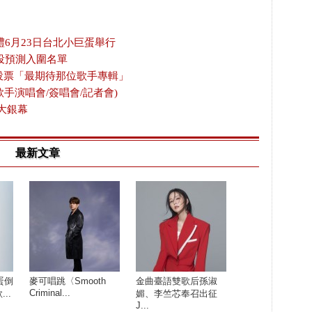
禮6月23日台北小巨蛋舉行
投預測入圍名單
放投票「最期待那位歌手專輯」
歌手演唱會/簽唱會/記者會)
大銀幕
最新文章
蛋倒
麥可唱跳〈Smooth
金曲臺語雙歌后孫淑
Criminal...
..
媚、李竺芯奉召出征
J...