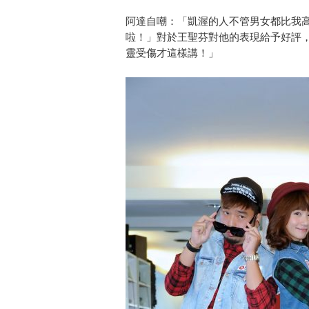
阿達自嘲：「凱渥的人不管男女都比我
啦！」對於王聖芬對他的表現給予好評
靈受傷才這樣講！」