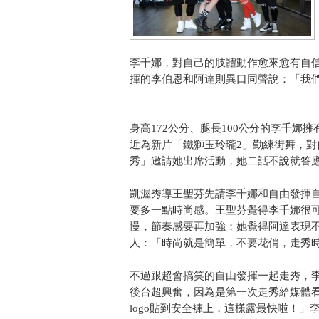
李千娜，對自己的肢體動作愈來愈有自信
揮的李伯恩和阿達則異口同聲說：「我們
身高172公分、腿長100公分的李千
近為新片「鐵獅玉玲瓏2」勤練街舞，
秀」邀請她出席活動，她二話不說就答
凱渥秀導王聖芬先請李千娜和自由發揮
要多一點時尚感。王聖芬覺得李千娜很
慢，節奏感要再加強；她覺得阿達表現
人：「時尚就是簡單，不要花俏，走秀
不過跟超會搞笑的自由發揮一起走秀，
後台超興奮，因為是第一次走秀給媒體
logo貼到安全褲上，這樣露最快啦！