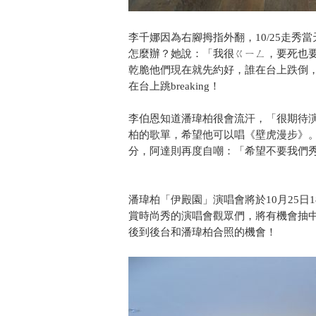
李千娜因為右腳拇指外翻，10/25走
怎麼辦？她說：「我很ㄍㄧㄥ，要死也要
乾脆他們現在就先約好，誰在台上跌倒
在台上跳breaking！
李伯恩知道潘瑋柏很會流汗，「很期待
柏的歌單，希望他可以唱《壁虎漫步》
分，阿達則再度自嘲：「希望不要我們
潘瑋柏「伊殿園」演唱會將於10月25日1
賞時尚秀的演唱會觀眾們，將有機會抽
後到後台和潘瑋柏合照的機會！