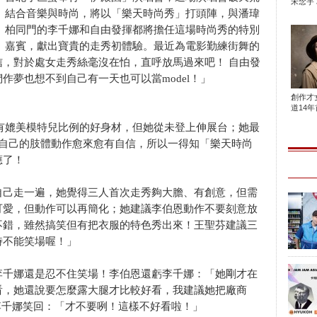
宋念宇 
結合音樂與時尚，將以「樂天時尚秀」打頭陣，與潘瑋
柏同門的李千娜和自由發揮都將擔任這場時尚秀的特別
嘉賓，獻出寶貴的走秀初體驗。最近為電影勤練街舞的
，對於處女走秀絲毫沒在怕，直呼放馬過來吧！ 自由發
作夢也想不到自己有一天也可以當model！」
創作才
道14年首
娜擁有媲美模特兒比例的好身材，但她從未登上伸展台；她最
對自己的肢體動作愈來愈有自信，所以一得知「樂天時尚
應了！
自己走一遍，她覺得三人首次走秀夠大膽、有創意，但需
可愛，但動作可以再簡化；她建議李伯恩動作不要刻意放
不錯，雖然搞笑但有把衣服的特色秀出來！王聖芬建議三
時不能笑場喔！」
李千娜還是忍不住笑場！李伯恩還虧李千娜：「她剛才在
看，她還說要怎麼露大腿才比較好看，我建議她把廠商
」李千娜笑回：「才不要咧！這樣不好看啦！」