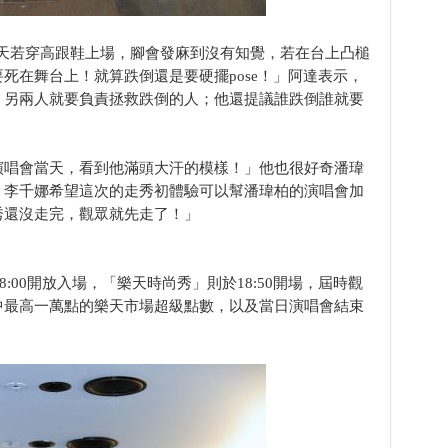
秀當天若穿高跟鞋上場，腳會發麻到沒有知覺，若在台上凸槌
死在舞台上！就算跌倒還是要硬擺pose！」阿達表示，
，另兩人就要負責拯救跌倒的人；他還提議誰跌倒誰就要
演唱會當天，看到他滿頭大汗的模樣！」他也很好奇潘瑋
。李千娜希望這次的走秀初體驗可以幫潘瑋柏的演唱會加
秀還沒走完，觀眾就先走了！」
8:00開放入場，「樂天時尚秀」則於18:50開場，屆時觀
中最高一萬點的樂天市場超級點數，以及當日演唱會結束