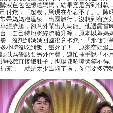
購紫色包包想送媽媽，結果竟是貨到付款
己付錢，「超糗，到現在都忘不了。」陳
常帶媽媽泡溫泉、出國旅行，沒想到有次
華經濟艙，卻意外鬧出大烏龍。他透露當
台，自己特地將經濟艙升等，原本以為媽
餐，沒想到媽媽回國後竟抱怨：「那個升
多小時沒吃到飯，餓死了！」原來空姐遞
誤以為餐點要另外付費，連忙揮手說「不
趟飛機直接餓肚子，也讓陳昭瑋哭笑不得
補充：「就是太少出國了啦，你們要多帶