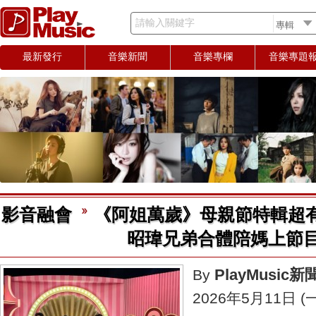
請輸入關鍵字
最新發行
音樂新聞
音樂專欄
音樂專題
影音融會
《阿姐萬歲》母親節特輯超
昭瑋兄弟合體陪媽上節
PlayMusic
By
2026年5月11日 (一