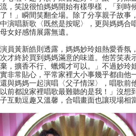
流，笑說很怕媽媽開始有樣學樣，「到時
了！」瞬間笑翻全場。除了分享親子故事
中演唱新歌〈既然是按呢〉，更與媽媽合
母女好感情展露無遺。
演員黃新皓則透露，媽媽妙玲姐熱愛香氛
次才終於買到媽媽滿意的味道。他苦笑表
棄，擴香不行、蠟燭才可以。」不過妙玲
實非常貼心，平常家裡大小事幾乎都由他
還與媽媽一起演唱〈父子情深〉，唱歌前
以前都說家裡唱歌最難聽的是我！」沒想
子互動逗趣又溫馨，合唱畫面也讓現場相