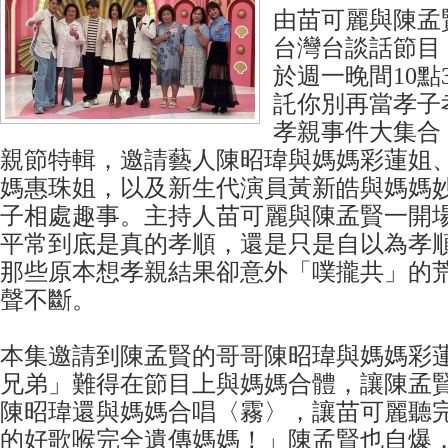
由苗可麗與陳孟
台灣台談話節目
於週一晚間10點
託你別再當孝子
孝親事件大集合
親節特輯，邀請藝人陳昭瑋與媽媽彩蓮姐
媽惠珠姐，以及新生代演員黃新皓與媽媽
子相處趣事。主持人苗可麗與陳孟賢一開
平常到底是真的孝順，還是只是自以為孝
那些原本想孝親結果卻意外「噗攏共」的
聲不斷。
本集邀請到陳孟賢的哥哥陳昭瑋與媽媽彩
兄弟」難得在節目上與媽媽合體，讓陳孟
陳昭瑋還與媽媽合唱〈霧〉，讓苗可麗聽
的好歌喉完全遺傳媽媽！」陳孟賢也自爆