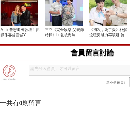
A-Lin曾想退出歌壇！郭
三立《完全娛樂-父親節
《初次，為了愛》朴解
靜作客曾國城Y...
特輯》Lu爸後悔嫁...
浚暖男魅力再噴發 飾...
會員留言討論
還不是會員?
一共有
0
則留言