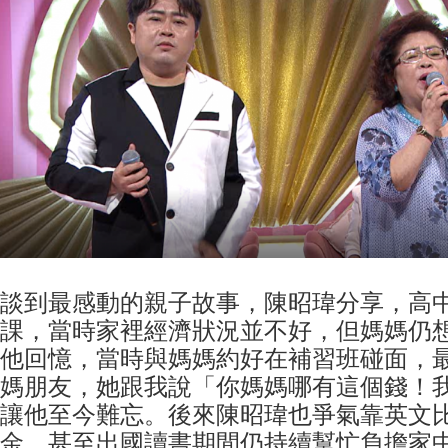
談到最感動的親子故事，陳昭瑋分享，高
課，當時家裡經濟狀況並不好，但媽媽仍
他回憶，當時與媽媽約好在補習班碰面，
媽朋友，她跟我說「你媽媽哪有這個錢！
讓他至今難忘。後來陳昭瑋也爭氣靠英文
金，甚至出國讀書期間仍持續幫忙負擔家