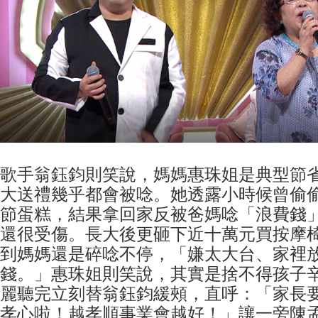
歌手翁鈺鈞則笑說，媽媽惠珠姐是典型節
大送禮幾乎都會被唸。她透露小時候曾偷
節蛋糕，結果拿回家反被爸媽唸「浪費錢
還很受傷。長大後更砸下近十萬元買按摩
到媽媽還是碎唸不停，「嫌太大台、家裡
錢。」惠珠姐則笑說，其實是捨不得孩子
麗聽完立刻替翁鈺鈞緩頰，直呼：「家長
孝心啦！越孝順事業會越好！」讓一旁陳