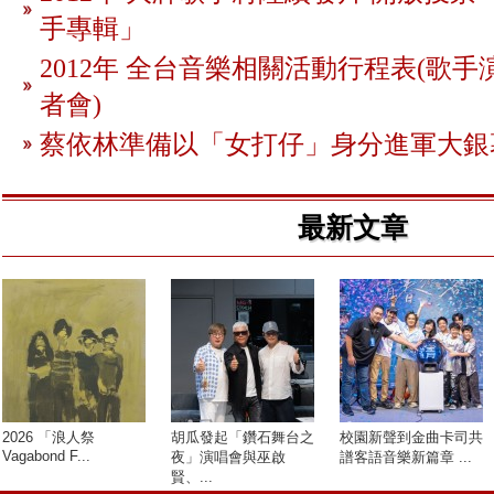
手專輯」
2012年 全台音樂相關活動行程表(歌手
者會)
蔡依林準備以「女打仔」身分進軍大銀
最新文章
2026 「浪人祭
胡瓜發起「鑽石舞台之
校園新聲到金曲卡司共
Vagabond F...
夜」演唱會與巫啟
譜客語音樂新篇章 ...
賢、...