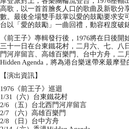
摩登派對上，各樂團輪流登台，1976壓軸
高歌，以一首首膾炙人口的歌曲及新歌分
數。最後全場雙手鼓掌以愛的鼓勵要求安可曲
台以「愛的鼓勵」一曲回禮，動容程度破
《前王子》專輯發行後，1976將在日後開
三十一日在台東鐵花村，二月六、七、八
門河岸留言、高雄百樂門、台中方舟，二
Hidden Agenda，將為港台樂迷帶來最
【演出資訊】
1976《前王子》巡迴
1/31（六）台東鐵花村
2/6 （五）台北西門河岸留言
2/7 （六）高雄百樂門
2/8 （日）台中方舟