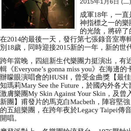
2015年1月6日 (二
成軍18年，一
神指標之一的樂團
的光陰，將碎了
在2014的最後一天，發行第七張錄音室專
別18歲，同時迎接2015新的一年，新的世
跨年當晚，四組新生代樂團力挺演出，有
輯《Everyone’s gonna miss you》在海邊的
辦矇眼演唱會的HUSH，曾受金曲獎【最
知瑪莉Mary See the Future，於國內
激膚樂團My Skin Against Your Ski
新團】甫發片的馬克白Macbeth，陣容堅強
的五組樂團，在跨年夜於Legacy Taipe
開唱。