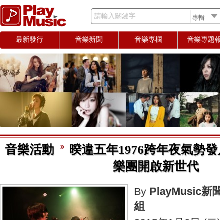
請輸入關鍵字
最新發行
音樂新聞
音樂專欄
音樂專題
音樂活動
暌違五年1976跨年夜氣勢發片
樂團開啟新世代
PlayMusic新
By
組